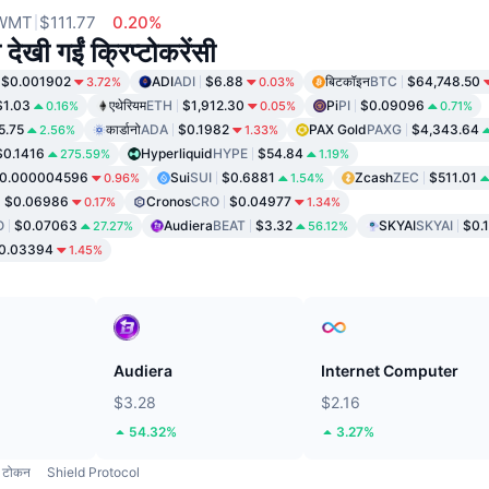
WMT
$111.77
0.20%
 देखी गईं क्रिप्टोकरेंसी
$0.001902
ADI
ADI
$6.88
बिटकॉइन
BTC
$64,748.50
3.72%
0.03%
$1.03
एथेरियम
ETH
$1,912.30
Pi
PI
$0.09096
0.16%
0.05%
0.71%
5.75
कार्डानो
ADA
$0.1982
PAX Gold
PAXG
$4,343.64
2.56%
1.33%
$0.1416
Hyperliquid
HYPE
$54.84
275.59%
1.19%
0.000004596
Sui
SUI
$0.6881
Zcash
ZEC
$511.01
0.96%
1.54%
$0.06986
Cronos
CRO
$0.04977
0.17%
1.34%
O
$0.07063
Audiera
BEAT
$3.32
SKYAI
SKYAI
$0.
27.27%
56.12%
0.03394
1.45%
Audiera
Internet Computer
$3.28
$2.16
54.32%
3.27%
टोकन
Shield Protocol