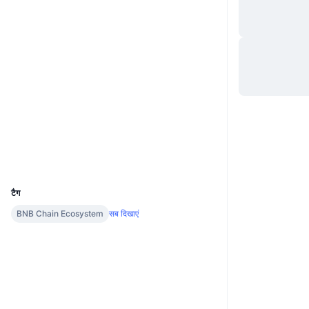
Website
Whitepaper
वेबसाइट
Socials
कॉन्ट्रैक्ट्स
0x00f9...A8a261
bscscan.com
एक्सप्लोरर
वॉलेट्स
UCID
8452
टैग
BNB Chain Ecosystem
सब दिखाएं