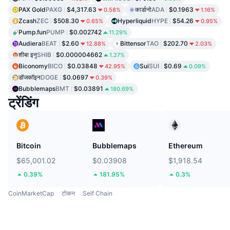
PAX Gold
PAXG
$4,317.63
कार्डानो
ADA
$0.1963
0.58%
1.16%
Zcash
ZEC
$508.30
Hyperliquid
HYPE
$54.26
0.65%
0.95%
Pump.fun
PUMP
$0.002742
11.29%
Audiera
BEAT
$2.60
Bittensor
TAO
$202.70
12.88%
2.03%
शीबा इनु
SHIB
$0.000004662
1.27%
Biconomy
BICO
$0.03848
Sui
SUI
$0.69
42.95%
0.09%
डॉजकॉइन
DOGE
$0.0697
0.39%
Bubblemaps
BMT
$0.03891
180.69%
ट्रेंडिंग
Bitcoin
Bubblemaps
Ethereum
$65,001.02
$0.03908
$1,918.54
0.39%
181.95%
0.3%
CoinMarketCap
टोकन
Self Chain