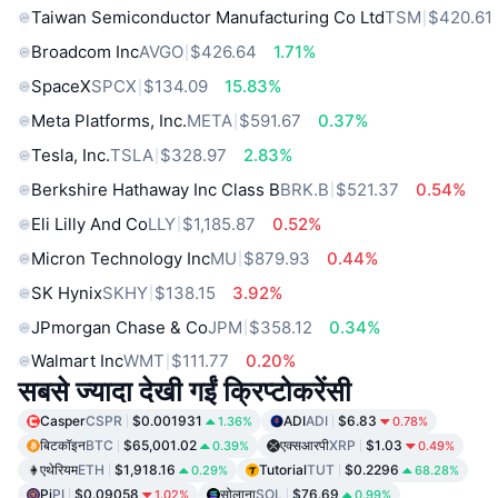
Taiwan Semiconductor Manufacturing Co Ltd
TSM
$420.61
Broadcom Inc
AVGO
$426.64
1.71%
SpaceX
SPCX
$134.09
15.83%
Meta Platforms, Inc.
META
$591.67
0.37%
Tesla, Inc.
TSLA
$328.97
2.83%
Berkshire Hathaway Inc Class B
BRK.B
$521.37
0.54%
Eli Lilly And Co
LLY
$1,185.87
0.52%
Micron Technology Inc
MU
$879.93
0.44%
SK Hynix
SKHY
$138.15
3.92%
JPmorgan Chase & Co
JPM
$358.12
0.34%
Walmart Inc
WMT
$111.77
0.20%
सबसे ज्यादा देखी गईं क्रिप्टोकरेंसी
Casper
CSPR
$0.001931
ADI
ADI
$6.83
1.36%
0.78%
बिटकॉइन
BTC
$65,001.02
एक्सआरपी
XRP
$1.03
0.39%
0.49%
एथेरियम
ETH
$1,918.16
Tutorial
TUT
$0.2296
0.29%
68.28%
Pi
PI
$0.09058
सोलाना
SOL
$76.69
1.02%
0.99%