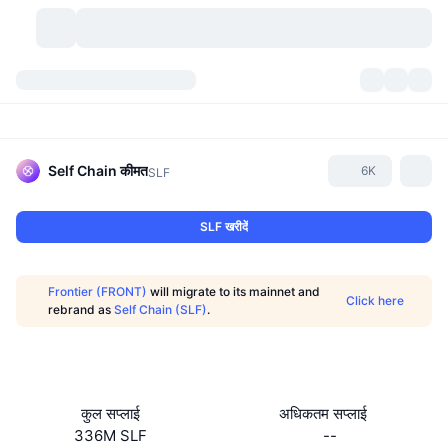
क्रिप्टोकरेंसी
डैशबोर्ड्स
क्रिप्टोकरेंसी
डेक्सस्कैन
मार्केट
रैंकिंग
Self Chain
कीमत
6K
SLF
सिग्नल्स
एक्सचेंज
श्रेणियां
New
मार्केट ओवरव्यू
SLF खरीदें
ट्रेंडिंग
कम्युनिटी
ऐतिहासिक स्नैपशॉट
स्पॉट मार्केट
सेंट्रलाइज्ड एक्सचेंज
Frontier (FRONT)
will migrate to its mainnet and
Click here
नया
फ़ीड
API
टोकन अनलॉक्स
क्रिप्टोकरेंसी की संख्या
rebrand as
Self Chain (SLF)
.
स्पॉट
लाभकर्ता
टॉपिक
यील्ड
प्रोडक्ट्स
बिटकॉइन ट्रेजरी
डेरिवेटिव्स
API
मीम एक्सप्लोरर
लाइव
रियल वर्ल्ड एसेट्स
बीएनबी ट्रेजरी
प्रोडक्ट्स
क्रिप्टो एपीआई
कुल सप्लाई
अधिकतम सप्लाई
डिसेंट्रलाइज्ड एक्सचेंज
336M SLF
--