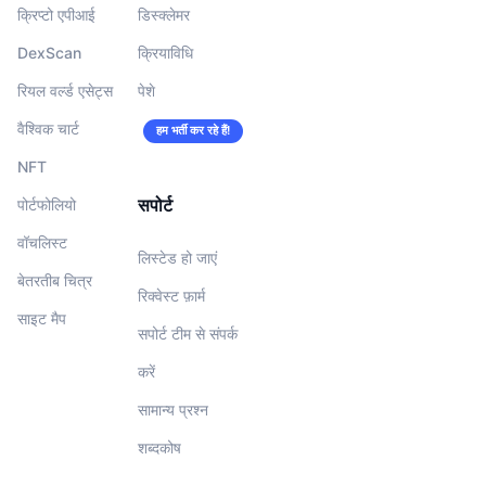
क्रिप्टो एपीआई
डिस्क्लेमर
DexScan
क्रियाविधि
रियल वर्ल्ड एसेट्स
पेशे
वैश्विक चार्ट
हम भर्ती कर रहे हैं!
NFT
सपोर्ट
पोर्टफोलियो
वॉचलिस्‍ट
लिस्टेड हो जाएं
बेतरतीब चित्र
रिक्वेस्ट फ़ार्म
साइट मैप
सपोर्ट टीम से संपर्क
करें
सामान्य प्रश्न
शब्दकोष