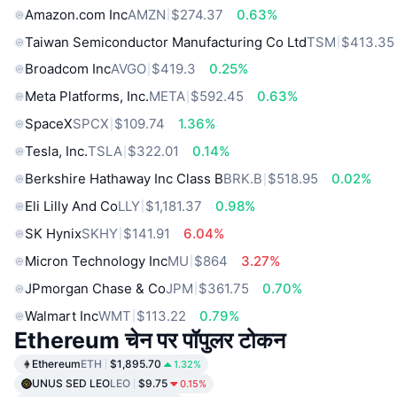
Amazon.com Inc
AMZN
$274.37
0.63%
Taiwan Semiconductor Manufacturing Co Ltd
TSM
$413.35
Broadcom Inc
AVGO
$419.3
0.25%
Meta Platforms, Inc.
META
$592.45
0.63%
SpaceX
SPCX
$109.74
1.36%
Tesla, Inc.
TSLA
$322.01
0.14%
Berkshire Hathaway Inc Class B
BRK.B
$518.95
0.02%
Eli Lilly And Co
LLY
$1,181.37
0.98%
SK Hynix
SKHY
$141.91
6.04%
Micron Technology Inc
MU
$864
3.27%
JPmorgan Chase & Co
JPM
$361.75
0.70%
Walmart Inc
WMT
$113.22
0.79%
Ethereum चेन पर पॉपुलर टोकन
Ethereum
ETH
$1,895.70
1.32%
UNUS SED LEO
LEO
$9.75
0.15%