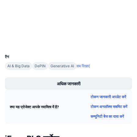
कॉन्ट्रैक्ट्स
आगामी सेल
फंडिंग दरें
सीखें और कमाएँ
4.2
रेटिंग (CertiK)
etherscan.io
एक्सप्लोरर
कैलेंडर
वॉलेट्स
ICO कैलेंडर
UCID
1637
टैग
घटनाक्रमो का कलैंडर
AI & Big Data
DePIN
Generative AI
सब दिखाएं
Boost
अधिक जानकारी
टोकन जानकारी अपडेट करें
टोकन अनलॉक्स सबमिट करें
क्या यह प्रोजेक्ट आपके स्वामित्व में है?
कम्युनिटी बैज का दावा करें