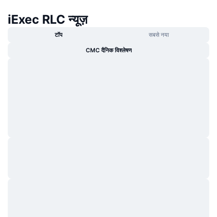
iExec RLC न्यूज़
टॉप
सबसे नया
CMC दैनिक विश्लेषण