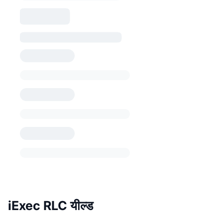
iExec RLC यील्ड