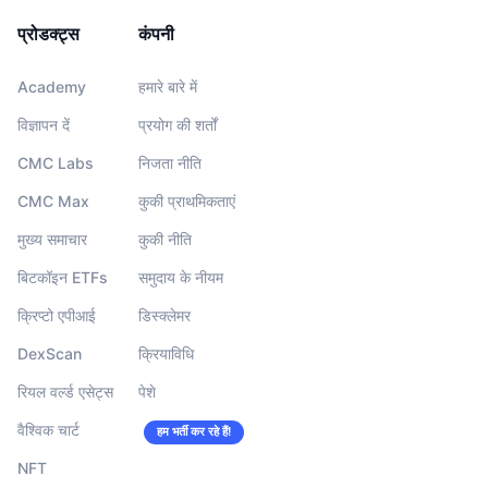
प्रोडक्ट्स
कंपनी
Academy
हमारे बारे में
विज्ञापन दें
प्रयोग की शर्तों
CMC Labs
निजता नीति
CMC Max
कुकी प्राथमिकताएं
मुख्य समाचार
कुकी नीति
बिटकॉइन ETFs
समुदाय के नीयम
क्रिप्टो एपीआई
डिस्क्लेमर
DexScan
क्रियाविधि
रियल वर्ल्ड एसेट्स
पेशे
वैश्विक चार्ट
हम भर्ती कर रहे हैं!
NFT