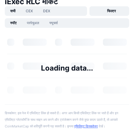
iExec RLC मार्केट
सभी
CEX
DEX
फिल्टर
स्पॉट
परपेचुअल
फ्यूचर्स
Loading data...
डिस्क्लेमर: इस पेज में एफिलिएट लिंक हो सकते हैं। अगर आप किसी एफिलिएट लिंक पर जाते हैं और इन
एफिलिएट प्लेटफॉर्मों के साथ साइन अप करने और ट्रांजेक्शन करने जैसे कुछ कदम उठाते हैं, तो आपको
CoinMarketCap को क्षतिपूर्ति करनी पड़ सकती है। कृपया
एफिलिएट डिस्क्लोजर
देखें।