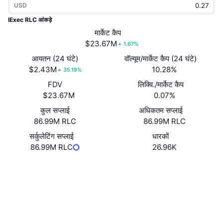
USD
ट्रेंडिंग
क्रिप्टो ETF
लर्न
CMC MCP
IExec RLC आंकड़े
नया
मार्केट कैप
बिटकॉइन ETFs
x402
न्यूज़
$23.67M
1.67%
क्रिप्टो
एथेरियम ETFs
आयतन (24 घंटे)
वॉल्यूम/मार्केट कैप (24 घंटे)
Academy
$2.43M
10.28%
35.19%
राजनीति
FDV
लिक्वि./मार्केट कैप
तकनीकी विश्लेषण
रिसर्च
$23.67M
0.07%
स्पोर्ट्स
कुल सप्लाई
अधिकतम सप्लाई
आरएसआई
वीडियो
86.99M RLC
86.99M RLC
वित्त
MACD
सर्कुलेटिंग सप्लाई
धारकों
शब्दकोष
86.99M RLC
26.96K
टेक
Website
Whitepaper
डेरिवेटिव्स
कैम्पेन
वेबसाइट
NFT
ओवरव्यू
एयरड्रॉप
Socials
कुल NFT आँकड़े
लिक्विडेशन
डायमंड रिवॉर्ड
0x607f...4a7375