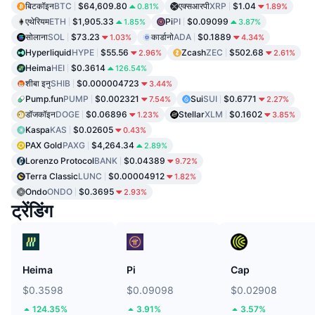
बिटकॉइन
BTC
$64,609.80
एक्सआरपी
XRP
$1.04
0.81%
1.89%
एथेरियम
ETH
$1,905.33
Pi
PI
$0.09099
1.85%
3.87%
सोलाना
SOL
$73.23
कार्डानो
ADA
$0.1889
1.03%
4.34%
Hyperliquid
HYPE
$55.56
Zcash
ZEC
$502.68
2.96%
2.61%
Heima
HEI
$0.3614
126.54%
शीबा इनु
SHIB
$0.000004723
3.44%
Pump.fun
PUMP
$0.002321
Sui
SUI
$0.6771
7.54%
2.27%
डॉजकॉइन
DOGE
$0.06896
Stellar
XLM
$0.1602
1.23%
3.85%
Kaspa
KAS
$0.02605
0.43%
PAX Gold
PAXG
$4,264.34
2.89%
Lorenzo Protocol
BANK
$0.04389
9.72%
Terra Classic
LUNC
$0.00004912
1.82%
Ondo
ONDO
$0.3695
2.93%
ट्रेंडिंग
Heima
Pi
Cap
$0.3598
$0.09098
$0.02908
124.35%
3.91%
3.57%