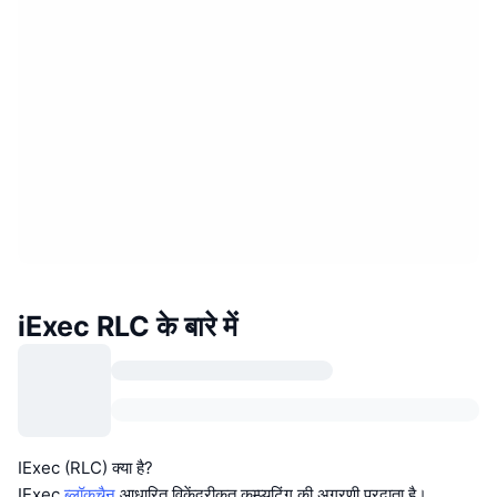
iExec RLC के बारे में
IExec (RLC) क्या है?
IExec
ब्लॉकचैन
आधारित विकेंद्रीकृत कम्प्यूटिंग की अग्रणी प्रदाता है।