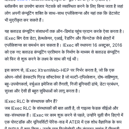
ब्लॉकचैन का उपयोग बाजार नेटवर्क को व्यवस्थित करने के लिए किया जाता है जहां
लोग अपनी कंप्यूटिंग शक्ति के साथ-साथ एप्लीकेशन्स और यहां तक कि डेटासेट
भी मुद्रीकृत कर सकते हैं।
यह क्लाउड कंप्यूटिंग संसाधनों तक ऑन-डिमांड पहुंच प्रदान करके ऐसा करता है।
IExec बिग देता डेटा, हेल्थकेयर, एआई, रेंडरिंग और फिनटेक जैसे क्षेत्रों में
एप्लीकेशन्स का समर्थन कर सकता है। IExec की स्थापना 16 अक्टूबर, 2016
को एक नए क्लाउड कंप्यूटिंग प्रतिमान के निर्माण के माध्यम से क्लाउड कंप्यूटिंग
को फिर से शुरू करने के लक्ष्य के साथ की गई थी।
इस कारण से, IExec XtremWeb-HEP पर निर्भर करता है, जो कि एक
ओपन-सोर्स डेस्कटॉप ग्रिड सॉफ्टवेयर है जो मल्टी-एप्लिकेशन, दोष-सहिष्णुता,
बहु-उपयोगकर्ता, वर्चुअल इमेजिस की तैनाती, निजी बुनियादी ढांचे, डेटा प्रबंधन,
सुरक्षा और ऐसी ही बहुत सुविधाओं को लागू करता है।
IExec RLC के संस्थापक कौन हैं?
जब IExec RLC के संस्थापकों की बात आती है, तो गाइल्स फेडक सीईओ और
सह-संस्थापक हैं। IExec पर काम शुरू करने से पहले, उन्होंने यूसी सैन डिएगो में
एक पोस्टडॉक और यूनिवर्सिटी पेरिस-सड में ATER में एक शोध वैज्ञानिक के रूप
में INRIA में काम किया। उनके पास फिलोसोफी और कंप्यूटर साइंस में पीएचडी