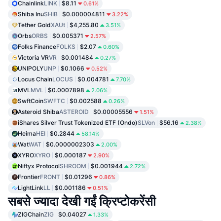
Chainlink
LINK
$8.11
0.61%
Shiba Inu
SHIB
$0.000004811
3.22%
Tether Gold
XAUt
$4,255.80
3.51%
Orbs
ORBS
$0.005371
2.57%
Folks Finance
FOLKS
$2.07
0.60%
Victoria VR
VR
$0.001484
0.27%
UNIPOLY
UNP
$0.1066
0.52%
Locus Chain
LOCUS
$0.004781
7.70%
MVL
MVL
$0.0007898
2.06%
SwftCoin
SWFTC
$0.002588
0.26%
Asteroid Shiba
ASTEROID
$0.00005556
1.51%
iShares Silver Trust Tokenized ETF (Ondo)
SLVon
$56.16
2.38%
Heima
HEI
$0.2844
58.14%
Wat
WAT
$0.0000002303
2.00%
XYRO
XYRO
$0.000187
2.90%
Niftyx Protocol
SHROOM
$0.001944
2.72%
Frontier
FRONT
$0.01296
0.86%
LightLink
LL
$0.001186
0.51%
सबसे ज्यादा देखी गईं क्रिप्टोकरेंसी
ZIGChain
ZIG
$0.04027
1.33%