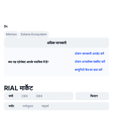
आगामी सेल
फंडिंग दरें
वॉलेट्स
सीखें और कमाएँ
UCID
39963
कैलेंडर
टैग
Memes
Solana Ecosystem
ICO कैलेंडर
अधिक जानकारी
घटनाक्रमो का कलैंडर
टोकन जानकारी अपडेट करें
टोकन अनलॉक्स सबमिट करें
क्या यह प्रोजेक्ट आपके स्वामित्व में है?
कम्युनिटी बैज का दावा करें
RIAL मार्केट
सभी
CEX
DEX
फिल्टर
स्पॉट
परपेचुअल
फ्यूचर्स