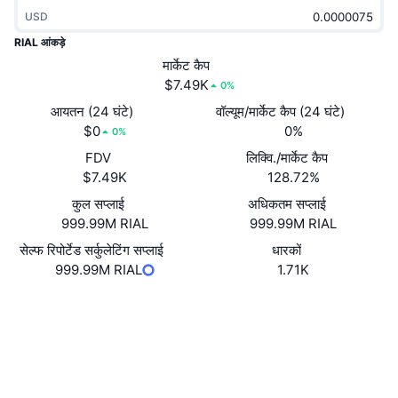
ट्रेंडिंग
क्रिप्टो ETF
USD
लर्न
CMC MCP
RIAL आंकड़े
नया
बिटकॉइन ETFs
मार्केट कैप
x402
न्यूज़
$7.49K
0%
क्रिप्टो
एथेरियम ETFs
आयतन (24 घंटे)
वॉल्यूम/मार्केट कैप (24 घंटे)
Academy
$0
0%
0%
राजनीति
तकनीकी विश्लेषण
FDV
लिक्वि./मार्केट कैप
रिसर्च
$7.49K
128.72%
स्पोर्ट्स
आरएसआई
वीडियो
कुल सप्लाई
अधिकतम सप्लाई
999.99M RIAL
999.99M RIAL
वित्त
MACD
शब्दकोष
सेल्फ रिपोर्टेड सर्कुलेटिंग सप्लाई
धारकों
999.99M RIAL
1.71K
टेक
डेरिवेटिव्स
कैम्पेन
वेबसाइट
Website
Socials
NFT
ओवरव्यू
एयरड्रॉप
कॉन्ट्रैक्ट्स
C4j1kR...FzAUSA
2.6
कुल NFT आँकड़े
रेटिंग (CertiK)
लिक्विडेशन
डायमंड रिवॉर्ड
एक्सप्लोरर
solscan.io