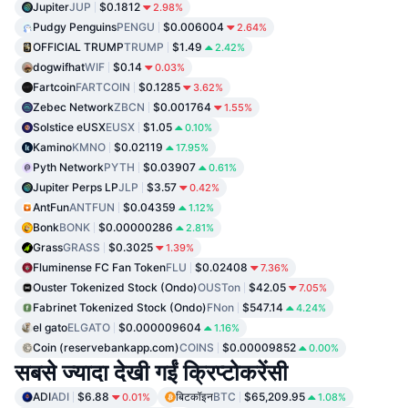
Jupiter
JUP
$0.1812
2.98%
Pudgy Penguins
PENGU
$0.006004
2.64%
OFFICIAL TRUMP
TRUMP
$1.49
2.42%
dogwifhat
WIF
$0.14
0.03%
Fartcoin
FARTCOIN
$0.1285
3.62%
Zebec Network
ZBCN
$0.001764
1.55%
Solstice eUSX
EUSX
$1.05
0.10%
Kamino
KMNO
$0.02119
17.95%
Pyth Network
PYTH
$0.03907
0.61%
Jupiter Perps LP
JLP
$3.57
0.42%
AntFun
ANTFUN
$0.04359
1.12%
Bonk
BONK
$0.00000286
2.81%
Grass
GRASS
$0.3025
1.39%
Fluminense FC Fan Token
FLU
$0.02408
7.36%
Ouster Tokenized Stock (Ondo)
OUSTon
$42.05
7.05%
Fabrinet Tokenized Stock (Ondo)
FNon
$547.14
4.24%
el gato
ELGATO
$0.000009604
1.16%
Coin (reservebankapp.com)
COINS
$0.00009852
0.00%
सबसे ज्यादा देखी गईं क्रिप्टोकरेंसी
ADI
ADI
$6.88
बिटकॉइन
BTC
$65,209.95
0.01%
1.08%