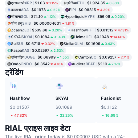
एक्सआरपी
XRP
$1.03
एथेरियम
ETH
$1,924.35
1.15%
0.80%
कार्डानो
ADA
$0.1978
Pi
PI
$0.08815
0.52%
4.39%
सोलाना
SOL
$74.10
Hyperliquid
HYPE
$56.09
1.12%
0.20%
शीबा इनु
SHIB
$0.000004631
1.81%
Zcash
ZEC
$509.88
Hashflow
HFT
$0.01512
3.20%
47.31%
SKYAI
SKYAI
$0.1084
Heima
HEI
$0.1948
31.43%
14.66%
Sui
SUI
$0.6718
Stellar
XLM
$0.1609
0.32%
0.43%
Kaspa
KAS
$0.02597
2.53%
डॉजकॉइन
DOGE
$0.06999
Canton
CC
$0.09257
1.55%
7.71%
Ondo
ONDO
$0.3542
Audiera
BEAT
$2.10
4.18%
2.17%
ट्रेंडिंग
Hashflow
SKYAI
Fusionist
$0.01507
$0.1089
$0.1122
47.32%
32.25%
16.69%
RIAL प्राइस लाइव डेटा
The live
RIAL price today
is $0.000007 USD with a 24-