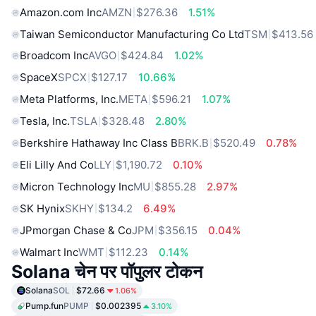
Amazon.com Inc
AMZN
$276.36
1.51%
Taiwan Semiconductor Manufacturing Co Ltd
TSM
$413.56
Broadcom Inc
AVGO
$424.84
1.02%
SpaceX
SPCX
$127.17
10.66%
Meta Platforms, Inc.
META
$596.21
1.07%
Tesla, Inc.
TSLA
$328.48
2.80%
Berkshire Hathaway Inc Class B
BRK.B
$520.49
0.78%
Eli Lilly And Co
LLY
$1,190.72
0.10%
Micron Technology Inc
MU
$855.28
2.97%
SK Hynix
SKHY
$134.2
6.49%
JPmorgan Chase & Co
JPM
$356.15
0.04%
Walmart Inc
WMT
$112.23
0.14%
Solana चेन पर पॉपुलर टोकन
Solana
SOL
$72.66
1.06%
Pump.fun
PUMP
$0.002395
3.10%