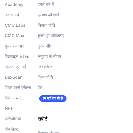
Academy
हमारे बारे में
विज्ञापन दें
प्रयोग की शर्तों
CMC Labs
निजता नीति
CMC Max
कुकी प्राथमिकताएं
मुख्य समाचार
कुकी नीति
बिटकॉइन ETFs
समुदाय के नीयम
क्रिप्टो एपीआई
डिस्क्लेमर
DexScan
क्रियाविधि
रियल वर्ल्ड एसेट्स
पेशे
वैश्विक चार्ट
हम भर्ती कर रहे हैं!
NFT
सपोर्ट
पोर्टफोलियो
वॉचलिस्‍ट