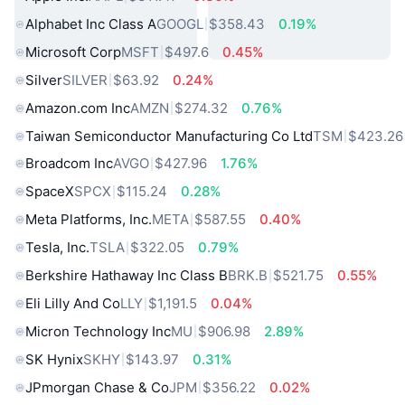
Alphabet Inc Class A
GOOGL
$358.43
0.19%
Microsoft Corp
MSFT
$497.6
0.45%
Silver
SILVER
$63.92
0.24%
Amazon.com Inc
AMZN
$274.32
0.76%
Taiwan Semiconductor Manufacturing Co Ltd
TSM
$423.26
Broadcom Inc
AVGO
$427.96
1.76%
SpaceX
SPCX
$115.24
0.28%
Meta Platforms, Inc.
META
$587.55
0.40%
Tesla, Inc.
TSLA
$322.05
0.79%
Berkshire Hathaway Inc Class B
BRK.B
$521.75
0.55%
Eli Lilly And Co
LLY
$1,191.5
0.04%
Micron Technology Inc
MU
$906.98
2.89%
SK Hynix
SKHY
$143.97
0.31%
JPmorgan Chase & Co
JPM
$356.22
0.02%