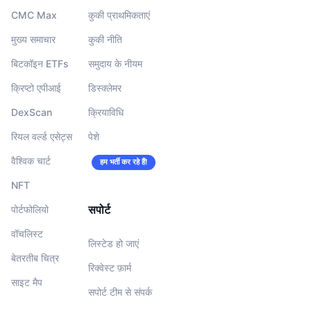
CMC Max
कुकी प्राथमिकताएं
मुख्य समाचार
कुकी नीति
बिटकॉइन ETFs
समुदाय के नीयम
क्रिप्टो एपीआई
डिस्क्लेमर
DexScan
क्रियाविधि
रियल वर्ल्ड एसेट्स
पेशे
वैश्विक चार्ट
हम भर्ती कर रहे हैं!
NFT
सपोर्ट
पोर्टफोलियो
वॉचलिस्‍ट
लिस्टेड हो जाएं
बेतरतीब चित्र
रिक्वेस्ट फ़ार्म
साइट मैप
सपोर्ट टीम से संपर्क