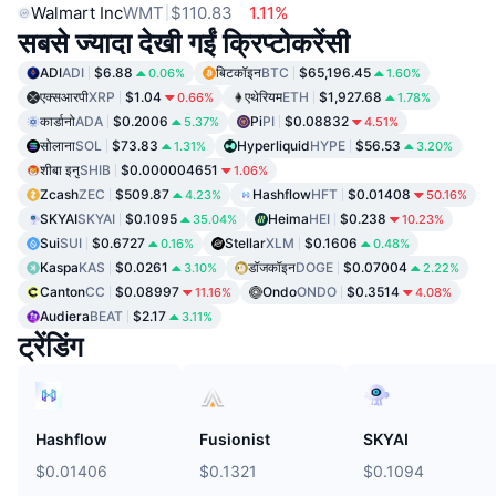
Walmart Inc
WMT
$110.83
1.11%
सबसे ज्यादा देखी गईं क्रिप्टोकरेंसी
ADI
ADI
$6.88
बिटकॉइन
BTC
$65,196.45
0.06%
1.60%
एक्सआरपी
XRP
$1.04
एथेरियम
ETH
$1,927.68
0.66%
1.78%
कार्डानो
ADA
$0.2006
Pi
PI
$0.08832
5.37%
4.51%
सोलाना
SOL
$73.83
Hyperliquid
HYPE
$56.53
1.31%
3.20%
शीबा इनु
SHIB
$0.000004651
1.06%
Zcash
ZEC
$509.87
Hashflow
HFT
$0.01408
4.23%
50.16%
SKYAI
SKYAI
$0.1095
Heima
HEI
$0.238
35.04%
10.23%
Sui
SUI
$0.6727
Stellar
XLM
$0.1606
0.16%
0.48%
Kaspa
KAS
$0.0261
डॉजकॉइन
DOGE
$0.07004
3.10%
2.22%
Canton
CC
$0.08997
Ondo
ONDO
$0.3514
11.16%
4.08%
Audiera
BEAT
$2.17
3.11%
ट्रेंडिंग
Hashflow
Fusionist
SKYAI
$0.01406
$0.1321
$0.1094