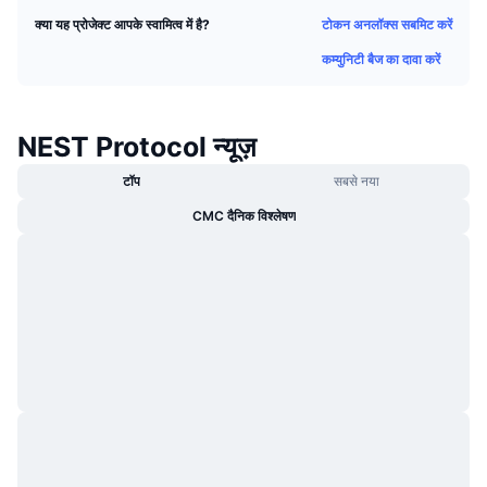
ट्रेंडिंग
क्रिप्टो ETF
टोकन अनलॉक्स सबमिट करें
क्या यह प्रोजेक्ट आपके स्वामित्व में है?
लर्न
CMC MCP
कम्युनिटी बैज का दावा करें
नया
बिटकॉइन ETFs
x402
न्यूज़
क्रिप्टो
एथेरियम ETFs
NEST Protocol न्यूज़
Academy
राजनीति
टॉप
सबसे नया
तकनीकी विश्लेषण
रिसर्च
CMC दैनिक विश्लेषण
स्पोर्ट्स
आरएसआई
वीडियो
वित्त
MACD
शब्दकोष
टेक
डेरिवेटिव्स
कैम्पेन
NFT
ओवरव्यू
एयरड्रॉप
कुल NFT आँकड़े
लिक्विडेशन
डायमंड रिवॉर्ड