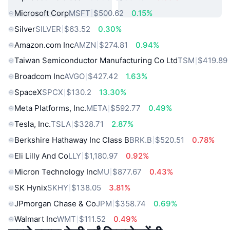
Microsoft Corp
MSFT
$500.62
0.15%
Silver
SILVER
$63.52
0.30%
Amazon.com Inc
AMZN
$274.81
0.94%
Taiwan Semiconductor Manufacturing Co Ltd
TSM
$419.89
Broadcom Inc
AVGO
$427.42
1.63%
SpaceX
SPCX
$130.2
13.30%
Meta Platforms, Inc.
META
$592.77
0.49%
Tesla, Inc.
TSLA
$328.71
2.87%
Berkshire Hathaway Inc Class B
BRK.B
$520.51
0.78%
Eli Lilly And Co
LLY
$1,180.97
0.92%
Micron Technology Inc
MU
$877.67
0.43%
SK Hynix
SKHY
$138.05
3.81%
JPmorgan Chase & Co
JPM
$358.74
0.69%
Walmart Inc
WMT
$111.52
0.49%