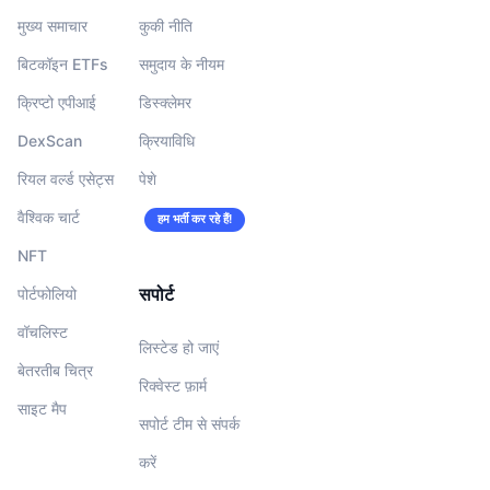
मुख्य समाचार
कुकी नीति
बिटकॉइन ETFs
समुदाय के नीयम
क्रिप्टो एपीआई
डिस्क्लेमर
DexScan
क्रियाविधि
रियल वर्ल्ड एसेट्स
पेशे
वैश्विक चार्ट
हम भर्ती कर रहे हैं!
NFT
सपोर्ट
पोर्टफोलियो
वॉचलिस्‍ट
लिस्टेड हो जाएं
बेतरतीब चित्र
रिक्वेस्ट फ़ार्म
साइट मैप
सपोर्ट टीम से संपर्क
करें