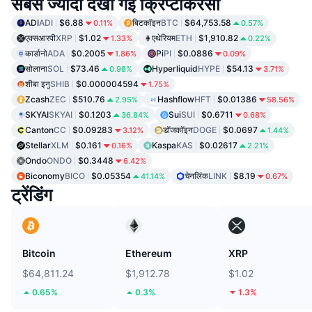
सबसे ज्यादा देखी गईं क्रिप्टोकरेंसी
ADI
ADI
$6.88
बिटकॉइन
BTC
$64,753.58
0.11%
0.57%
एक्सआरपी
XRP
$1.02
एथेरियम
ETH
$1,910.82
1.33%
0.22%
कार्डानो
ADA
$0.2005
Pi
PI
$0.0886
1.86%
0.09%
सोलाना
SOL
$73.46
Hyperliquid
HYPE
$54.13
0.98%
3.71%
शीबा इनु
SHIB
$0.000004594
1.75%
Zcash
ZEC
$510.76
Hashflow
HFT
$0.01386
2.95%
58.56%
SKYAI
SKYAI
$0.1203
Sui
SUI
$0.6711
36.84%
0.68%
Canton
CC
$0.09283
डॉजकॉइन
DOGE
$0.0697
3.12%
1.44%
Stellar
XLM
$0.161
Kaspa
KAS
$0.02617
0.16%
2.21%
Ondo
ONDO
$0.3448
6.42%
Biconomy
BICO
$0.05354
चेनलिंक
LINK
$8.19
41.14%
0.67%
ट्रेंडिंग
Bitcoin
Ethereum
XRP
$64,811.24
$1,912.78
$1.02
0.65%
0.3%
1.3%