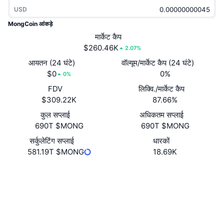
ट्रेंडिंग
क्रिप्टो ETF
USD
लर्न
CMC MCP
MongCoin आंकड़े
नया
बिटकॉइन ETFs
मार्केट कैप
x402
न्यूज़
$260.46K
2.07%
क्रिप्टो
एथेरियम ETFs
आयतन (24 घंटे)
वॉल्यूम/मार्केट कैप (24 घंटे)
Academy
$0
0%
0%
राजनीति
तकनीकी विश्लेषण
FDV
लिक्वि./मार्केट कैप
रिसर्च
$309.22K
87.66%
स्पोर्ट्स
आरएसआई
वीडियो
कुल सप्लाई
अधिकतम सप्लाई
690T $MONG
690T $MONG
वित्त
MACD
शब्दकोष
सर्कुलेटिंग सप्लाई
धारकों
581.19T $MONG
18.69K
टेक
डेरिवेटिव्स
कैम्पेन
वेबसाइट
Website
Socials
NFT
ओवरव्यू
एयरड्रॉप
कॉन्ट्रैक्ट्स
0x1ce2...47FD9C
3.5
कुल NFT आँकड़े
रेटिंग (CertiK)
लिक्विडेशन
डायमंड रिवॉर्ड
एक्सप्लोरर
etherscan.io