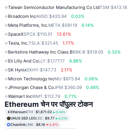
Taiwan Semiconductor Manufacturing Co Ltd
TSM
$413.18
Broadcom Inc
AVGO
$420.94
0.03%
Meta Platforms, Inc.
META
$591.19
0.14%
SpaceX
SPCX
$110.01
13.61%
Tesla, Inc.
TSLA
$321.45
1.77%
Berkshire Hathaway Inc Class B
BRK.B
$519.05
0.32%
Eli Lilly And Co
LLY
$1,177.17
4.86%
SK Hynix
SKHY
$147.73
2.17%
Micron Technology Inc
MU
$875.84
0.06%
JPmorgan Chase & Co
JPM
$360.09
0.48%
Walmart Inc
WMT
$112.79
0.71%
Ethereum चेन पर पॉपुलर टोकन
Ethereum
ETH
$1,871.02
0.44%
UNUS SED LEO
LEO
$9.77
0.21%
Chainlink
LINK
$8.16
0.47%