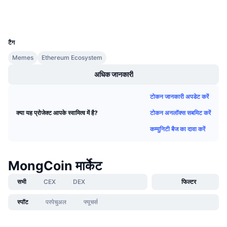
आगामी सेल
वॉलेट्स
फंडिंग दरें
सीखें और कमाएँ
UCID
24793
टैग
कैलेंडर
Memes
Ethereum Ecosystem
ICO कैलेंडर
अधिक जानकारी
घटनाक्रमो का कलैंडर
टोकन जानकारी अपडेट करें
टोकन अनलॉक्स सबमिट करें
क्या यह प्रोजेक्ट आपके स्वामित्व में है?
कम्युनिटी बैज का दावा करें
MongCoin मार्केट
सभी
CEX
DEX
फिल्टर
स्पॉट
परपेचुअल
फ्यूचर्स