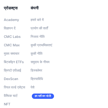
प्रोडक्ट्स
कंपनी
Academy
हमारे बारे में
विज्ञापन दें
प्रयोग की शर्तों
CMC Labs
निजता नीति
CMC Max
कुकी प्राथमिकताएं
मुख्य समाचार
कुकी नीति
बिटकॉइन ETFs
समुदाय के नीयम
क्रिप्टो एपीआई
डिस्क्लेमर
DexScan
क्रियाविधि
रियल वर्ल्ड एसेट्स
पेशे
वैश्विक चार्ट
हम भर्ती कर रहे हैं!
NFT