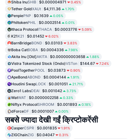
Shiba Inu
SHIB
$0.000004971
0.45%
Tether Gold
XAUt
$4,111.36
1.70%
Penpie
PNP
$0.1639
0.05%
Philtoken
PHIL
$0.0002514
0.01%
Ithaca Protocol
ITHACA
$0.0003776
5.09%
K21
K21
$0.01452
6.02%
BarnBridge
BOND
$0.03103
3.83%
Boba Cat
BOBA
$0.0004336
7.98%
Akita Inu [Old]
AKITA
$0.000000003658
1.88%
Vistra Tokenized Stock (Ondo)
VSTon
$144.67
7.24%
PoolTogether
POOL
$0.03873
0.90%
ApeBond
ABOND
$0.0004144
1.91%
Houdini Swap
LOCK
$0.001051
21.71%
Zero1 Labs
DEAI
$0.001042
3.73%
Wat
WAT
$0.0000002258
0.33%
Niftyx Protocol
SHROOM
$0.001893
0.18%
dForce
DF
$0.0001007
0.00%
सबसे ज्यादा देखी गईं क्रिप्टोकरेंसी
Casper
CSPR
$0.001835
1.91%
ZIGChain
ZIG
$0.04047
0.31%