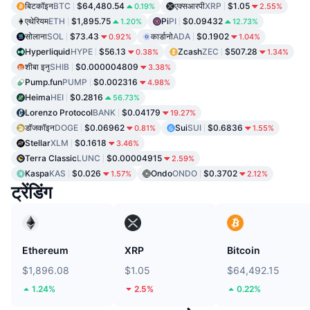
बिटकॉइन
BTC
$64,480.54
एक्सआरपी
XRP
$1.05
0.19%
2.55%
एथेरियम
ETH
$1,895.75
Pi
PI
$0.09432
1.20%
12.73%
सोलाना
SOL
$73.43
कार्डानो
ADA
$0.1902
0.92%
1.04%
Hyperliquid
HYPE
$56.13
Zcash
ZEC
$507.28
0.38%
1.34%
शीबा इनु
SHIB
$0.000004809
3.38%
Pump.fun
PUMP
$0.002316
4.98%
Heima
HEI
$0.2816
56.73%
Lorenzo Protocol
BANK
$0.04179
19.27%
डॉजकॉइन
DOGE
$0.06962
Sui
SUI
$0.6836
0.81%
1.55%
Stellar
XLM
$0.1618
3.46%
Terra Classic
LUNC
$0.00004915
2.59%
Kaspa
KAS
$0.026
Ondo
ONDO
$0.3702
1.57%
2.12%
ट्रेंडिंग
Ethereum
XRP
Bitcoin
$1,896.08
$1.05
$64,492.15
1.24%
2.5%
0.22%