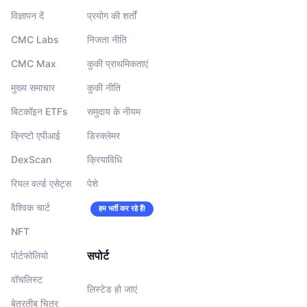
विज्ञापन दें
प्रयोग की शर्तों
CMC Labs
निजता नीति
CMC Max
कुकी प्राथमिकताएं
मुख्य समाचार
कुकी नीति
बिटकॉइन ETFs
समुदाय के नीयम
क्रिप्टो एपीआई
डिस्क्लेमर
DexScan
क्रियाविधि
रियल वर्ल्ड एसेट्स
पेशे
वैश्विक चार्ट
हम भर्ती कर रहे हैं!
NFT
सपोर्ट
पोर्टफोलियो
वॉचलिस्‍ट
लिस्टेड हो जाएं
बेतरतीब चित्र