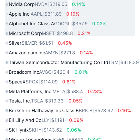
Nvidia Corp
NVDA
$219.06
0.14%
Apple Inc.
AAPL
$311.89
0.19%
Alphabet Inc Class A
GOOGL
$357.9
0.02%
Microsoft Corp
MSFT
$498.8
0.21%
Silver
SILVER
$61.51
0.45%
Amazon.com Inc
AMZN
$271.8
0.14%
Taiwan Semiconductor Manufacturing Co Ltd
TSM
$418.39
Broadcom Inc
AVGO
$420.4
0.01%
SpaceX
SPCX
$114.09
0.61%
Meta Platforms, Inc.
META
$588.4
0.23%
Tesla, Inc.
TSLA
$319.33
0.05%
Berkshire Hathaway Inc Class B
BRK.B
$523.92
0.16%
Eli Lilly And Co
LLY
$1,191
0.09%
SK Hynix
SKHY
$143.62
0.06%
Micron Technology Inc
MU
$884.1
0.35%