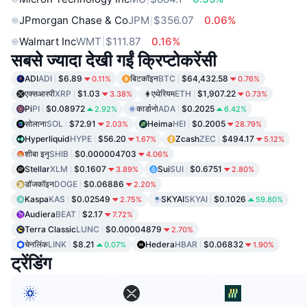
JPmorgan Chase & Co
JPM
$356.07
0.06%
Walmart Inc
WMT
$111.87
0.16%
सबसे ज्यादा देखी गईं क्रिप्टोकरेंसी
ADI
ADI
$6.89
बिटकॉइन
BTC
$64,432.58
0.11%
0.76%
एक्सआरपी
XRP
$1.03
एथेरियम
ETH
$1,907.22
3.38%
0.73%
Pi
PI
$0.08972
कार्डानो
ADA
$0.2025
2.92%
6.42%
सोलाना
SOL
$72.91
Heima
HEI
$0.2005
2.03%
28.79%
Hyperliquid
HYPE
$56.20
Zcash
ZEC
$494.17
1.67%
5.12%
शीबा इनु
SHIB
$0.000004703
4.06%
Stellar
XLM
$0.1607
Sui
SUI
$0.6751
3.89%
2.80%
डॉजकॉइन
DOGE
$0.06886
2.20%
Kaspa
KAS
$0.02549
SKYAI
SKYAI
$0.1026
2.75%
59.80%
Audiera
BEAT
$2.17
7.72%
Terra Classic
LUNC
$0.00004879
2.70%
चेनलिंक
LINK
$8.21
Hedera
HBAR
$0.06832
0.07%
1.90%
ट्रेंडिंग