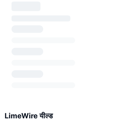
LimeWire यील्ड