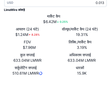
USD
ट्रेंडिंग
क्रिप्टो ETF
लर्न
CMC MCP
LimeWire आंकड़े
नया
मार्केट कैप
बिटकॉइन ETFs
x402
न्यूज़
$6.42M
0.25%
क्रिप्टो
एथेरियम ETFs
आयतन (24 घंटे)
वॉल्यूम/मार्केट कैप (24 घंटे)
Academy
$1.24M
19.31%
8.28%
राजनीति
FDV
लिक्वि./मार्केट कैप
तकनीकी विश्लेषण
रिसर्च
$7.96M
3.19%
स्पोर्ट्स
कुल सप्लाई
अधिकतम सप्लाई
आरएसआई
वीडियो
633.04M LMWR
633.04M LMWR
वित्त
MACD
सर्कुलेटिंग सप्लाई
धारकों
शब्दकोष
510.61M LMWR
15.9K
टेक
Website
Whitepaper
डेरिवेटिव्स
कैम्पेन
वेबसाइट
NFT
ओवरव्यू
एयरड्रॉप
Socials
कुल NFT आँकड़े
लिक्विडेशन
डायमंड रिवॉर्ड
0x628a...b9bc88