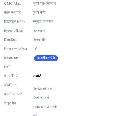
CMC Max
कुकी प्राथमिकताएं
मुख्य समाचार
कुकी नीति
बिटकॉइन ETFs
समुदाय के नीयम
क्रिप्टो एपीआई
डिस्क्लेमर
DexScan
क्रियाविधि
रियल वर्ल्ड एसेट्स
पेशे
वैश्विक चार्ट
हम भर्ती कर रहे हैं!
NFT
सपोर्ट
पोर्टफोलियो
वॉचलिस्‍ट
लिस्टेड हो जाएं
बेतरतीब चित्र
रिक्वेस्ट फ़ार्म
साइट मैप
सपोर्ट टीम से संपर्क
करें