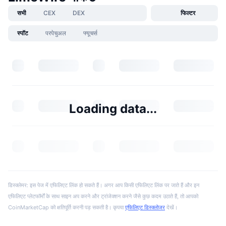
सभी
CEX
DEX
फिल्टर
स्पॉट
परपेचुअल
फ्यूचर्स
Loading data...
डिस्क्लेमर: इस पेज में एफिलिएट लिंक हो सकते हैं। अगर आप किसी एफिलिएट लिंक पर जाते हैं और इन
एफिलिएट प्लेटफॉर्मों के साथ साइन अप करने और ट्रांजेक्शन करने जैसे कुछ कदम उठाते हैं, तो आपको
CoinMarketCap को क्षतिपूर्ति करनी पड़ सकती है। कृपया
एफिलिएट डिस्क्लोजर
देखें।