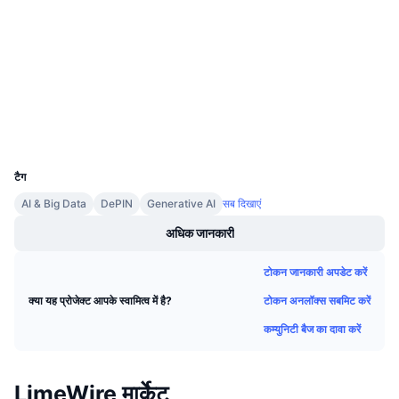
कॉन्ट्रैक्ट्स
आगामी सेल
फंडिंग दरें
सीखें और कमाएँ
4.5
रेटिंग (CertiK)
Audits
कैलेंडर
एक्सप्लोरर
etherscan.io
वॉलेट्स
ICO कैलेंडर
UCID
24476
घटनाक्रमो का कलैंडर
टैग
AI & Big Data
DePIN
Generative AI
सब दिखाएं
अधिक जानकारी
टोकन जानकारी अपडेट करें
टोकन अनलॉक्स सबमिट करें
क्या यह प्रोजेक्ट आपके स्वामित्व में है?
कम्युनिटी बैज का दावा करें
LimeWire मार्केट