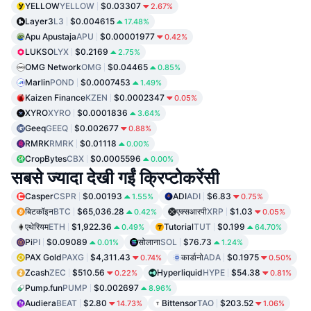
YELLOW
YELLOW
$0.03307
2.67%
Layer3
L3
$0.004615
17.48%
Apu Apustaja
APU
$0.00001977
0.42%
LUKSO
LYX
$0.2169
2.75%
OMG Network
OMG
$0.04465
0.85%
Marlin
POND
$0.0007453
1.49%
Kaizen Finance
KZEN
$0.0002347
0.05%
XYRO
XYRO
$0.0001836
3.64%
Geeq
GEEQ
$0.002677
0.88%
RMRK
RMRK
$0.01118
0.00%
CropBytes
CBX
$0.0005596
0.00%
सबसे ज्यादा देखी गईं क्रिप्टोकरेंसी
Casper
CSPR
$0.00193
ADI
ADI
$6.83
1.55%
0.75%
बिटकॉइन
BTC
$65,036.28
एक्सआरपी
XRP
$1.03
0.42%
0.05%
एथेरियम
ETH
$1,922.36
Tutorial
TUT
$0.199
0.49%
64.70%
Pi
PI
$0.09089
सोलाना
SOL
$76.73
0.01%
1.24%
PAX Gold
PAXG
$4,311.43
कार्डानो
ADA
$0.1975
0.74%
0.50%
Zcash
ZEC
$510.56
Hyperliquid
HYPE
$54.38
0.22%
0.81%
Pump.fun
PUMP
$0.002697
8.96%
Audiera
BEAT
$2.80
Bittensor
TAO
$203.52
14.73%
1.06%