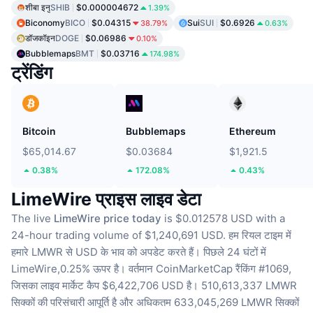
शीबा इनु
SHIB
$0.000004672
1.39%
Biconomy
BICO
$0.04315
Sui
SUI
$0.6926
38.79%
0.63%
डॉजकॉइन
DOGE
$0.06986
0.10%
Bubblemaps
BMT
$0.03716
174.98%
ट्रेंडिंग
Bitcoin
Bubblemaps
Ethereum
$65,014.67
$0.03684
$1,921.5
0.38%
172.08%
0.43%
LimeWire प्राइस लाइव डेटा
The live
LimeWire price today
is $0.012578 USD with a
24-hour trading volume of $1,240,691 USD.
हम रियल टाइम में
हमारे LMWR से USD के भाव को अपडेट करते हैं।
पिछले 24 घंटों में
LimeWire,0.25% ऊपर है।
वर्तमान CoinMarketCap रैंकिंग #1069,
जिसका लाइव मार्केट कैप $6,422,706 USD है।
510,613,337 LMWR
सिक्कों की परिसंचारी आपूर्ति है
और अधिकतम 633,045,269 LMWR सिक्कों