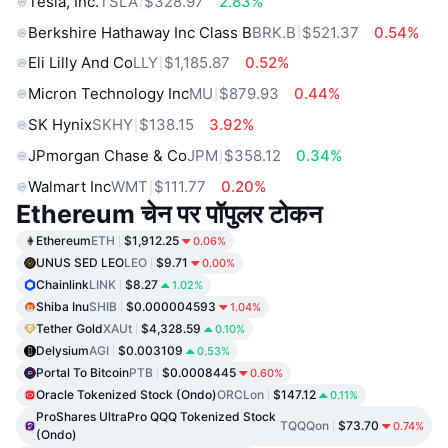
Tesla, Inc.
TSLA
$328.97
2.83%
Berkshire Hathaway Inc Class B
BRK.B
$521.37
0.54%
Eli Lilly And Co
LLY
$1,185.87
0.52%
Micron Technology Inc
MU
$879.93
0.44%
SK Hynix
SKHY
$138.15
3.92%
JPmorgan Chase & Co
JPM
$358.12
0.34%
Walmart Inc
WMT
$111.77
0.20%
Ethereum चेन पर पॉपुलर टोकन
Ethereum
ETH
$1,912.25
0.06%
UNUS SED LEO
LEO
$9.71
0.00%
Chainlink
LINK
$8.27
1.02%
Shiba Inu
SHIB
$0.000004593
1.04%
Tether Gold
XAUt
$4,328.59
0.10%
Delysium
AGI
$0.003109
0.53%
Portal To Bitcoin
PTB
$0.0008445
0.60%
Oracle Tokenized Stock (Ondo)
ORCLon
$147.12
0.11%
ProShares UltraPro QQQ Tokenized Stock
TQQQon
$73.70
0.74%
(Ondo)