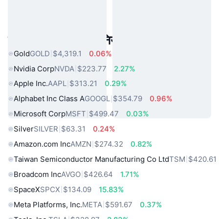
लोकप्रिय वास्तविक दुनिया की संपत्तियां
Gold
GOLD
$4,319.1
0.06%
Nvidia Corp
NVDA
$223.77
2.27%
Apple Inc.
AAPL
$313.21
0.29%
Alphabet Inc Class A
GOOGL
$354.79
0.96%
Microsoft Corp
MSFT
$499.47
0.03%
Silver
SILVER
$63.31
0.24%
Amazon.com Inc
AMZN
$274.32
0.82%
Taiwan Semiconductor Manufacturing Co Ltd
TSM
$420.61
Broadcom Inc
AVGO
$426.64
1.71%
SpaceX
SPCX
$134.09
15.83%
Meta Platforms, Inc.
META
$591.67
0.37%