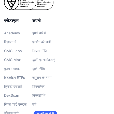
प्रोडक्ट्स
कंपनी
Academy
हमारे बारे में
विज्ञापन दें
प्रयोग की शर्तों
CMC Labs
निजता नीति
CMC Max
कुकी प्राथमिकताएं
मुख्य समाचार
कुकी नीति
बिटकॉइन ETFs
समुदाय के नीयम
क्रिप्टो एपीआई
डिस्क्लेमर
DexScan
क्रियाविधि
रियल वर्ल्ड एसेट्स
पेशे
वैश्विक चार्ट
हम भर्ती कर रहे हैं!