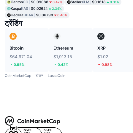
Canton
CC
$0.09088
Stellar
XLM
$0.1618
0.42%
0.31%
Kaspa
KAS
$0.02624
2.34%
Hedera
HBAR
$0.06798
0.40%
ट्रेंडिंग
Bitcoin
Ethereum
XRP
$64,971.04
$1,913.15
$1.02
0.95%
0.42%
0.98%
CoinMarketCap
टोकन
LassoCoin