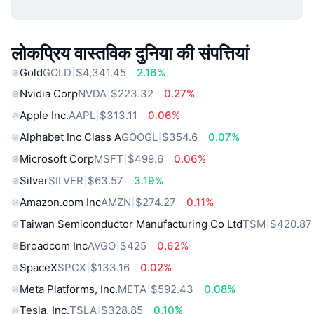
लोकप्रिय वास्तविक दुनिया की संपत्तियां
Gold
GOLD
$4,341.45
2.16%
Nvidia Corp
NVDA
$223.32
0.27%
Apple Inc.
AAPL
$313.11
0.06%
Alphabet Inc Class A
GOOGL
$354.6
0.07%
Microsoft Corp
MSFT
$499.6
0.06%
Silver
SILVER
$63.57
3.19%
Amazon.com Inc
AMZN
$274.27
0.11%
Taiwan Semiconductor Manufacturing Co Ltd
TSM
$420.87
Broadcom Inc
AVGO
$425
0.62%
SpaceX
SPCX
$133.16
0.02%
Meta Platforms, Inc.
META
$592.43
0.08%
Tesla, Inc.
TSLA
$328.85
0.10%