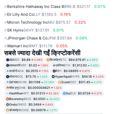
Berkshire Hathaway Inc Class B
BRK.B
$521.17
0.07%
Eli Lilly And Co
LLY
$1,183.5
0.19%
Micron Technology Inc
MU
$875.57
0.32%
SK Hynix
SKHY
$137.91
0.01%
JPmorgan Chase & Co
JPM
$357.84
0.08%
Walmart Inc
WMT
$111.76
0.05%
सबसे ज्यादा देखी गईं क्रिप्टोकरेंसी
ADI
ADI
$6.88
बिटकॉइन
BTC
$64,976.61
0.08%
0.95%
एक्सआरपी
XRP
$1.02
एथेरियम
ETH
$1,912.92
1.06%
0.40%
कार्डानो
ADA
$0.2015
Pi
PI
$0.08895
1.15%
0.97%
सोलाना
SOL
$73.70
Hyperliquid
HYPE
$54.18
1.20%
3.24%
SKYAI
SKYAI
$0.1198
Zcash
ZEC
$511.45
22.26%
3.37%
शीबा इनु
SHIB
$0.000004621
1.32%
Hashflow
HFT
$0.01313
Sui
SUI
$0.6724
62.36%
0.37%
Biconomy
BICO
$0.0531
34.42%
Ondo
ONDO
$0.3494
3.64%
डॉजकॉइन
DOGE
$0.06979
1.27%