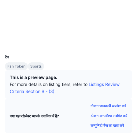
शीर्ष ट्रेडर्स
आर्टिकल
एक्सचेंज इनफ्लो/आउटफ्लो
DEX API
कनवर्टर
Socials
लीडरबोर्ड
स्पॉट
कॉन्ट्रैक्ट्स
0x7144...b5CE4a
सेंटीमेंट
उद्यम
संवादपत्र
संकेतक
ट्रेंडिंग
डेरिवेटिव्स
bscscan.com
एक्सप्लोरर
कीमतें
CMC Launch
आगामी
भय एवं लालच सूचकांक।
वॉलेट्स
UCID
संसाधन
CMC Labs
16297
हाल ही में जोड़े गए
ऑल्टकॉइन सीजन इंडेक्स
टैग
CMC Max
गेनर और लूजर
मार्केट साइकल इंडिकेटर्स
Fan Token
Sports
प्रलेखन
मुख्य समाचार
This is a preview page.
सबसे ज्यादा देखे गए
Bitcoin डोमिनेंस
सामान्य प्रश्न
For more details on listing tiers, refer to
Listings Review
Telegram बॉट
Criteria Section B - (3).
कम्युनिटी का सेंटिमेंट
CoinMarketCap 20 इंडेक्स
AI इंटीग्रेशन्स
विज्ञापन दें
टोकन जानकारी अपडेट करें
चेन रैंकिंग
CoinMarketCap 100 इंडेक्स
टोकन अनलॉक्स सबमिट करें
क्या यह प्रोजेक्ट आपके स्वामित्व में है?
CMC एजेंट हब
कम्युनिटी बैज का दावा करें
भविष्यवाणी बाजार
ETF प्रवाह
साइट विजेट
कौशल मार्केटप्लेस