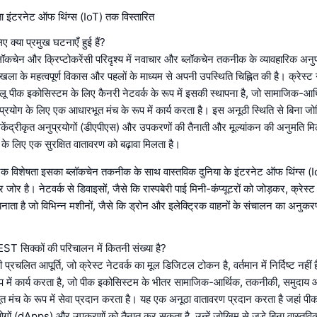
ता इंटरनेट ऑफ थिंग्स (IoT) तक विस्तारित
िए क्या प्रमुख घटनाएँ हुई हैं?
ब्लॉकचेन और क्रिप्टोकरेंसी परिदृश्य में नवाचार और ब्लॉकचेन तकनीक के व्यावहारिक अनुप्
्रृंखला के महत्वपूर्ण विकास और पहलों के माध्यम से अपनी उपस्थिति चिह्नित की है। क्रेस्ट 
हलू पीक इकोसिस्टम के लिए कैनरी नेटवर्क के रूप में इसकी स्थापना है, जो सामाजिक-आ
रयोग के लिए एक आधारभूत मंच के रूप में कार्य करता है। इस अनूठी स्थिति से बिना जो
ें विकेंद्रीकृत अनुप्रयोगों (डीएपीएस) और उपकरणों की तैनाती और मूल्यांकन की अनुमति म
े लिए एक सुरक्षित वातावरण को बढ़ावा मिलता है।
ी एक विशेषता इसका ब्लॉकचेन तकनीक के साथ वास्तविक दुनिया के इंटरनेट ऑफ थिंग्स (I
जोर है। नेटवर्क से डिवाइसों, जैसे कि रास्पबेरी पाई मिनी-कंप्यूटरों को जोड़कर, क्रेस्
नाता है जो विभिन्न मशीनों, जैसे कि ड्रोन और इलेक्ट्रिक वाहनों के संचालन का अनुक
EST सिक्कों की परिचालन में कितनी संख्या है?
रचलित आपूर्ति, जो क्रेस्ट नेटवर्क का मूल डिजिटल टोकन है, वर्तमान में निर्दिष्ट नहीं ह
रूप में कार्य करता है, जो पीक इकोसिस्टम के भीतर सामाजिक-आर्थिक, तकनीकी, समुदाय
 मंच के रूप में सेवा प्रदान करता है। यह एक अनूठा वातावरण प्रदान करता है जहां पी
रयोगों (dApps) और उपकरणों को तैनात कर सकता है, उन्हें जोखिम से जुड़े बिना वास्तविक