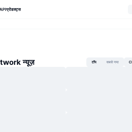
API
प्रोडक्ट्स
twork न्यूज़
टॉप
सबसे नया
CM