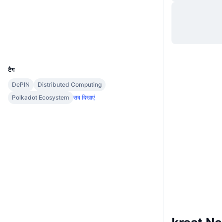
वेबसाइट
Website
Whitepaper
Socials
एक्सप्लोरर
krest.subscan.io
UCID
24067
टैग
DePIN
Distributed Computing
Polkadot Ecosystem
सब दिखाएं