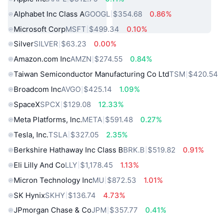
Alphabet Inc Class A
GOOGL
$354.68
0.86%
Microsoft Corp
MSFT
$499.34
0.10%
Silver
SILVER
$63.23
0.00%
Amazon.com Inc
AMZN
$274.55
0.84%
Taiwan Semiconductor Manufacturing Co Ltd
TSM
$420.54
Broadcom Inc
AVGO
$425.14
1.09%
SpaceX
SPCX
$129.08
12.33%
Meta Platforms, Inc.
META
$591.48
0.27%
Tesla, Inc.
TSLA
$327.05
2.35%
Berkshire Hathaway Inc Class B
BRK.B
$519.82
0.91%
Eli Lilly And Co
LLY
$1,178.45
1.13%
Micron Technology Inc
MU
$872.53
1.01%
SK Hynix
SKHY
$136.74
4.73%
JPmorgan Chase & Co
JPM
$357.77
0.41%