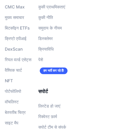
CMC Max
कुकी प्राथमिकताएं
मुख्य समाचार
कुकी नीति
बिटकॉइन ETFs
समुदाय के नीयम
क्रिप्टो एपीआई
डिस्क्लेमर
DexScan
क्रियाविधि
रियल वर्ल्ड एसेट्स
पेशे
वैश्विक चार्ट
हम भर्ती कर रहे हैं!
NFT
सपोर्ट
पोर्टफोलियो
वॉचलिस्‍ट
लिस्टेड हो जाएं
बेतरतीब चित्र
रिक्वेस्ट फ़ार्म
साइट मैप
सपोर्ट टीम से संपर्क