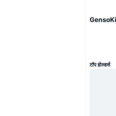
GensoKi
टॉप होल्डर्स