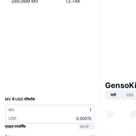
389.06M MV
13.74K
वेबसाइट
Website
Socials
0xAE78...39B95b
कॉन्ट्रैक्ट्स
3.8
रेटिंग (CertiK)
Audits
etherscan.io
एक्सप्लोरर
वॉलेट्स
GensoKis
UCID
17704
सभी
CEX
MV से USD परिवर्तक
MV
USD
प्राइस परफॉर्मेंस
24 घंटे