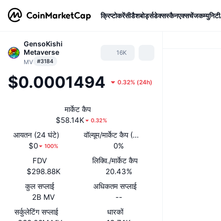
क्रिप्टोकरेंसी
डैशबोर्ड्स
डेक्सस्कैन
एक्सचेंज
कम्युनिटी
GensoKishi
Metaverse
16K
#3184
MV
$0.0001494
0.32%
(
24h
)
मार्केट कैप
$58.14K
0.32%
आयतन (24 घंटे)
वॉल्यूम/मार्केट कैप (24 घंटे)
$0
0%
100%
FDV
लिक्वि./मार्केट कैप
$298.88K
20.43%
कुल सप्लाई
अधिकतम सप्लाई
2B MV
--
सर्कुलेटिंग सप्लाई
धारकों