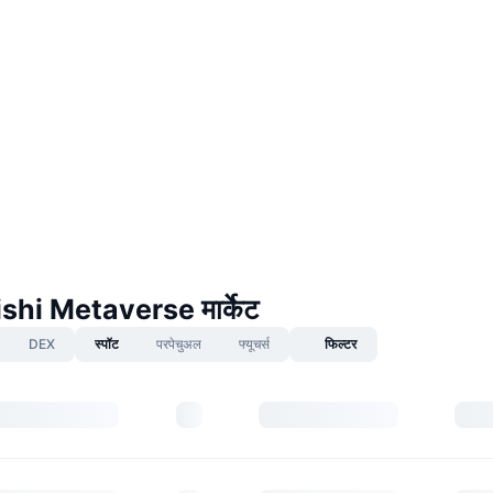
hi Metaverse मार्केट
DEX
स्पॉट
परपेचुअल
फ्यूचर्स
फिल्टर