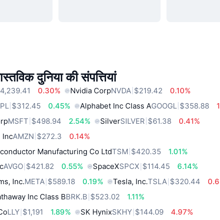
स्तविक दुनिया की संपत्तियां
4,239.41
0.30%
Nvidia Corp
NVDA
$219.42
0.10%
PL
$312.45
0.45%
Alphabet Inc Class A
GOOGL
$358.88
orp
MSFT
$498.94
2.54%
Silver
SILVER
$61.38
0.41%
 Inc
AMZN
$272.3
0.14%
conductor Manufacturing Co Ltd
TSM
$420.35
1.01%
c
AVGO
$421.82
0.55%
SpaceX
SPCX
$114.45
6.14%
ms, Inc.
META
$589.18
0.19%
Tesla, Inc.
TSLA
$320.44
0.
thaway Inc Class B
BRK.B
$523.02
1.11%
 Co
LLY
$1,191
1.89%
SK Hynix
SKHY
$144.09
4.97%