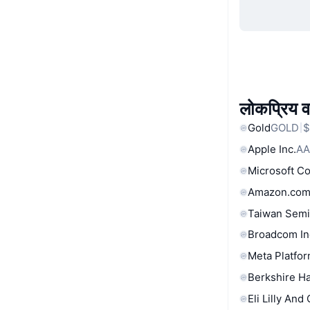
लोकप्रिय वा
Gold
GOLD
$
Apple Inc.
AA
Microsoft C
Amazon.com
Taiwan Semi
Broadcom In
Meta Platfor
Berkshire Ha
Eli Lilly And