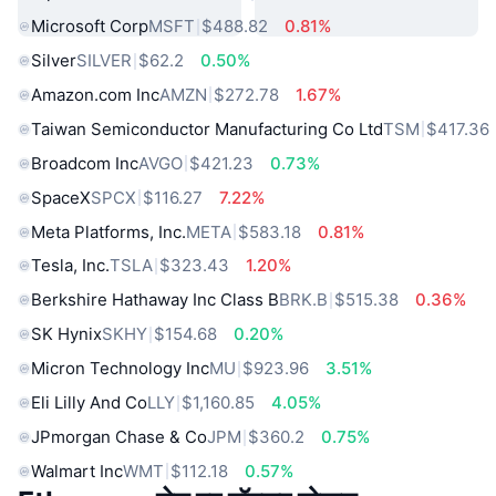
Microsoft Corp
MSFT
$488.82
0.81%
Silver
SILVER
$62.2
0.50%
Amazon.com Inc
AMZN
$272.78
1.67%
Taiwan Semiconductor Manufacturing Co Ltd
TSM
$417.36
Broadcom Inc
AVGO
$421.23
0.73%
SpaceX
SPCX
$116.27
7.22%
Meta Platforms, Inc.
META
$583.18
0.81%
Tesla, Inc.
TSLA
$323.43
1.20%
Berkshire Hathaway Inc Class B
BRK.B
$515.38
0.36%
SK Hynix
SKHY
$154.68
0.20%
Micron Technology Inc
MU
$923.96
3.51%
Eli Lilly And Co
LLY
$1,160.85
4.05%
JPmorgan Chase & Co
JPM
$360.2
0.75%
Walmart Inc
WMT
$112.18
0.57%