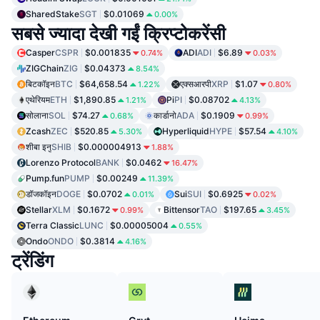
SharedStake
SGT
$0.01069
0.00%
सबसे ज्यादा देखी गईं क्रिप्टोकरेंसी
Casper
CSPR
$0.001835
ADI
ADI
$6.89
0.74%
0.03%
ZIGChain
ZIG
$0.04373
8.54%
बिटकॉइन
BTC
$64,658.54
एक्सआरपी
XRP
$1.07
1.22%
0.80%
एथेरियम
ETH
$1,890.85
Pi
PI
$0.08702
1.21%
4.13%
सोलाना
SOL
$74.27
कार्डानो
ADA
$0.1909
0.68%
0.99%
Zcash
ZEC
$520.85
Hyperliquid
HYPE
$57.54
5.30%
4.10%
शीबा इनु
SHIB
$0.000004913
1.88%
Lorenzo Protocol
BANK
$0.0462
16.47%
Pump.fun
PUMP
$0.00249
11.39%
डॉजकॉइन
DOGE
$0.0702
Sui
SUI
$0.6925
0.01%
0.02%
Stellar
XLM
$0.1672
Bittensor
TAO
$197.65
0.99%
3.45%
Terra Classic
LUNC
$0.00005004
0.55%
Ondo
ONDO
$0.3814
4.16%
ट्रेंडिंग