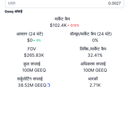
USD
ट्रेंडिंग
क्रिप्टो ETF
लर्न
CMC MCP
Geeq आंकड़े
नया
मार्केट कैप
बिटकॉइन ETFs
x402
न्यूज़
$102.4K
0.12%
क्रिप्टो
एथेरियम ETFs
आयतन (24 घंटे)
वॉल्यूम/मार्केट कैप (24 घंटे)
Academy
$0
0%
0%
राजनीति
FDV
लिक्वि./मार्केट कैप
तकनीकी विश्लेषण
रिसर्च
$265.83K
32.41%
स्पोर्ट्स
कुल सप्लाई
अधिकतम सप्लाई
आरएसआई
वीडियो
100M GEEQ
100M GEEQ
वित्त
MACD
सर्कुलेटिंग सप्लाई
धारकों
शब्दकोष
38.52M GEEQ
2.71K
टेक
वेबसाइट
Website
Whitepaper
डेरिवेटिव्स
कैम्पेन
Socials
NFT
ओवरव्यू
एयरड्रॉप
कॉन्ट्रैक्ट्स
0x6b9f...b81b78
3.7
रेटिंग (CertiK)
कुल NFT आँकड़े
लिक्विडेशन
डायमंड रिवॉर्ड
etherscan.io