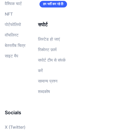
वैश्विक चार्ट
हम भर्ती कर रहे हैं!
NFT
सपोर्ट
पोर्टफोलियो
वॉचलिस्‍ट
लिस्टेड हो जाएं
बेतरतीब चित्र
रिक्वेस्ट फ़ार्म
साइट मैप
सपोर्ट टीम से संपर्क
करें
सामान्य प्रश्न
शब्दकोष
Socials
X (Twitter)