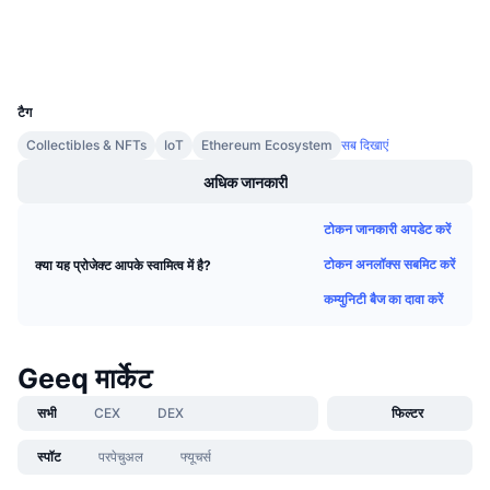
एक्सप्लोरर
आगामी सेल
फंडिंग दरें
सीखें और कमाएँ
वॉलेट्स
UCID
6194
कैलेंडर
टैग
Collectibles & NFTs
IoT
Ethereum Ecosystem
सब दिखाएं
ICO कैलेंडर
अधिक जानकारी
घटनाक्रमो का कलैंडर
टोकन जानकारी अपडेट करें
टोकन अनलॉक्स सबमिट करें
क्या यह प्रोजेक्ट आपके स्वामित्व में है?
कम्युनिटी बैज का दावा करें
Geeq मार्केट
सभी
CEX
DEX
फिल्टर
स्पॉट
परपेचुअल
फ्यूचर्स