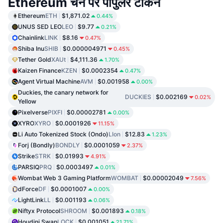
Ethereum चेन पर पॉपुलर टोकन
Ethereum
ETH
$1,871.02
0.44%
UNUS SED LEO
LEO
$9.77
0.21%
Chainlink
LINK
$8.16
0.47%
Shiba Inu
SHIB
$0.000004971
0.45%
Tether Gold
XAUt
$4,111.36
1.70%
Kaizen Finance
KZEN
$0.0002354
0.47%
Agent Virtual Machine
AVM
$0.001958
0.00%
Duckies, the canary network for
DUCKIES
$0.002169
0.02%
Yellow
Pixelverse
PIXFI
$0.00002781
0.00%
XYRO
XYRO
$0.0001926
11.15%
Li Auto Tokenized Stock (Ondo)
LIon
$12.83
1.23%
Forj (Bondly)
BONDLY
$0.0001059
2.37%
Strike
STRK
$0.01993
4.91%
PARSIQ
PRQ
$0.0003497
0.01%
Wombat Web 3 Gaming Platform
WOMBAT
$0.00002049
7.56%
dForce
DF
$0.0001007
0.00%
LightLink
LL
$0.001193
0.06%
Niftyx Protocol
SHROOM
$0.001893
0.18%
Houdini Swap
LOCK
$0.001051
21.71%