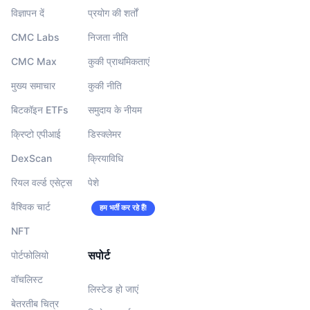
विज्ञापन दें
प्रयोग की शर्तों
CMC Labs
निजता नीति
CMC Max
कुकी प्राथमिकताएं
मुख्य समाचार
कुकी नीति
बिटकॉइन ETFs
समुदाय के नीयम
क्रिप्टो एपीआई
डिस्क्लेमर
DexScan
क्रियाविधि
रियल वर्ल्ड एसेट्स
पेशे
वैश्विक चार्ट
हम भर्ती कर रहे हैं!
NFT
सपोर्ट
पोर्टफोलियो
वॉचलिस्‍ट
लिस्टेड हो जाएं
बेतरतीब चित्र