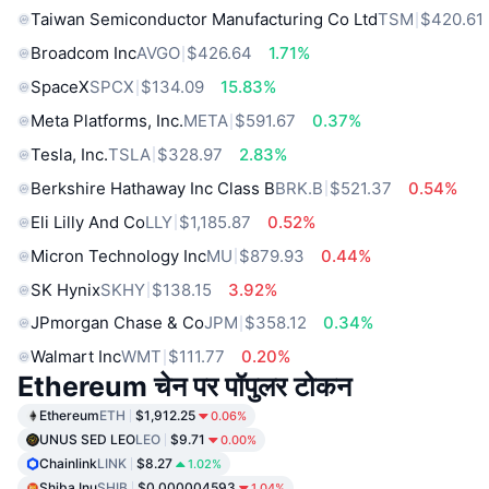
Taiwan Semiconductor Manufacturing Co Ltd
TSM
$420.61
Broadcom Inc
AVGO
$426.64
1.71%
SpaceX
SPCX
$134.09
15.83%
Meta Platforms, Inc.
META
$591.67
0.37%
Tesla, Inc.
TSLA
$328.97
2.83%
Berkshire Hathaway Inc Class B
BRK.B
$521.37
0.54%
Eli Lilly And Co
LLY
$1,185.87
0.52%
Micron Technology Inc
MU
$879.93
0.44%
SK Hynix
SKHY
$138.15
3.92%
JPmorgan Chase & Co
JPM
$358.12
0.34%
Walmart Inc
WMT
$111.77
0.20%
Ethereum चेन पर पॉपुलर टोकन
Ethereum
ETH
$1,912.25
0.06%
UNUS SED LEO
LEO
$9.71
0.00%
Chainlink
LINK
$8.27
1.02%
Shiba Inu
SHIB
$0.000004593
1.04%