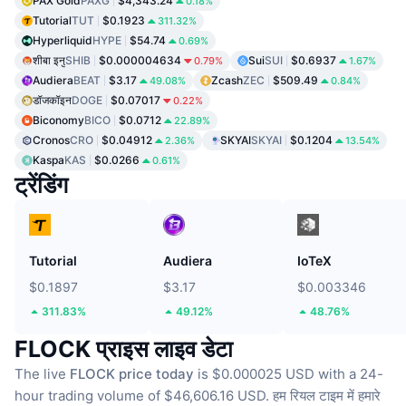
PAX Gold
PAXG
$4,343.24
0.18%
Tutorial
TUT
$0.1923
311.32%
Hyperliquid
HYPE
$54.74
0.69%
शीबा इनु
SHIB
$0.000004634
Sui
SUI
$0.6937
0.79%
1.67%
Audiera
BEAT
$3.17
Zcash
ZEC
$509.49
49.08%
0.84%
डॉजकॉइन
DOGE
$0.07017
0.22%
Biconomy
BICO
$0.0712
22.89%
Cronos
CRO
$0.04912
SKYAI
SKYAI
$0.1204
2.36%
13.54%
Kaspa
KAS
$0.0266
0.61%
ट्रेंडिंग
Tutorial
Audiera
IoTeX
$0.1897
$3.17
$0.003346
311.83%
49.12%
48.76%
FLOCK प्राइस लाइव डेटा
The live
FLOCK price today
is $0.000025 USD with a 24-
hour trading volume of $46,606.16 USD.
हम रियल टाइम में हमारे