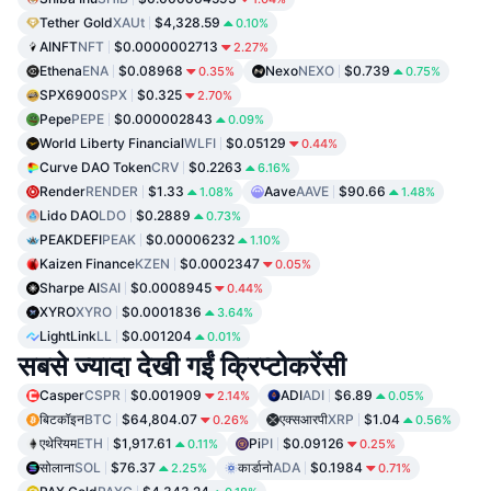
Tether Gold
XAUt
$4,328.59
0.10%
AINFT
NFT
$0.0000002713
2.27%
Ethena
ENA
$0.08968
Nexo
NEXO
$0.739
0.35%
0.75%
SPX6900
SPX
$0.325
2.70%
Pepe
PEPE
$0.000002843
0.09%
World Liberty Financial
WLFI
$0.05129
0.44%
Curve DAO Token
CRV
$0.2263
6.16%
Render
RENDER
$1.33
Aave
AAVE
$90.66
1.08%
1.48%
Lido DAO
LDO
$0.2889
0.73%
PEAKDEFI
PEAK
$0.00006232
1.10%
Kaizen Finance
KZEN
$0.0002347
0.05%
Sharpe AI
SAI
$0.0008945
0.44%
XYRO
XYRO
$0.0001836
3.64%
LightLink
LL
$0.001204
0.01%
सबसे ज्यादा देखी गईं क्रिप्टोकरेंसी
Casper
CSPR
$0.001909
ADI
ADI
$6.89
2.14%
0.05%
बिटकॉइन
BTC
$64,804.07
एक्सआरपी
XRP
$1.04
0.26%
0.56%
एथेरियम
ETH
$1,917.61
Pi
PI
$0.09126
0.11%
0.25%
सोलाना
SOL
$76.37
कार्डानो
ADA
$0.1984
2.25%
0.71%