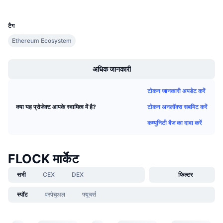
UCID
आगामी सेल
35474
फंडिंग दरें
सीखें और कमाएँ
टैग
Ethereum Ecosystem
कैलेंडर
Boost
अधिक जानकारी
ICO कैलेंडर
टोकन जानकारी अपडेट करें
घटनाक्रमो का कलैंडर
टोकन अनलॉक्स सबमिट करें
क्या यह प्रोजेक्ट आपके स्वामित्व में है?
कम्युनिटी बैज का दावा करें
FLOCK मार्केट
सभी
CEX
DEX
फिल्टर
स्पॉट
परपेचुअल
फ्यूचर्स