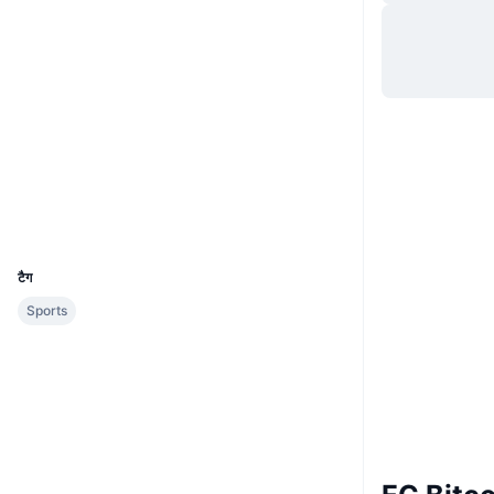
वेबसाइट
Website
Whitepaper
Socials
कॉन्ट्रैक्ट्स
0x4c6e...A5f428
etherscan.io
एक्सप्लोरर
वॉलेट्स
UCID
5281
टैग
Sports