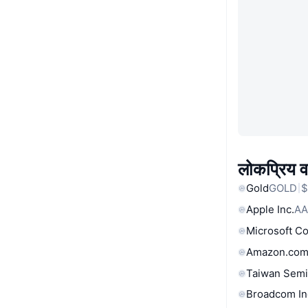
लोकप्रिय वा
Gold
GOLD
$
Apple Inc.
AA
Microsoft C
Amazon.com
Taiwan Semi
Broadcom In