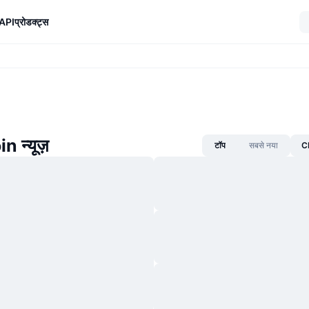
API
प्रोडक्ट्स
n न्यूज़
टॉप
सबसे नया
CM