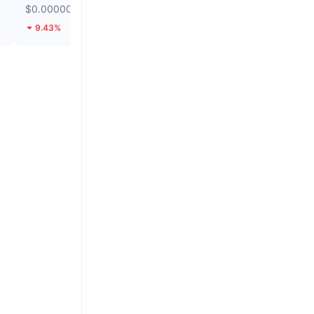
$0.000002516
$0.1454
9.43%
16.5%