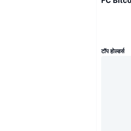
FC Bitco
टॉप होल्डर्स