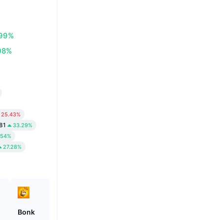
.99%
08%
25.43%
81
33.29%
.54%
27.28%
Bonk
Stargate Finance