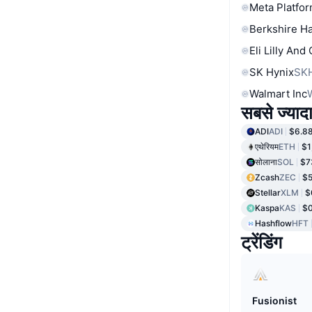
Meta Platfor
Berkshire Ha
Eli Lilly And
SK Hynix
SK
Walmart Inc
सबसे ज्यादा
ADI
ADI
$6.8
एथेरियम
ETH
$1
सोलाना
SOL
$7
Zcash
ZEC
$5
Stellar
XLM
$
Kaspa
KAS
$
Hashflow
HFT
ट्रेंडिंग
Fusionist