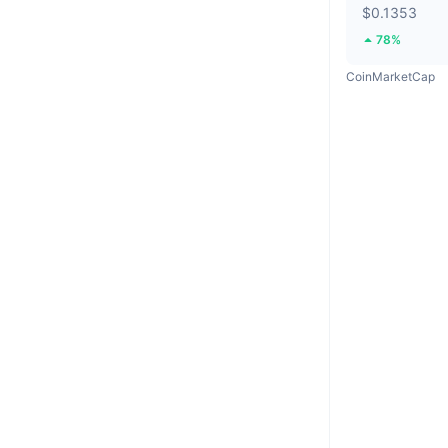
$0.1353
78%
CoinMarketCap