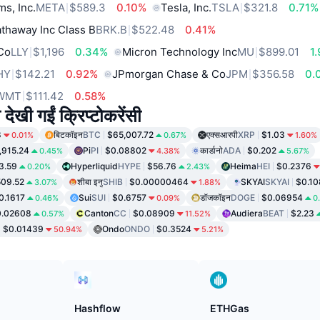
ms, Inc.
META
$589.3
0.10%
Tesla, Inc.
TSLA
$321.8
0.71%
thaway Inc Class B
BRK.B
$522.48
0.41%
 Co
LLY
$1,196
0.34%
Micron Technology Inc
MU
$899.01
1
HY
$142.21
0.92%
JPmorgan Chase & Co
JPM
$356.58
0.
WMT
$111.42
0.58%
 देखी गईं क्रिप्टोकरेंसी
8
बिटकॉइन
BTC
$65,007.72
एक्सआरपी
XRP
$1.03
0.01%
0.67%
1.60%
,915.24
Pi
PI
$0.08802
कार्डानो
ADA
$0.202
0.45%
4.38%
5.67%
3.59
Hyperliquid
HYPE
$56.76
Heima
HEI
$0.2376
0.20%
2.43%
09.52
शीबा इनु
SHIB
$0.00000464
SKYAI
SKYAI
$0.10
3.07%
1.88%
0.1617
Sui
SUI
$0.6757
डॉजकॉइन
DOGE
$0.06954
0.46%
0.09%
0
0.02608
Canton
CC
$0.08909
Audiera
BEAT
$2.23
0.57%
11.52%
$0.01439
Ondo
ONDO
$0.3524
50.94%
5.21%
Hashflow
ETHGas