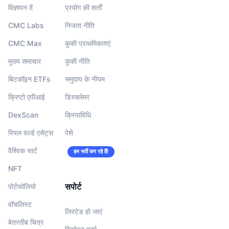
विज्ञापन दें
प्रयोग की शर्तों
CMC Labs
निजता नीति
CMC Max
कुकी प्राथमिकताएं
मुख्य समाचार
कुकी नीति
बिटकॉइन ETFs
समुदाय के नीयम
क्रिप्टो एपीआई
डिस्क्लेमर
DexScan
क्रियाविधि
रियल वर्ल्ड एसेट्स
पेशे
वैश्विक चार्ट
हम भर्ती कर रहे हैं!
NFT
सपोर्ट
पोर्टफोलियो
वॉचलिस्‍ट
लिस्टेड हो जाएं
बेतरतीब चित्र