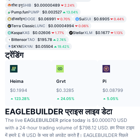
शीबा इनु
SHIB
$0.00000489
2.24%
Pump.fun
PUMP
$0.002527
13.04%
डॉजकॉइन
DOGE
$0.06991
Sui
SUI
$0.6905
0.70%
0.44%
Terra Classic
LUNC
$0.00004994
0.06%
Kaspa
KAS
$0.02606
Stellar
XLM
$0.1677
1.77%
1.13%
Bittensor
TAO
$195.78
2.74%
SKYAI
SKYAI
$0.05504
19.42%
ट्रेंडिंग
Heima
Grvt
Pi
$0.1994
$0.3285
$0.08799
123.28%
24.05%
5.05%
EAGLEBUILDER प्राइस लाइव डेटा
The live
EAGLEBUILDER price today
is $0.000070 USD
with a 24-hour trading volume of $798.12 USD.
हम रियल टाइम
में हमारे E से USD के भाव को अपडेट करते हैं।
EAGLEBUILDER पिछले