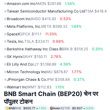
Amazon.com Inc
AMZN
$281.68
1.54%
Taiwan Semiconductor Manufacturing Co Ltd
TSM
$418.4
Broadcom Inc
AVGO
$415.92
0.53%
Meta Platforms, Inc.
META
$599.32
1.94%
SpaceX
SPCX
$111.1
11.35%
Tesla, Inc.
TSLA
$324.11
0.99%
Berkshire Hathaway Inc Class B
BRK.B
$518.25
0.20%
SK Hynix
SKHY
$150.11
2.76%
Eli Lilly And Co
LLY
$1,166.89
4.59%
Micron Technology Inc
MU
$876.87
1.77%
JPmorgan Chase & Co
JPM
$358.84
0.37%
Walmart Inc
WMT
$112.83
1.15%
BNB Smart Chain (BEP20) चेन पर
पॉपुलर टोकन
BNB
BNB
$600.77
Aster
ASTER
$0.607
1.75%
0.01%