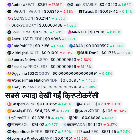
Audiera
BEAT
$2.57
Stable
STABLE
$0.03223
17.16%
1.62%
币安人生
币安人生
$0.5319
Talus
US
$0.05442
2.88%
0.54%
SOON
SOON
$0.2144
2.55%
Ducky
DUCKY
$0.0006438
1.08%
Four
FORM
$0.2088
Ailey
ALE
$0.2603
1.48%
0.08%
Aster USDF
USDF
$0.9996
0.06%
SafePal
SFP
$0.2156
AB
AB
$0.0009597
0.54%
0.34%
Midnight
NIGHT
$0.01901
BUILDon
B
$0.1756
2.11%
5.92%
Spores Network
SPO
$0.00009593
2.68%
Priceless
PRICELESS
$0.00009599
14.13%
Oggy Inu (BSC)
OGGY
$0.0000000000008891
0.01%
Wonderman Nation
WNDR
$0.006954
4.42%
Andy BSC
ANDY
$0.0000000009869
2.48%
सबसे ज्यादा देखी गईं क्रिप्टोकरेंसी
Casper
CSPR
$0.001865
ADI
ADI
$6.89
1.49%
0.07%
बिटकॉइन
BTC
$64,276.25
एक्सआरपी
XRP
$1.06
0.72%
1.14%
एथेरियम
ETH
$1,875.68
Pi
PI
$0.08808
0.17%
5.14%
सोलाना
SOL
$74.02
कार्डानो
ADA
$0.1937
0.37%
0.47%
Hyperliquid
HYPE
$57.07
Zcash
ZEC
$521.95
2.60%
7.24%
Lorenzo Protocol
BANK
$0.04651
13.56%