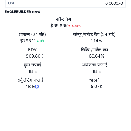
USD
ट्रेंडिंग
क्रिप्टो ETF
लर्न
CMC MCP
EAGLEBUILDER आंकड़े
नया
मार्केट कैप
बिटकॉइन ETFs
x402
न्यूज़
$69.86K
4.74%
क्रिप्टो
एथेरियम ETFs
आयतन (24 घंटे)
वॉल्यूम/मार्केट कैप (24 घंटे)
Academy
$798.11
1.14%
0%
राजनीति
FDV
लिक्वि./मार्केट कैप
तकनीकी विश्लेषण
रिसर्च
$69.86K
66.64%
स्पोर्ट्स
कुल सप्लाई
अधिकतम सप्लाई
आरएसआई
वीडियो
1B E
1B E
वित्त
MACD
सर्कुलेटिंग सप्लाई
धारकों
शब्दकोष
1B E
5.07K
टेक
वेबसाइट
Website
डेरिवेटिव्स
कैम्पेन
Socials
NFT
ओवरव्यू
एयरड्रॉप
कॉन्ट्रैक्ट्स
0x7583...554444
bscscan.com
कुल NFT आँकड़े
एक्सप्लोरर
लिक्विडेशन
डायमंड रिवॉर्ड