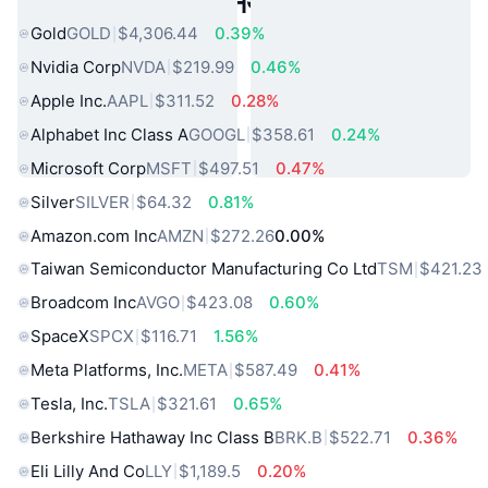
लोकप्रिय वास्तविक दुनिया की संपत्तियां
Gold
GOLD
$4,306.44
0.39%
Nvidia Corp
NVDA
$219.99
0.46%
Apple Inc.
AAPL
$311.52
0.28%
Alphabet Inc Class A
GOOGL
$358.61
0.24%
Microsoft Corp
MSFT
$497.51
0.47%
Silver
SILVER
$64.32
0.81%
Amazon.com Inc
AMZN
$272.26
0.00%
Taiwan Semiconductor Manufacturing Co Ltd
TSM
$421.23
Broadcom Inc
AVGO
$423.08
0.60%
SpaceX
SPCX
$116.71
1.56%
Meta Platforms, Inc.
META
$587.49
0.41%
Tesla, Inc.
TSLA
$321.61
0.65%
Berkshire Hathaway Inc Class B
BRK.B
$522.71
0.36%
Eli Lilly And Co
LLY
$1,189.5
0.20%