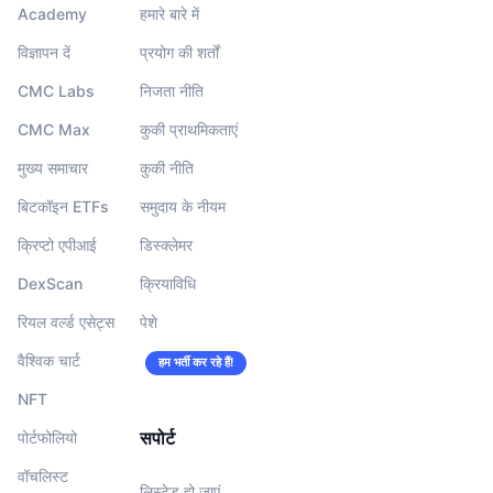
Academy
हमारे बारे में
विज्ञापन दें
प्रयोग की शर्तों
CMC Labs
निजता नीति
CMC Max
कुकी प्राथमिकताएं
मुख्य समाचार
कुकी नीति
बिटकॉइन ETFs
समुदाय के नीयम
क्रिप्टो एपीआई
डिस्क्लेमर
DexScan
क्रियाविधि
रियल वर्ल्ड एसेट्स
पेशे
वैश्विक चार्ट
हम भर्ती कर रहे हैं!
NFT
सपोर्ट
पोर्टफोलियो
वॉचलिस्‍ट
लिस्टेड हो जाएं