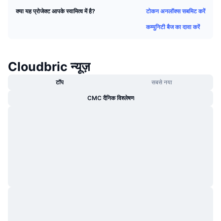
ट्रेंडिंग
क्रिप्टो ETF
टोकन अनलॉक्स सबमिट करें
क्या यह प्रोजेक्ट आपके स्वामित्व में है?
लर्न
CMC MCP
कम्युनिटी बैज का दावा करें
नया
बिटकॉइन ETFs
x402
न्यूज़
क्रिप्टो
एथेरियम ETFs
Cloudbric न्यूज़
Academy
राजनीति
टॉप
सबसे नया
तकनीकी विश्लेषण
रिसर्च
CMC दैनिक विश्लेषण
स्पोर्ट्स
आरएसआई
वीडियो
वित्त
MACD
शब्दकोष
टेक
डेरिवेटिव्स
कैम्पेन
NFT
ओवरव्यू
एयरड्रॉप
कुल NFT आँकड़े
लिक्विडेशन
डायमंड रिवॉर्ड