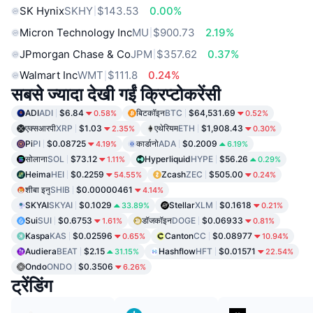
SK Hynix
SKHY
$143.53
0.00%
Micron Technology Inc
MU
$900.73
2.19%
JPmorgan Chase & Co
JPM
$357.62
0.37%
Walmart Inc
WMT
$111.8
0.24%
सबसे ज्यादा देखी गईं क्रिप्टोकरेंसी
ADI
ADI
$6.84
बिटकॉइन
BTC
$64,531.69
0.58%
0.52%
एक्सआरपी
XRP
$1.03
एथेरियम
ETH
$1,908.43
2.35%
0.30%
Pi
PI
$0.08725
कार्डानो
ADA
$0.2009
4.19%
6.19%
सोलाना
SOL
$73.12
Hyperliquid
HYPE
$56.26
1.11%
0.29%
Heima
HEI
$0.2259
Zcash
ZEC
$505.00
54.55%
0.24%
शीबा इनु
SHIB
$0.00000461
4.14%
SKYAI
SKYAI
$0.1029
Stellar
XLM
$0.1618
33.89%
0.21%
Sui
SUI
$0.6753
डॉजकॉइन
DOGE
$0.06933
1.61%
0.81%
Kaspa
KAS
$0.02596
Canton
CC
$0.08977
0.65%
10.94%
Audiera
BEAT
$2.15
Hashflow
HFT
$0.01571
31.15%
22.54%
Ondo
ONDO
$0.3506
6.26%
ट्रेंडिंग