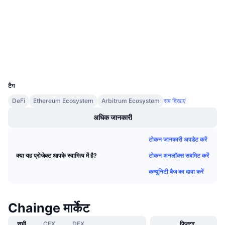
Audits
आगामी सेल
फंडिंग दरें
सीखें और कमाएँ
etherscan.io
एक्सप्लोरर
कैलेंडर
वॉलेट्स
UCID
ICO कैलेंडर
9071
टैग
घटनाक्रमो का कलैंडर
DeFi
Ethereum Ecosystem
Arbitrum Ecosystem
सब दिखाएं
अधिक जानकारी
टोकन जानकारी अपडेट करें
टोकन अनलॉक्स सबमिट करें
क्या यह प्रोजेक्ट आपके स्वामित्व में है?
कम्युनिटी बैज का दावा करें
Chainge मार्केट
सभी
CEX
DEX
फिल्टर