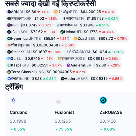
सबसे ज्यादा देखी गईं क्रिप्टोकरेंसी
ADI
ADI
$6.89
बिटकॉइन
BTC
$64,260.25
0.11%
0.31%
एक्सआरपी
XRP
$1.02
एथेरियम
ETH
$1,897.53
1.86%
0.02%
Pi
PI
$0.08742
कार्डानो
ADA
$0.1998
6.02%
6.55%
सोलाना
SOL
$72.62
Heima
HEI
$0.1778
1.13%
40.84%
Hyperliquid
HYPE
$55.54
Zcash
ZEC
$503.72
1.25%
0.75%
शीबा इनु
SHIB
$0.000004687
2.59%
Stellar
XLM
$0.1607
SKYAI
SKYAI
$0.1034
0.74%
51.26%
Sui
SUI
$0.6745
डॉजकॉइन
DOGE
$0.06912
1.21%
0.66%
Kaspa
KAS
$0.02551
Audiera
BEAT
$2.09
2.07%
7.28%
Terra Classic
LUNC
$0.00004905
0.27%
चेनलिंक
LINK
$8.18
Hedera
HBAR
$0.06819
0.85%
0.55%
ट्रेंडिंग
Cardano
Fusionist
ZEROBASE
$0.1998
$0.1265
$0.1426
6.55%
75.35%
9.06%