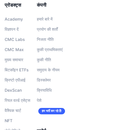
प्रोडक्ट्स
कंपनी
Academy
हमारे बारे में
विज्ञापन दें
प्रयोग की शर्तों
CMC Labs
निजता नीति
CMC Max
कुकी प्राथमिकताएं
मुख्य समाचार
कुकी नीति
बिटकॉइन ETFs
समुदाय के नीयम
क्रिप्टो एपीआई
डिस्क्लेमर
DexScan
क्रियाविधि
रियल वर्ल्ड एसेट्स
पेशे
वैश्विक चार्ट
हम भर्ती कर रहे हैं!
NFT