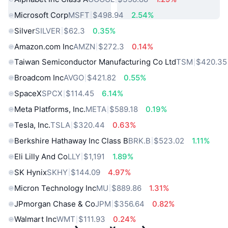
Microsoft Corp
MSFT
$498.94
2.54%
Silver
SILVER
$62.3
0.35%
Amazon.com Inc
AMZN
$272.3
0.14%
Taiwan Semiconductor Manufacturing Co Ltd
TSM
$420.35
Broadcom Inc
AVGO
$421.82
0.55%
SpaceX
SPCX
$114.45
6.14%
Meta Platforms, Inc.
META
$589.18
0.19%
Tesla, Inc.
TSLA
$320.44
0.63%
Berkshire Hathaway Inc Class B
BRK.B
$523.02
1.11%
Eli Lilly And Co
LLY
$1,191
1.89%
SK Hynix
SKHY
$144.09
4.97%
Micron Technology Inc
MU
$889.86
1.31%
JPmorgan Chase & Co
JPM
$356.64
0.82%
Walmart Inc
WMT
$111.93
0.24%