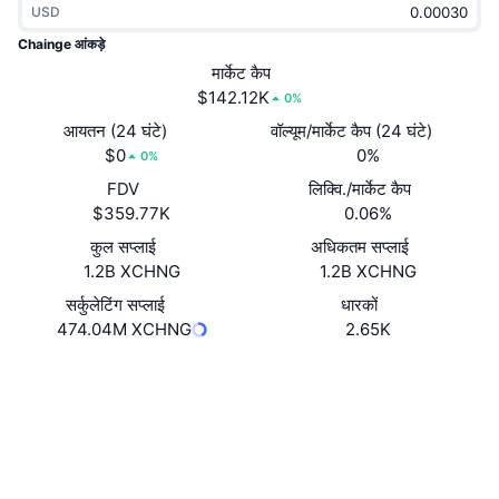
USD
ट्रेंडिंग
क्रिप्टो ETF
लर्न
CMC MCP
Chainge आंकड़े
नया
मार्केट कैप
बिटकॉइन ETFs
x402
न्यूज़
$142.12K
0%
क्रिप्टो
एथेरियम ETFs
आयतन (24 घंटे)
वॉल्यूम/मार्केट कैप (24 घंटे)
Academy
$0
0%
0%
राजनीति
FDV
लिक्वि./मार्केट कैप
तकनीकी विश्लेषण
रिसर्च
$359.77K
0.06%
स्पोर्ट्स
कुल सप्लाई
अधिकतम सप्लाई
आरएसआई
वीडियो
1.2B XCHNG
1.2B XCHNG
वित्त
MACD
सर्कुलेटिंग सप्लाई
धारकों
शब्दकोष
474.04M XCHNG
2.65K
टेक
वेबसाइट
Website
Whitepaper
डेरिवेटिव्स
कैम्पेन
Socials
NFT
ओवरव्यू
एयरड्रॉप
0xb712...b49026
कॉन्ट्रैक्ट्स
कुल NFT आँकड़े
लिक्विडेशन
3.4
डायमंड रिवॉर्ड
रेटिंग (CertiK)