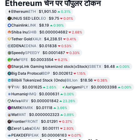
Ethereum चेन पर पॉपुलर टोकन
Ethereum
ETH
$1,901.50
0.31%
UNUS SED LEO
LEO
$9.75
0.01%
Chainlink
LINK
$8.19
0.99%
Shiba Inu
SHIB
$0.000004682
2.68%
Tether Gold
XAUt
$4,238.51
0.41%
EDENA
EDENA
$0.01838
0.53%
Speedy
SPEEDY
$0.0001487
0.33%
Fefe
FEFE
$0.0003554
6.21%
SharpLink Gaming tokenized stock(xStock)
SBETX
$6.48
0.00%
Big Data Protocol
BDP
$0.002612
1.15%
Bilibili Tokenized Stock (Ondo)
BILIon
$18.56
0.38%
Ÿ
YAI
$0.001625
Aurigami
PLY
$0.00003398
2.65%
0.00%
Humaniq
HMQ
$0.000631
0.00%
Ariva
ARV
$0.000001842
23.26%
RMRK
RMRK
$0.01118
3.66%
Wat
WAT
$0.0000002323
0.89%
Frontier
FRONT
$0.01291
0.37%
Zero1 Labs
DEAI
$0.00111
2.93%
PEAKDEFI
PEAK
$0.00006163
0.07%