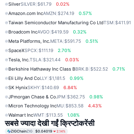
Silver
SILVER
$61.79
0.02%
Amazon.com Inc
AMZN
$274.19
0.57%
Taiwan Semiconductor Manufacturing Co Ltd
TSM
$411.91
Broadcom Inc
AVGO
$419.59
0.32%
Meta Platforms, Inc.
META
$591.75
0.51%
SpaceX
SPCX
$111.19
2.70%
Tesla, Inc.
TSLA
$321.44
0.03%
Berkshire Hathaway Inc Class B
BRK.B
$522.52
0.71%
Eli Lilly And Co
LLY
$1,181.5
0.99%
SK Hynix
SKHY
$140.69
6.84%
JPmorgan Chase & Co
JPM
$362.75
0.98%
Micron Technology Inc
MU
$853.58
4.43%
Walmart Inc
WMT
$113.55
1.08%
सबसे ज्यादा देखी गईं क्रिप्टोकरेंसी
ZIGChain
ZIG
$0.04019
2.14%