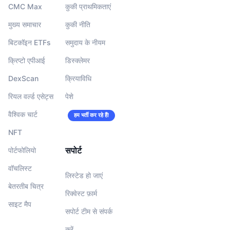
CMC Max
कुकी प्राथमिकताएं
मुख्य समाचार
कुकी नीति
बिटकॉइन ETFs
समुदाय के नीयम
क्रिप्टो एपीआई
डिस्क्लेमर
DexScan
क्रियाविधि
रियल वर्ल्ड एसेट्स
पेशे
वैश्विक चार्ट
हम भर्ती कर रहे हैं!
NFT
सपोर्ट
पोर्टफोलियो
वॉचलिस्‍ट
लिस्टेड हो जाएं
बेतरतीब चित्र
रिक्वेस्ट फ़ार्म
साइट मैप
सपोर्ट टीम से संपर्क
करें