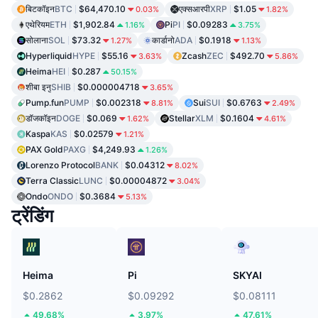
बिटकॉइन
BTC
$64,470.10
एक्सआरपी
XRP
$1.05
0.03%
1.82%
एथेरियम
ETH
$1,902.84
Pi
PI
$0.09283
1.16%
3.75%
सोलाना
SOL
$73.32
कार्डानो
ADA
$0.1918
1.27%
1.13%
Hyperliquid
HYPE
$55.16
Zcash
ZEC
$492.70
3.63%
5.86%
Heima
HEI
$0.287
50.15%
शीबा इनु
SHIB
$0.000004718
3.65%
Pump.fun
PUMP
$0.002318
Sui
SUI
$0.6763
8.81%
2.49%
डॉजकॉइन
DOGE
$0.069
Stellar
XLM
$0.1604
1.62%
4.61%
Kaspa
KAS
$0.02579
1.21%
PAX Gold
PAXG
$4,249.93
1.26%
Lorenzo Protocol
BANK
$0.04312
8.02%
Terra Classic
LUNC
$0.00004872
3.04%
Ondo
ONDO
$0.3684
5.13%
ट्रेंडिंग
Heima
Pi
SKYAI
$0.2862
$0.09292
$0.08111
49.68%
3.97%
47.61%