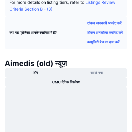
For more details on listing tiers, refer to
Listings Review
ट्रेंडिंग
क्रिप्टो ETF
Criteria Section B - (3).
लर्न
CMC MCP
नया
बिटकॉइन ETFs
टोकन जानकारी अपडेट करें
x402
न्यूज़
टोकन अनलॉक्स सबमिट करें
क्या यह प्रोजेक्ट आपके स्वामित्व में है?
क्रिप्टो
एथेरियम ETFs
Academy
कम्युनिटी बैज का दावा करें
राजनीति
तकनीकी विश्लेषण
रिसर्च
Aimedis (old) न्यूज़
स्पोर्ट्स
आरएसआई
वीडियो
टॉप
सबसे नया
वित्त
MACD
शब्दकोष
CMC दैनिक विश्लेषण
टेक
डेरिवेटिव्स
कैम्पेन
NFT
ओवरव्यू
एयरड्रॉप
कुल NFT आँकड़े
लिक्विडेशन
डायमंड रिवॉर्ड