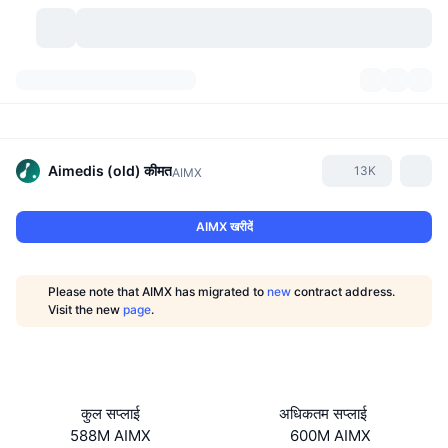
क्रिप्टोकरेंसी
डैशबोर्ड्स
क्रिप्टोकरेंसी
डेक्सस्कैन
मार्केट
रैंकिंग
Aimedis (old)
कीमत
13K
AIMX
सिग्नल्स
एक्सचेंज
श्रेणियां
New
मार्केट ओवरव्यू
AIMX खरीदें
ट्रेंडिंग
कम्युनिटी
ऐतिहासिक स्नैपशॉट
स्पॉट मार्केट
सेंट्रलाइज्ड एक्सचेंज
Please note that AIMX has migrated to
new
contract address.
नया
फ़ीड
API
टोकन अनलॉक्स
क्रिप्टोकरेंसी की संख्या
Visit the new
page
.
स्पॉट
लाभकर्ता
टॉपिक
यील्ड
प्रोडक्ट्स
बिटकॉइन ट्रेजरी
डेरिवेटिव्स
API
मीम एक्सप्लोरर
लाइव
रियल वर्ल्ड एसेट्स
बीएनबी ट्रेजरी
प्रोडक्ट्स
क्रिप्टो एपीआई
कुल सप्लाई
अधिकतम सप्लाई
डिसेंट्रलाइज्ड एक्सचेंज
588M AIMX
600M AIMX