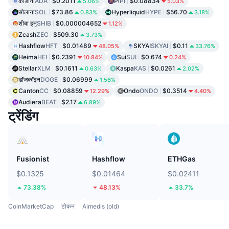
कार्डानो
ADA
$0.2011
Pi
PI
$0.08834
5.06%
5.03%
सोलाना
SOL
$73.86
Hyperliquid
HYPE
$56.70
0.83%
3.18%
शीबा इनु
SHIB
$0.000004652
1.12%
Zcash
ZEC
$509.30
3.73%
Hashflow
HFT
$0.01489
SKYAI
SKYAI
$0.11
48.05%
33.76%
Heima
HEI
$0.2391
Sui
SUI
$0.674
10.84%
0.24%
Stellar
XLM
$0.1611
Kaspa
KAS
$0.0261
0.63%
2.02%
डॉजकॉइन
DOGE
$0.06999
1.56%
Canton
CC
$0.08859
Ondo
ONDO
$0.3514
12.29%
4.40%
Audiera
BEAT
$2.17
6.89%
ट्रेंडिंग
Fusionist
Hashflow
ETHGas
$0.1325
$0.01464
$0.02411
73.38%
48.13%
33.7%
CoinMarketCap
टोकन
Aimedis (old)