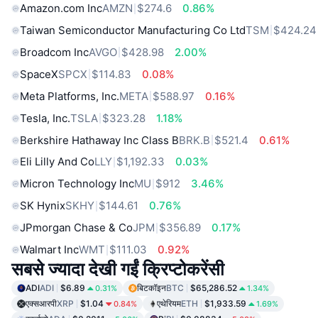
Amazon.com Inc
AMZN
$274.6
0.86%
Taiwan Semiconductor Manufacturing Co Ltd
TSM
$424.24
Broadcom Inc
AVGO
$428.98
2.00%
SpaceX
SPCX
$114.83
0.08%
Meta Platforms, Inc.
META
$588.97
0.16%
Tesla, Inc.
TSLA
$323.28
1.18%
Berkshire Hathaway Inc Class B
BRK.B
$521.4
0.61%
Eli Lilly And Co
LLY
$1,192.33
0.03%
Micron Technology Inc
MU
$912
3.46%
SK Hynix
SKHY
$144.61
0.76%
JPmorgan Chase & Co
JPM
$356.89
0.17%
Walmart Inc
WMT
$111.03
0.92%
सबसे ज्यादा देखी गईं क्रिप्टोकरेंसी
ADI
ADI
$6.89
बिटकॉइन
BTC
$65,286.52
0.31%
1.34%
एक्सआरपी
XRP
$1.04
एथेरियम
ETH
$1,933.59
0.84%
1.69%