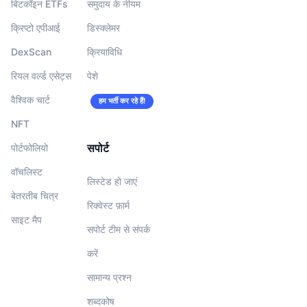
बिटकॉइन ETFs
समुदाय के नीयम
क्रिप्टो एपीआई
डिस्क्लेमर
DexScan
क्रियाविधि
रियल वर्ल्ड एसेट्स
पेशे
वैश्विक चार्ट
हम भर्ती कर रहे हैं!
NFT
सपोर्ट
पोर्टफोलियो
वॉचलिस्‍ट
लिस्टेड हो जाएं
बेतरतीब चित्र
रिक्वेस्ट फ़ार्म
साइट मैप
सपोर्ट टीम से संपर्क
करें
सामान्य प्रश्न
शब्दकोष