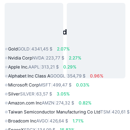
Activos del Mundo Real
Populares
Gold
GOLD
4341,45 $
2.07%
Nvidia Corp
NVDA
223,77 $
2.27%
Apple Inc.
AAPL
313,21 $
0.29%
Alphabet Inc Class A
GOOGL
354,79 $
0.96%
Microsoft Corp
MSFT
499,47 $
0.03%
Silver
SILVER
63,57 $
3.05%
Amazon.com Inc
AMZN
274,32 $
0.82%
Taiwan Semiconductor Manufacturing Co Ltd
TSM
420,61 $
Broadcom Inc
AVGO
426,64 $
1.71%
SpaceX
SPCX
134,09 $
15.83%