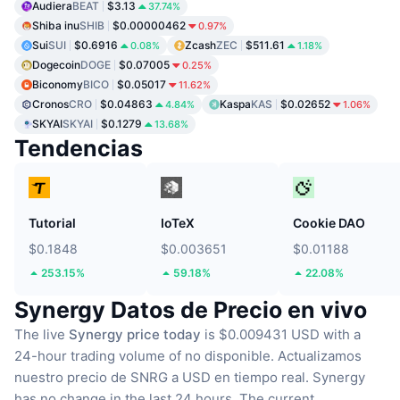
Audiera
BEAT
$3.13
37.74%
Shiba inu
SHIB
$0.00000462
0.97%
Sui
SUI
$0.6916
Zcash
ZEC
$511.61
0.08%
1.18%
Dogecoin
DOGE
$0.07005
0.25%
Biconomy
BICO
$0.05017
11.62%
Cronos
CRO
$0.04863
Kaspa
KAS
$0.02652
4.84%
1.06%
SKYAI
SKYAI
$0.1279
13.68%
Tendencias
Tutorial
IoTeX
Cookie DAO
$0.1848
$0.003651
$0.01188
253.15%
59.18%
22.08%
Synergy Datos de Precio en vivo
The live
Synergy price today
is $0.009431 USD with a
24-hour trading volume of no disponible.
Actualizamos
nuestro precio de SNRG a USD en tiempo real.
Synergy
has no change in the last 24 hours.
The current