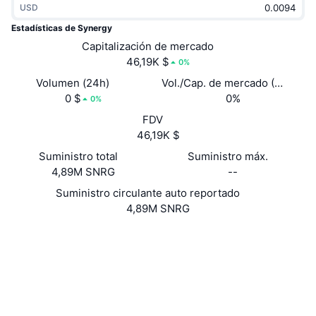
USD
Tendencias
ETF de criptomonedas
Aprender
CMC MCP
Estadísticas de Synergy
Nuevo
Capitalización de mercado
ETF de Bitcoin
x402
Noticias
46,19K $
0%
Cripto
ETF de Ethereum
Volumen (24h)
Vol./Cap. de mercado (24 h)
Academia
0 $
0%
0%
Política
FDV
Análisis técnico
Investigación
46,19K $
Deportes
Suministro total
Suministro máx.
RSI
Vídeos
4,89M SNRG
--
Finanzas
MACD
Suministro circulante auto reportado
Glosario
4,89M SNRG
Tecnología
Web
Website
Derivados
Campañas
Redes Sociales
NFT
2.9
Vista general
Calificación (CertiK)
Airdrops
Exploradores
chainz.cryptoid.info
Estadísticas generales de NFT
UCID
Liquidaciones
Recompensas de diamante
951