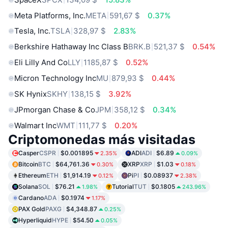
Meta Platforms, Inc.
META
591,67 $
0.37%
Tesla, Inc.
TSLA
328,97 $
2.83%
Berkshire Hathaway Inc Class B
BRK.B
521,37 $
0.54%
Eli Lilly And Co
LLY
1185,87 $
0.52%
Micron Technology Inc
MU
879,93 $
0.44%
SK Hynix
SKHY
138,15 $
3.92%
JPmorgan Chase & Co
JPM
358,12 $
0.34%
Walmart Inc
WMT
111,77 $
0.20%
Criptomonedas más visitadas
Casper
CSPR
$0.001895
ADI
ADI
$6.89
2.35%
0.09%
Bitcoin
BTC
$64,761.36
XRP
XRP
$1.03
0.30%
0.18%
Ethereum
ETH
$1,914.19
Pi
PI
$0.08937
0.12%
2.38%
Solana
SOL
$76.21
Tutorial
TUT
$0.1805
1.98%
243.96%
Cardano
ADA
$0.1974
1.17%
PAX Gold
PAXG
$4,348.87
0.25%
Hyperliquid
HYPE
$54.50
0.05%