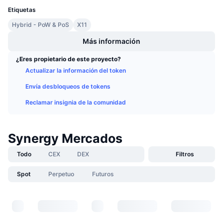
Próximas ventas
Etiquetas
Tasas de financiación
Aprende y Gana
Hybrid - PoW & PoS
X11
Más información
Calendarios
¿Eres propietario de este proyecto?
Calendario de ICO
Actualizar la información del token
Envía desbloqueos de tokens
Calendario de eventos
Reclamar insignia de la comunidad
Synergy Mercados
Todo
CEX
DEX
Filtros
Spot
Perpetuo
Futuros