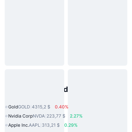
Activos del Mundo Real
Populares
Gold
GOLD
4315,2 $
0.40%
Nvidia Corp
NVDA
223,77 $
2.27%
Apple Inc.
AAPL
313,21 $
0.29%