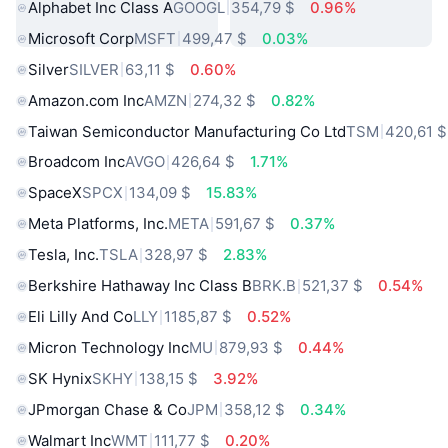
Alphabet Inc Class A
GOOGL
354,79 $
0.96%
Microsoft Corp
MSFT
499,47 $
0.03%
Silver
SILVER
63,11 $
0.60%
Amazon.com Inc
AMZN
274,32 $
0.82%
Taiwan Semiconductor Manufacturing Co Ltd
TSM
420,61 $
Broadcom Inc
AVGO
426,64 $
1.71%
SpaceX
SPCX
134,09 $
15.83%
Meta Platforms, Inc.
META
591,67 $
0.37%
Tesla, Inc.
TSLA
328,97 $
2.83%
Berkshire Hathaway Inc Class B
BRK.B
521,37 $
0.54%
Eli Lilly And Co
LLY
1185,87 $
0.52%
Micron Technology Inc
MU
879,93 $
0.44%
SK Hynix
SKHY
138,15 $
3.92%
JPmorgan Chase & Co
JPM
358,12 $
0.34%
Walmart Inc
WMT
111,77 $
0.20%