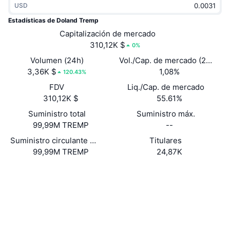
USD
Tendencias
ETF de criptomonedas
Aprender
CMC MCP
Estadísticas de Doland Tremp
Nuevo
Capitalización de mercado
ETF de Bitcoin
x402
Noticias
310,12K $
0%
Cripto
ETF de Ethereum
Volumen (24h)
Vol./Cap. de mercado (24 h)
Academia
3,36K $
1,08%
120.43%
Política
FDV
Liq./Cap. de mercado
Análisis técnico
Investigación
310,12K $
55.61%
Deportes
Suministro total
Suministro máx.
RSI
Vídeos
99,99M TREMP
--
Finanzas
MACD
Suministro circulante auto reportado
Titulares
Glosario
99,99M TREMP
24,87K
Tecnología
Web
Website
Derivados
Campañas
Redes Sociales
NFT
Vista general
Contratos
FU1q8v...f8TKQv
Airdrops
Exploradores
solscan.io
Estadísticas generales de NFT
Liquidaciones
Recompensas de diamante
Carteras