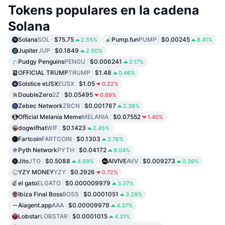
Tokens populares en la cadena
Solana
Solana
SOL
$75.75
Pump.fun
PUMP
$0.00245
2.55%
8.41%
Jupiter
JUP
$0.1849
2.50%
Pudgy Penguins
PENGU
$0.006241
2.17%
OFFICIAL TRUMP
TRUMP
$1.48
0.46%
Solstice eUSX
EUSX
$1.05
0.22%
DoubleZero
2Z
$0.05495
0.69%
Zebec Network
ZBCN
$0.001767
2.38%
Official Melania Meme
MELANIA
$0.07552
1.40%
dogwifhat
WIF
$0.1423
2.45%
Fartcoin
FARTCOIN
$0.1303
2.76%
Pyth Network
PYTH
$0.04172
9.04%
Jito
JTO
$0.5088
AIVIVE
AVV
$0.009273
4.59%
0.39%
YZY MONEY
YZY
$0.2926
0.72%
el gato
ELGATO
$0.000009979
3.37%
Ibiza Final Boss
BOSS
$0.0001051
3.28%
Aiagent.app
AAA
$0.00009979
4.37%
Lobstar
LOBSTAR
$0.0001015
4.31%