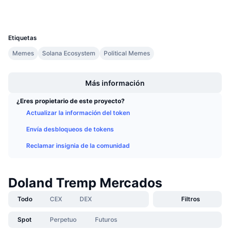
Próximas ventas
Tasas de financiación
Aprende y Gana
UCID
29717
Etiquetas
Calendarios
Memes
Solana Ecosystem
Political Memes
Boost
Calendario de ICO
Más información
Calendario de eventos
¿Eres propietario de este proyecto?
Actualizar la información del token
Envía desbloqueos de tokens
Reclamar insignia de la comunidad
Doland Tremp Mercados
Todo
CEX
DEX
Filtros
Spot
Perpetuo
Futuros