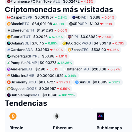
Fluminense FC Fan Token
FLU
$0.02472
4.35%
Criptomonedas más visitadas
Casper
CSPR
$0.001957
ADI
ADI
$6.88
2.84%
0.04%
Bitcoin
BTC
$64,901.08
XRP
XRP
$1.03
0.11%
0.61%
Ethereum
ETH
$1,912.93
0.06%
Tutorial
TUT
$0.2026
Pi
PI
$0.08982
57.06%
2.64%
Solana
SOL
$76.45
PAX Gold
PAXG
$4,309.18
0.89%
0.70%
Cardano
ADA
$0.1953
Zcash
ZEC
$508.90
2.00%
0.16%
Hyperliquid
HYPE
$53.98
1.91%
Pump.fun
PUMP
$0.00273
12.36%
Audiera
BEAT
$2.90
Bittensor
TAO
$203.38
5.61%
0.87%
Shiba inu
SHIB
$0.000004629
0.14%
Biconomy
BICO
$0.04727
Sui
SUI
$0.6889
31.26%
0.12%
Dogecoin
DOGE
$0.06957
0.59%
Bubblemaps
BMT
$0.0346
160.22%
Tendencias
Bitcoin
Ethereum
Bubblemaps