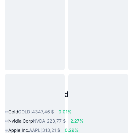
Activos del Mundo Real
Populares
Gold
GOLD
4347,46 $
0.01%
Nvidia Corp
NVDA
223,77 $
2.27%
Apple Inc.
AAPL
313,21 $
0.29%