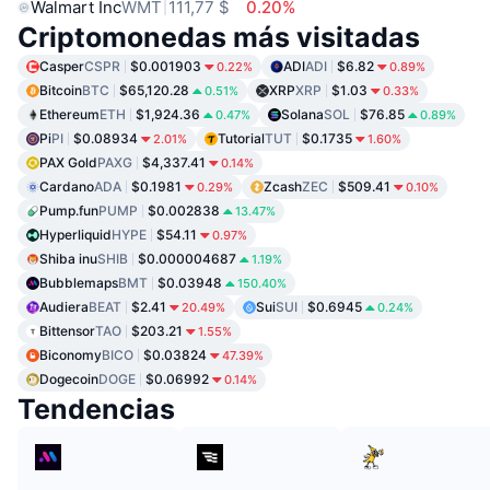
Walmart Inc
WMT
111,77 $
0.20%
Criptomonedas más visitadas
Casper
CSPR
$0.001903
ADI
ADI
$6.82
0.22%
0.89%
Bitcoin
BTC
$65,120.28
XRP
XRP
$1.03
0.51%
0.33%
Ethereum
ETH
$1,924.36
Solana
SOL
$76.85
0.47%
0.89%
Pi
PI
$0.08934
Tutorial
TUT
$0.1735
2.01%
1.60%
PAX Gold
PAXG
$4,337.41
0.14%
Cardano
ADA
$0.1981
Zcash
ZEC
$509.41
0.29%
0.10%
Pump.fun
PUMP
$0.002838
13.47%
Hyperliquid
HYPE
$54.11
0.97%
Shiba inu
SHIB
$0.000004687
1.19%
Bubblemaps
BMT
$0.03948
150.40%
Audiera
BEAT
$2.41
Sui
SUI
$0.6945
20.49%
0.24%
Bittensor
TAO
$203.21
1.55%
Biconomy
BICO
$0.03824
47.39%
Dogecoin
DOGE
$0.06992
0.14%
Tendencias