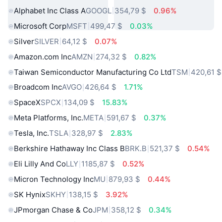
Alphabet Inc Class A
GOOGL
354,79 $
0.96%
Microsoft Corp
MSFT
499,47 $
0.03%
Silver
SILVER
64,12 $
0.07%
Amazon.com Inc
AMZN
274,32 $
0.82%
Taiwan Semiconductor Manufacturing Co Ltd
TSM
420,61 $
Broadcom Inc
AVGO
426,64 $
1.71%
SpaceX
SPCX
134,09 $
15.83%
Meta Platforms, Inc.
META
591,67 $
0.37%
Tesla, Inc.
TSLA
328,97 $
2.83%
Berkshire Hathaway Inc Class B
BRK.B
521,37 $
0.54%
Eli Lilly And Co
LLY
1185,87 $
0.52%
Micron Technology Inc
MU
879,93 $
0.44%
SK Hynix
SKHY
138,15 $
3.92%
JPmorgan Chase & Co
JPM
358,12 $
0.34%