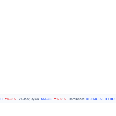
2T
0.35%
24ωρος Όγκος
:
$51.36B
12.01%
Dominance
:
BTC
:
58.8%
ETH
:
10.