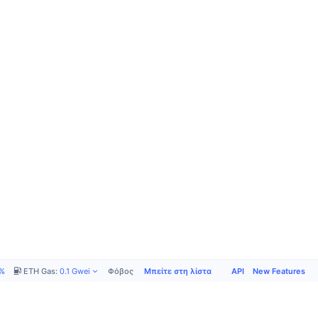
Μπείτε στη λίστα
API
New Features
5%
ETH Gas
:
0.1
Gwei
Φόβος και Απληστία
:
38
/
100