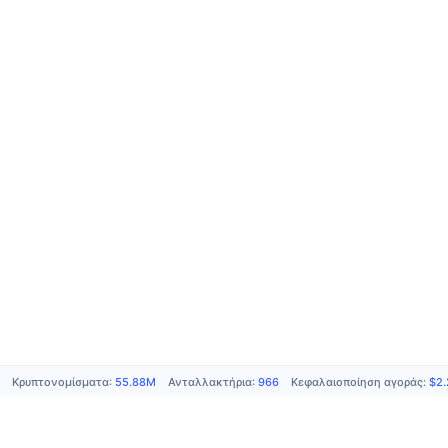
Κρυπτονομίσματα
:
55.88M
Ανταλλακτήρια
:
966
Κεφαλαιοποίηση αγοράς
:
$2.