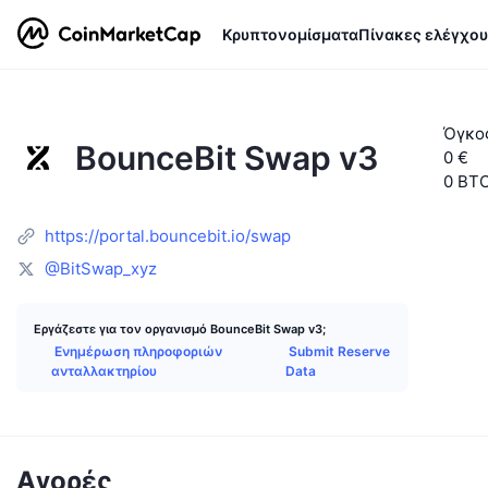
Κρυπτονομίσματα
Πίνακες ελέγχου
Όγκο
BounceBit Swap v3
0 €
0 BT
https://portal.bouncebit.io/swap
@BitSwap_xyz
Εργάζεστε για τον οργανισμό BounceBit Swap v3;
Ενημέρωση πληροφοριών
Submit Reserve
ανταλλακτηρίου
Data
Αγορές