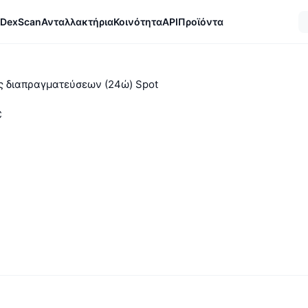
DexScan
Ανταλλακτήρια
Κοινότητα
API
Προϊόντα
ς διαπραγματεύσεων (24ώ) Spot
C