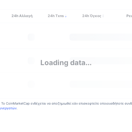
24h
Αλλαγή
24h Txns
24h Όγκος
Ρε
Loading data...
. Το CoinMarketCap ενδέχεται να αποζημιωθεί εάν επισκεφτείτε οποιουσδήποτε συνδ
Συνεργατών
.