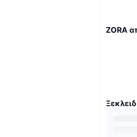
ZORA α
Ξεκλει