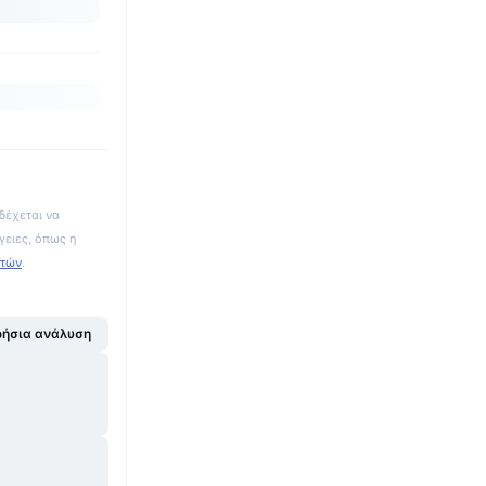
δέχεται να
γειες, όπως η
ατών
.
ήσια ανάλυση