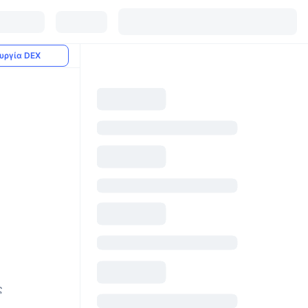
υργία DEX
ς