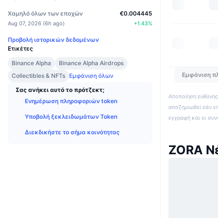
Χαμηλό όλων των εποχών
€0.004445
Aug 07, 2026
(
6h ago
)
+
1.43
%
Προβολή ιστορικών δεδομένων
Ετικέτες
Binance Alpha
Binance Alpha Airdrops
Εμφάνιση π
Collectibles & NFTs
Εμφάνιση όλων
Σας ανήκει αυτό το πρότζεκτ;
Αποποίηση ευθύνης:
Ενημέρωση πληροφοριών token
αποζημιωθεί εάν ε
Υποβολή ξεκλειδωμάτων Token
εγγραφή και οι συ
Διεκδικήστε το σήμα κοινότητας
ZORA Ν