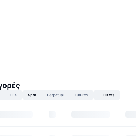
γορές
DEX
Spot
Perpetual
Futures
Filters