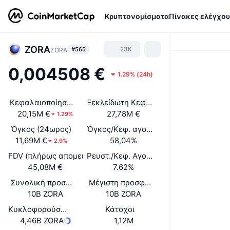
Κρυπτονομίσματα
Πίνακες ελέγχου
ZORA
23K
#565
ZORA
0,004508 €
1.29%
(
24h
)
Κεφαλαιοποίηση αγοράς
Ξεκλείδωτη Κεφαλαιοποίηση Αγοράς
20,15M €
27,78M €
1.29%
Όγκος (24ωρος)
Όγκος/Κεφ. αγοράς (24ώ)
11,69M €
58,04%
2.9%
FDV (πλήρως απομειωμένη αξία)
Ρευστ./Κεφ. Αγοράς
45,08M €
7.62%
Συνολική προσφορά
Μέγιστη προσφορά
10B ZORA
10B ZORA
Κυκλοφορούσα Προσφορά
Κάτοχοι
4,46B ZORA
1,12M