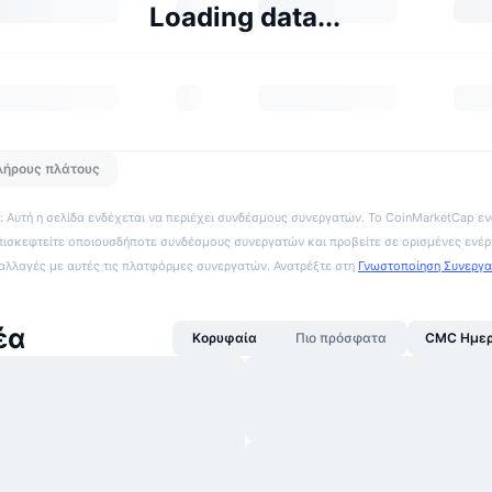
Loading data...
λήρους πλάτους
 Αυτή η σελίδα ενδέχεται να περιέχει συνδέσμους συνεργατών. Το CoinMarketCap εν
πισκεφτείτε οποιουσδήποτε συνδέσμους συνεργατών και προβείτε σε ορισμένες ενέρ
ναλλαγές με αυτές τις πλατφόρμες συνεργατών. Ανατρέξτε στη
Γνωστοποίηση Συνεργ
έα
Κορυφαία
Πιο πρόσφατα
CMC Ημερ