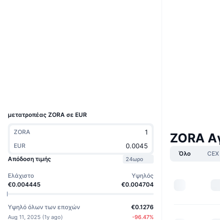
Boost
Ιστότοπος
Website
Whitepaper
Κοινωνικά
Συμβόλαια
0x1111...0afc69
4.2
Αξιολόγηση (CertiK)
Explorers
basescan.org
Wallets
UCID
35931
μετατροπέας ZORA σε EUR
ZORA
ZORA Α
EUR
Όλο
CEX
Απόδοση τιμής
24ωρο
Ελάχιστο
Υψηλός
€0.004445
€0.004704
Υψηλό όλων των εποχών
€0.1276
Aug 11, 2025
(
1y ago
)
-96.47
%