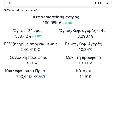
EUR
Δημοφιλή
Crypto ETFs
Εκμάθηση
CMC MCP
XCarnival στατιστικά
Νέο
Κεφαλαιοποίηση αγοράς
Διαπραγματεύσιμα Αμοιβαία Κεφάλαια Μπιτκόιν
x402
Νέα
190,08K €
0.69%
Κρυπτο
Διαπραγματεύσιμα Αμοιβαία Κεφάλαια Εθέριουμ
Όγκος (24ωρος)
Όγκος/Κεφ. αγοράς (24ώ)
Academy
558,42 €
0,2937%
1.91%
Πολιτική
FDV (πλήρως απομειωμένη αξία)
Ρευστ./Κεφ. Αγοράς
Τεχνική ανάλυση
Έρευνα
240,41K €
10.24%
Αθλητισμός
Συνολική προσφορά
Μέγιστη προσφορά
RSI
Βίντεο
1B XCV
1B XCV
Οικονομικά
MACD
Κυκλοφορούσα Προσφορά
Κάτοχοι
Γλωσσάριο
790,64M XCV
14,91K
Τεχνολογία
Ιστότοπος
Website
Παράγωγα
Καμπάνιες
NFT
Κοινωνικά
Επισκόπηση
Airdrop
Συνολικά στατιστικά NFT
0x493C...D03CAc
Συμβόλαια
Εκκαθαρίσεις
Ανταμοιβές Diamonds