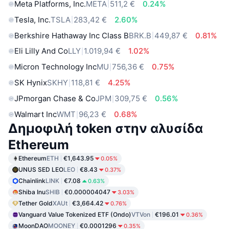
Meta Platforms, Inc.
META
511,2 €
0.24%
Tesla, Inc.
TSLA
283,42 €
2.60%
Berkshire Hathaway Inc Class B
BRK.B
449,87 €
0.81%
Eli Lilly And Co
LLY
1.019,94 €
1.02%
Micron Technology Inc
MU
756,36 €
0.75%
SK Hynix
SKHY
118,81 €
4.25%
JPmorgan Chase & Co
JPM
309,75 €
0.56%
Walmart Inc
WMT
96,23 €
0.68%
Δημοφιλή token στην αλυσίδα
Ethereum
Ethereum
ETH
€1,643.95
0.05%
UNUS SED LEO
LEO
€8.43
0.37%
Chainlink
LINK
€7.08
0.63%
Shiba Inu
SHIB
€0.000004047
3.03%
Tether Gold
XAUt
€3,664.42
0.76%
Vanguard Value Tokenized ETF (Ondo)
VTVon
€196.01
0.36%
MoonDAO
MOONEY
€0.0001296
0.35%