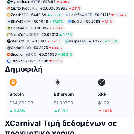
Hyperliquid
HYPE
€46.69
3.95%
Σίμπα Ινου
SHIB
€0.000003963
2.11%
Zcash
ZEC
€440.69
Hashflow
HFT
€0.01215
2.63%
58.74%
SKYAI
SKYAI
€0.1048
Sui
SUI
€0.5788
37.87%
1.11%
Canton
CC
€0.08032
2.84%
Ντοτζκόιν
DOGE
€0.06013
0.97%
Stellar
XLM
€0.1387
Kaspa
KAS
€0.0226
0.92%
1.63%
Ondo
ONDO
€0.2975
6.65%
Biconomy
BICO
€0.04633
38.81%
Τσέινλινκ
LINK
€7.06
1.23%
Δημοφιλή
Bitcoin
Ethereum
XRP
$64,662.93
$1,907.99
$1.02
0.46%
0.19%
1.82%
XCarnival Τιμή δεδομένων σε
πραγματικό χρόνο