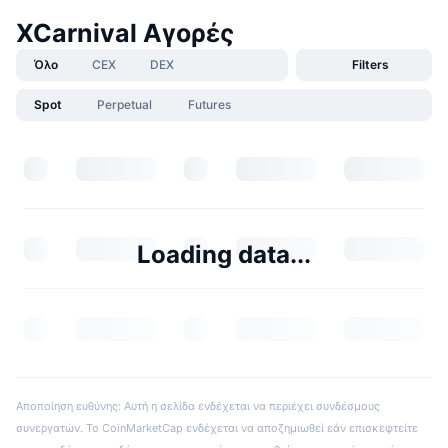
XCarnival Αγορές
Όλο
CEX
DEX
Filters
Spot
Perpetual
Futures
Loading data...
Αποποίηση ευθύνης: Αυτή η σελίδα ενδέχεται να περιέχει συνδέσμους
συνεργατών. Το CoinMarketCap ενδέχεται να αποζημιωθεί εάν επισκεφτείτε