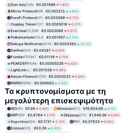
Don-key
DON
€0.001996
1.83%
Mirror Protocol
MIR
€0.002313
0.65%
PureFi Protocol
UFI
€0.003098
0.72%
Cosplay Token
COT
€0.0005016
0.27%
Everclear
CLEAR
€0.0002086
0.57%
Polkamarkets
POLK
€0.001957
2.15%
Sekuya Multiverse
SKYA
€0.0003492
32.17%
DeHive
DHV
€0.04387
4.26%
Frontier
FRONT
€0.01116
0.73%
PEAKDEFI
PEAK
€0.00005328
0.42%
LightLink
LL
€0.001029
0.06%
Kaizen Finance
KZEN
€0.0002033
0.64%
RMRK
RMRK
€0.009662
3.29%
Τα κρυπτονομίσματα με τη
μεγαλύτερη επισκεψιμότητα
ADI
ADI
€5.95
Μπιτκόιν
BTC
€55,904.66
0.45%
0.11%
XRP
XRP
€0.8784
Εθέριουμ
ETH
€1,649.56
2.17%
0.16%
Καρντάνο
ADA
€0.1731
Pi
PI
€0.07633
2.73%
0.93%
Σολάνα
SOL
€63.36
0.40%