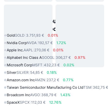
Δημοφιλή περιουσιακά στοιχεία
πραγματικού κόσμου
Gold
GOLD
3.751,93 €
0.01%
Nvidia Corp
NVDA
192,57 €
1.72%
Apple Inc.
AAPL
270,06 €
0.01%
Alphabet Inc Class A
GOOGL
306,27 €
0.97%
Microsoft Corp
MSFT
432,23 €
0.02%
Silver
SILVER
54,85 €
0.18%
Amazon.com Inc
AMZN
237,2 €
0.77%
Taiwan Semiconductor Manufacturing Co Ltd
TSM
362,75 
Broadcom Inc
AVGO
368,79 €
1.43%
SpaceX
SPCX
112,03 €
12.76%