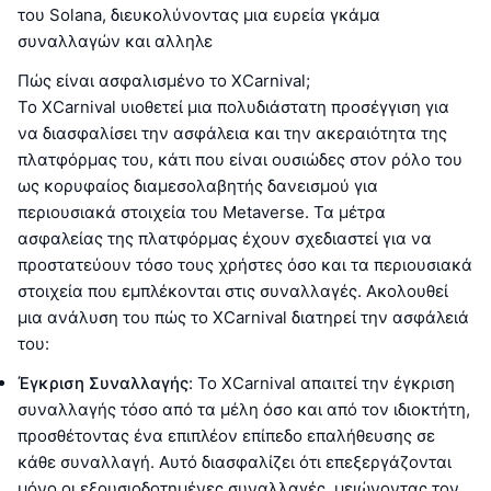
του Solana, διευκολύνοντας μια ευρεία γκάμα
συναλλαγών και αλληλε
Πώς είναι ασφαλισμένο το XCarnival;
Το XCarnival υιοθετεί μια πολυδιάστατη προσέγγιση για
να διασφαλίσει την ασφάλεια και την ακεραιότητα της
πλατφόρμας του, κάτι που είναι ουσιώδες στον ρόλο του
ως κορυφαίος διαμεσολαβητής δανεισμού για
περιουσιακά στοιχεία του Metaverse. Τα μέτρα
ασφαλείας της πλατφόρμας έχουν σχεδιαστεί για να
προστατεύουν τόσο τους χρήστες όσο και τα περιουσιακά
στοιχεία που εμπλέκονται στις συναλλαγές. Ακολουθεί
μια ανάλυση του πώς το XCarnival διατηρεί την ασφάλειά
του:
Έγκριση Συναλλαγής
: Το XCarnival απαιτεί την έγκριση
συναλλαγής τόσο από τα μέλη όσο και από τον ιδιοκτήτη,
προσθέτοντας ένα επιπλέον επίπεδο επαλήθευσης σε
κάθε συναλλαγή. Αυτό διασφαλίζει ότι επεξεργάζονται
μόνο οι εξουσιοδοτημένες συναλλαγές, μειώνοντας τον