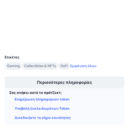
4.2
Προσεχείς πωλήσεις
Αξιολόγηση (CertiK)
Επιτόκια χρηματοδότησης
Μάθετε και Κερδίστε
Audits
etherscan.io
Ημερολόγια
Explorers
Wallets
Ημερολόγιο ICO
UCID
10622
Ημερολόγιο Εκδηλώσεων
Ετικέτες
Gaming
Collectibles & NFTs
DeFi
Εμφάνιση όλων
Boost
Περισσότερες πληροφορίες
Σας ανήκει αυτό το πρότζεκτ;
Ενημέρωση πληροφοριών token
Υποβολή ξεκλειδωμάτων Token
Διεκδικήστε το σήμα κοινότητας