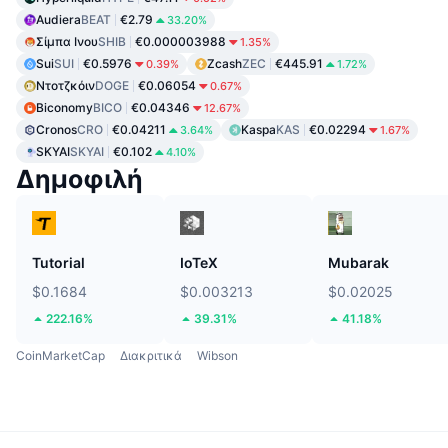
Audiera
BEAT
€2.79
33.20%
Σίμπα Ινου
SHIB
€0.000003988
1.35%
Sui
SUI
€0.5976
Zcash
ZEC
€445.91
0.39%
1.72%
Ντοτζκόιν
DOGE
€0.06054
0.67%
Biconomy
BICO
€0.04346
12.67%
Cronos
CRO
€0.04211
Kaspa
KAS
€0.02294
3.64%
1.67%
SKYAI
SKYAI
€0.102
4.10%
Δημοφιλή
Tutorial
IoTeX
Mubarak
$0.1684
$0.003213
$0.02025
222.16%
39.31%
41.18%
CoinMarketCap
Διακριτικά
Wibson