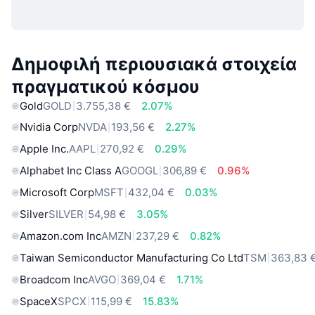
Δημοφιλή περιουσιακά στοιχεία
πραγματικού κόσμου
Gold
GOLD
3.755,38 €
2.07%
Nvidia Corp
NVDA
193,56 €
2.27%
Apple Inc.
AAPL
270,92 €
0.29%
Alphabet Inc Class A
GOOGL
306,89 €
0.96%
Microsoft Corp
MSFT
432,04 €
0.03%
Silver
SILVER
54,98 €
3.05%
Amazon.com Inc
AMZN
237,29 €
0.82%
Taiwan Semiconductor Manufacturing Co Ltd
TSM
363,83 
Broadcom Inc
AVGO
369,04 €
1.71%
SpaceX
SPCX
115,99 €
15.83%