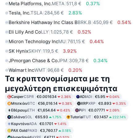
Meta Platforms, Inc.
META
511,8 €
0.37%
Tesla, Inc.
TSLA
284,56 €
2.83%
Berkshire Hathaway Inc Class B
BRK.B
450,99 €
0.54%
Eli Lilly And Co
LLY
1.025,78 €
0.52%
Micron Technology Inc
MU
761,15 €
0.44%
SK Hynix
SKHY
119,5 €
3.92%
JPmorgan Chase & Co
JPM
309,78 €
0.34%
Walmart Inc
WMT
96,68 €
0.20%
Τα κρυπτονομίσματα με τη
μεγαλύτερη επισκεψιμότητα
Casper
CSPR
€0.001634
ADI
ADI
€5.95
2.36%
0.04%
Μπιτκόιν
BTC
€56,016.14
XRP
XRP
€0.893
0.38%
0.35%
Εθέριουμ
ETH
€1,654.64
Pi
PI
€0.07771
0.43%
2.09%
Σολάνα
SOL
€65.93
Tutorial
TUT
€0.1457
1.75%
222.14%
Καρντάνο
ADA
€0.1701
1.41%
PAX Gold
PAXG
€3,760.17
0.18%
Hyperliquid
HYPE
€47.11
0.52%