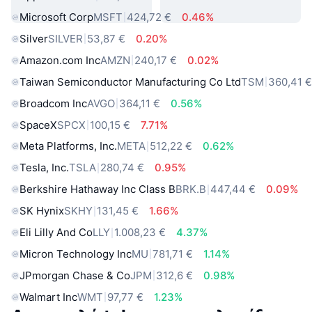
Microsoft Corp
MSFT
424,72 €
0.46%
Silver
SILVER
53,87 €
0.20%
Amazon.com Inc
AMZN
240,17 €
0.02%
Taiwan Semiconductor Manufacturing Co Ltd
TSM
360,41 
Broadcom Inc
AVGO
364,11 €
0.56%
SpaceX
SPCX
100,15 €
7.71%
Meta Platforms, Inc.
META
512,22 €
0.62%
Tesla, Inc.
TSLA
280,74 €
0.95%
Berkshire Hathaway Inc Class B
BRK.B
447,44 €
0.09%
SK Hynix
SKHY
131,45 €
1.66%
Eli Lilly And Co
LLY
1.008,23 €
4.37%
Micron Technology Inc
MU
781,71 €
1.14%
JPmorgan Chase & Co
JPM
312,6 €
0.98%
Walmart Inc
WMT
97,77 €
1.23%