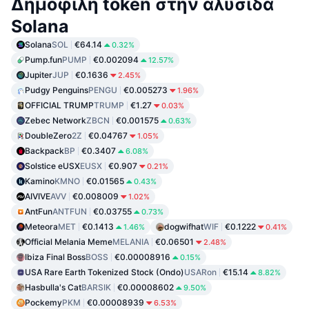
Δημοφιλή token στην αλυσίδα
Solana
Solana
SOL
€64.14
0.32%
Pump.fun
PUMP
€0.002094
12.57%
Jupiter
JUP
€0.1636
2.45%
Pudgy Penguins
PENGU
€0.005273
1.96%
OFFICIAL TRUMP
TRUMP
€1.27
0.03%
Zebec Network
ZBCN
€0.001575
0.63%
DoubleZero
2Z
€0.04767
1.05%
Backpack
BP
€0.3407
6.08%
Solstice eUSX
EUSX
€0.907
0.21%
Kamino
KMNO
€0.01565
0.43%
AIVIVE
AVV
€0.008009
1.02%
AntFun
ANTFUN
€0.03755
0.73%
Meteora
MET
€0.1413
dogwifhat
WIF
€0.1222
1.46%
0.41%
Official Melania Meme
MELANIA
€0.06501
2.48%
Ibiza Final Boss
BOSS
€0.00008916
0.15%
USA Rare Earth Tokenized Stock (Ondo)
USARon
€15.14
8.82%
Hasbulla's Cat
BARSIK
€0.00008602
9.50%
Pockemy
PKM
€0.00008939
6.53%