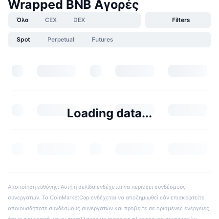
Wrapped BNB Αγορές
Όλο
CEX
DEX
Filters
Spot
Perpetual
Futures
Loading data...
Αποποίηση ευθύνης: Αυτή η σελίδα ενδέχεται να περιέχει συνδέσμους
συνεργατών. Το CoinMarketCap ενδέχεται να αποζημιωθεί εάν επισκεφτείτε
οποιουσδήποτε συνδέσμους συνεργατών και προβείτε σε ορισμένες ενέργειες,