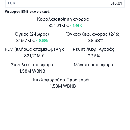
EUR
Δημοφιλή
Crypto ETFs
Εκμάθηση
CMC MCP
Wrapped BNB στατιστικά
Νέο
Κεφαλαιοποίηση αγοράς
Διαπραγματεύσιμα Αμοιβαία Κεφάλαια Μπιτκόιν
x402
Νέα
821,21M €
1.46%
Κρυπτο
Διαπραγματεύσιμα Αμοιβαία Κεφάλαια Εθέριουμ
Όγκος (24ωρος)
Όγκος/Κεφ. αγοράς (24ώ)
Academy
319,7M €
38,93%
9.69%
Πολιτική
FDV (πλήρως απομειωμένη αξία)
Ρευστ./Κεφ. Αγοράς
Τεχνική ανάλυση
Έρευνα
821,21M €
7.36%
Αθλητισμός
Συνολική προσφορά
Μέγιστη προσφορά
RSI
Βίντεο
1,58M WBNB
--
Οικονομικά
MACD
Κυκλοφορούσα Προσφορά
Γλωσσάριο
1,58M WBNB
Τεχνολογία
Ιστότοπος
Website
Παράγωγα
Καμπάνιες
Κοινωνικά
NFT
Επισκόπηση
Airdrop
0x418D...9c7605
Συμβόλαια
Συνολικά στατιστικά NFT
Εκκαθαρίσεις
Ανταμοιβές Diamonds
3.1
Αξιολόγηση (CertiK)