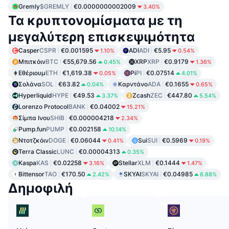
Gremly
$GREMLY
€0.0000000002009
3.40%
Τα κρυπτονομίσματα με τη
μεγαλύτερη επισκεψιμότητα
Casper
CSPR
€0.001595
ADI
ADI
€5.95
1.10%
0.54%
Μπιτκόιν
BTC
€55,679.56
XRP
XRP
€0.9179
0.45%
1.36%
Εθέριουμ
ETH
€1,619.38
Pi
PI
€0.07514
0.05%
4.01%
Σολάνα
SOL
€63.82
Καρντάνο
ADA
€0.1655
0.04%
0.65%
Hyperliquid
HYPE
€49.53
Zcash
ZEC
€447.80
3.37%
5.54%
Lorenzo Protocol
BANK
€0.04002
15.21%
Σίμπα Ινου
SHIB
€0.000004218
2.34%
Pump.fun
PUMP
€0.002158
10.14%
Ντοτζκόιν
DOGE
€0.06044
Sui
SUI
€0.5969
0.41%
0.19%
Terra Classic
LUNC
€0.00004313
0.35%
Kaspa
KAS
€0.02258
Stellar
XLM
€0.1444
3.16%
1.47%
Bittensor
TAO
€170.50
SKYAI
SKYAI
€0.04985
2.42%
6.88%
Δημοφιλή