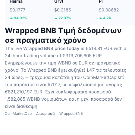
Heima
Grvt
Pi
$0.1777
$0.3185
$0.08682
94.92%
22.07%
4.2%
Wrapped BNB Τιμή δεδομένων
σε πραγματικό χρόνο
The live
Wrapped BNB price today
is €518.81 EUR with a
24-hour trading volume of €319,706,605 EUR.
Ενημερώνουμε την τιμή WBNB σε EUR σε πραγματικό
χρόνο.
Το Wrapped BNB έχει αυξηθεί 1.47 τις τελευταίες
24 ώρες.
Η τρέχουσα κατάταξη του CoinMarketCap επί
του παρόντος είναι #7917, με κεφαλαιοποίηση αγοράς
€821,210,197 EUR.
Έχει κυκλοφοριακή προσφορά
1,582,885 WBNB νομισμάτων
και η μέγ. προσφορά δεν
είναι διαθέσιμη.
CoinMarketCap
Διακριτικά
Wrapped BNB