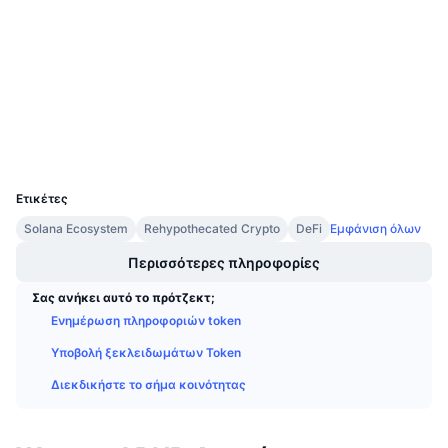
Audits
Προσεχείς πωλήσεις
Επιτόκια χρηματοδότησης
Μάθετε και Κερδίστε
bscscan.com
Explorers
Ημερολόγια
Wallets
Ημερολόγιο ICO
UCID
7192
Ημερολόγιο Εκδηλώσεων
Ετικέτες
Solana Ecosystem
Rehypothecated Crypto
DeFi
Εμφάνιση όλων
Περισσότερες πληροφορίες
Σας ανήκει αυτό το πρότζεκτ;
Ενημέρωση πληροφοριών token
Υποβολή ξεκλειδωμάτων Token
Διεκδικήστε το σήμα κοινότητας