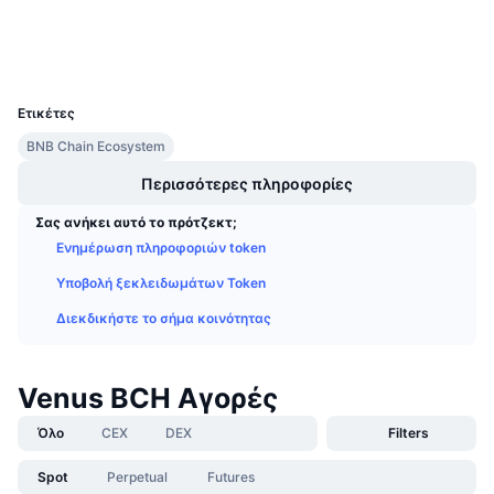
Explorers
Προσεχείς πωλήσεις
Επιτόκια χρηματοδότησης
Μάθετε και Κερδίστε
Wallets
UCID
7974
Ημερολόγια
Ετικέτες
BNB Chain Ecosystem
Ημερολόγιο ICO
Περισσότερες πληροφορίες
Ημερολόγιο Εκδηλώσεων
Σας ανήκει αυτό το πρότζεκτ;
Ενημέρωση πληροφοριών token
Υποβολή ξεκλειδωμάτων Token
Διεκδικήστε το σήμα κοινότητας
Venus BCH Αγορές
Όλο
CEX
DEX
Filters
Spot
Perpetual
Futures