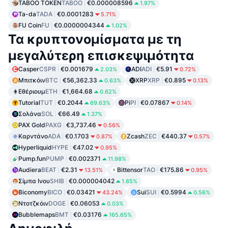
TABOO TOKEN
TABOO
€0.000008596
1.97%
Ta-da
TADA
€0.0001283
5.71%
FU Coin
FU
€0.0000004344
1.02%
Τα κρυπτονομίσματα με τη
μεγαλύτερη επισκεψιμότητα
Casper
CSPR
€0.001679
ADI
ADI
€5.91
2.03%
0.72%
Μπιτκόιν
BTC
€56,362.33
XRP
XRP
€0.895
0.63%
0.13%
Εθέριουμ
ETH
€1,664.68
0.62%
Tutorial
TUT
€0.2044
Pi
PI
€0.07867
69.63%
0.14%
Σολάνα
SOL
€66.49
1.37%
PAX Gold
PAXG
€3,737.46
0.56%
Καρντάνο
ADA
€0.1703
Zcash
ZEC
€440.37
0.87%
0.57%
Hyperliquid
HYPE
€47.02
0.95%
Pump.fun
PUMP
€0.002371
11.98%
Audiera
BEAT
€2.31
Bittensor
TAO
€175.86
13.51%
0.95%
Σίμπα Ινου
SHIB
€0.000004042
1.65%
Biconomy
BICO
€0.03421
Sui
SUI
€0.5994
43.24%
0.56%
Ντοτζκόιν
DOGE
€0.06053
0.03%
Bubblemaps
BMT
€0.03176
165.65%