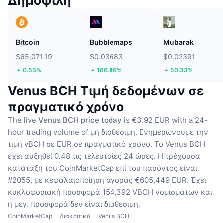
Δημοφιλή
Bitcoin
Bubblemaps
Mubarak
$65,071.19
$0.03683
$0.02391
0.53%
166.86%
50.33%
Venus BCH Τιμή δεδομένων σε
πραγματικό χρόνο
The live
Venus BCH price today
is €3.92 EUR with a 24-
hour trading volume of μη διαθέσιμη.
Ενημερώνουμε την
τιμή vBCH σε EUR σε πραγματικό χρόνο.
Το Venus BCH
έχει αυξηθεί 0.48 τις τελευταίες 24 ώρες.
Η τρέχουσα
κατάταξη του CoinMarketCap επί του παρόντος είναι
#2055, με κεφαλαιοποίηση αγοράς €605,449 EUR.
Έχει
κυκλοφοριακή προσφορά 154,392 VBCH νομισμάτων
και
η μέγ. προσφορά δεν είναι διαθέσιμη.
CoinMarketCap
Διακριτικά
Venus BCH