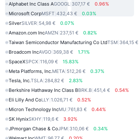
Alphabet Inc Class A
GOOGL
307,17 €
0.96%
Microsoft Corp
MSFT
432,43 €
0.03%
Silver
SILVER
54,98 €
0.07%
Amazon.com Inc
AMZN
237,51 €
0.82%
Taiwan Semiconductor Manufacturing Co Ltd
TSM
364,15 €
Broadcom Inc
AVGO
369,38 €
1.71%
SpaceX
SPCX
116,09 €
15.83%
Meta Platforms, Inc.
META
512,26 €
0.37%
Tesla, Inc.
TSLA
284,82 €
2.83%
Berkshire Hathaway Inc Class B
BRK.B
451,4 €
0.54%
Eli Lilly And Co
LLY
1.026,71 €
0.52%
Micron Technology Inc
MU
761,83 €
0.44%
SK Hynix
SKHY
119,6 €
3.92%
JPmorgan Chase & Co
JPM
310,06 €
0.34%
Walmart Inc
WMT
96,77 €
0.20%