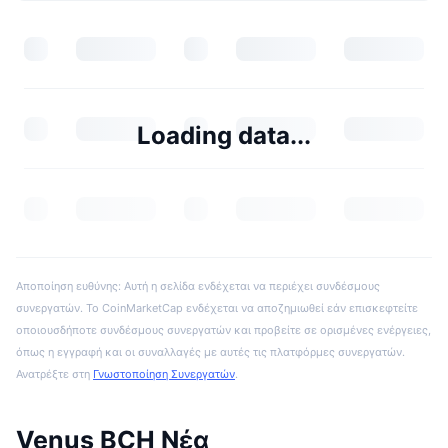
Loading data...
Αποποίηση ευθύνης: Αυτή η σελίδα ενδέχεται να περιέχει συνδέσμους
συνεργατών. Το CoinMarketCap ενδέχεται να αποζημιωθεί εάν επισκεφτείτε
οποιουσδήποτε συνδέσμους συνεργατών και προβείτε σε ορισμένες ενέργειες,
όπως η εγγραφή και οι συναλλαγές με αυτές τις πλατφόρμες συνεργατών.
Ανατρέξτε στη
Γνωστοποίηση Συνεργατών
.
Venus BCH Νέα