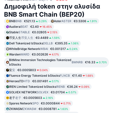
Δημοφιλή token στην αλυσίδα
BNB Smart Chain (BEP20)
BNB
BNB
€521.13
Aster
ASTER
€0.5306
0.29%
1.91%
Audiera
BEAT
€2.40
16.45%
Stable
STABLE
€0.02805
2.15%
币安人生
币安人生
€0.4489
1.59%
Dell Tokenized bStocks
DELLB
€395.35
1.06%
WhiteBridge Network
WBAI
€0.001317
0.24%
Warden
WARD
€0.002626
4.17%
BitMine Immersion Technologies Tokenized
BMNRB
€16.33
0.70%
bStocks
安
安
€0.0005803
0.04%
Fluence Energy Tokenized bStocks
FLNCB
€11.40
1.68%
HeroesTD
HTD
€0.001491
0.17%
IREN Limited Tokenized bStocks
IRENB
€36.24
0.09%
SOLVEX NETWORK
SOLVEX
€0.01704
0.57%
老子
老子
€0.0005603
2.16%
Spores Network
SPO
€0.0000844
0.71%
ZKWASM
ZKWASM
€0.0008781
1.63%