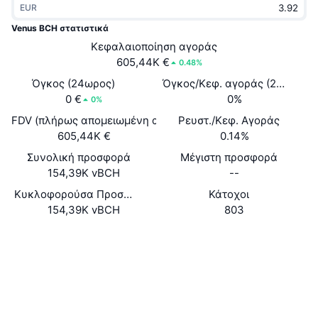
EUR
Δημοφιλή
Crypto ETFs
Εκμάθηση
CMC MCP
Venus BCH στατιστικά
Νέο
Κεφαλαιοποίηση αγοράς
Διαπραγματεύσιμα Αμοιβαία Κεφάλαια Μπιτκόιν
x402
Νέα
605,44K €
0.48%
Κρυπτο
Διαπραγματεύσιμα Αμοιβαία Κεφάλαια Εθέριουμ
Όγκος (24ωρος)
Όγκος/Κεφ. αγοράς (24ώ)
Academy
0 €
0%
0%
Πολιτική
FDV (πλήρως απομειωμένη αξία)
Ρευστ./Κεφ. Αγοράς
Τεχνική ανάλυση
Έρευνα
605,44K €
0.14%
Αθλητισμός
Συνολική προσφορά
Μέγιστη προσφορά
RSI
Βίντεο
154,39K vBCH
--
Οικονομικά
MACD
Κυκλοφορούσα Προσφορά
Κάτοχοι
Γλωσσάριο
154,39K vBCH
803
Τεχνολογία
Ιστότοπος
Website
Παράγωγα
Καμπάνιες
Κοινωνικά
NFT
Επισκόπηση
Airdrop
Συμβόλαια
0x5F03...b29176
3.5
Αξιολόγηση (CertiK)
Συνολικά στατιστικά NFT
Εκκαθαρίσεις
Ανταμοιβές Diamonds
bscscan.com