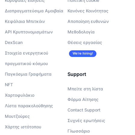
Κορυφαίες Ειδήσεις
Πολιτική cookie
Διαπραγματεύσιμα Αμοιβαία
Κανόνες Κοινότητας
Κεφάλαια Μπιτκόιν
Αποποίηση ευθυνών
API Κρυπτονομισμάτων
Μεθοδολογία
DexScan
Θέσεις εργασίας
Στοιχεία ενεργητικού
We’re hiring!
πραγματικού κόσμου
Support
Παγκόσμια Γραφήματα
NFT
Μπείτε στη λίστα
Χαρτοφυλάκιο
Φόρμα Αίτησης
Λίστα παρακολούθησης
Contact Support
Μουτζούρες
Συχνές ερωτήσεις
Χάρτης ιστότοπου
Γλωσσάριο