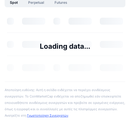
Spot
Perpetual
Futures
Loading data...
Αποποίηση ευθύνης: Αυτή η σελίδα ενδέχεται να περιέχει συνδέσμους
συνεργατών. Το CoinMarketCap ενδέχεται να αποζημιωθεί εάν επισκεφτείτε
οποιουσδήποτε συνδέσμους συνεργατών και προβείτε σε ορισμένες ενέργειες,
όπως η εγγραφή και οι συναλλαγές με αυτές τις πλατφόρμες συνεργατών.
Ανατρέξτε στη
Γνωστοποίηση Συνεργατών
.