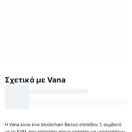
Σχετικά με Vana
Η Vana είναι ένα blockchain δίκτυο επιπέδου 1, συμβατό
με το EVM, που επιτρέπει στους χρήστες να μετατρέπουν