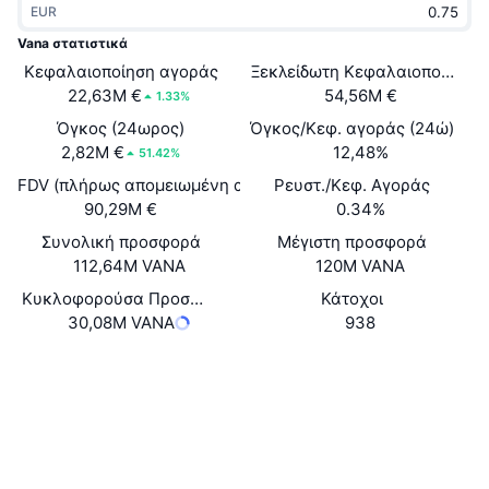
EUR
Δημοφιλή
Crypto ETFs
Εκμάθηση
CMC MCP
Vana στατιστικά
Κεφαλαιοποίηση αγοράς
Νέο
Ξεκλείδωτη Κεφαλαιοποίηση 
Διαπραγματεύσιμα Αμοιβαία Κεφάλαια Μπιτκόιν
x402
Νέα
22,63M €
54,56M €
1.33%
Κρυπτο
Διαπραγματεύσιμα Αμοιβαία Κεφάλαια Εθέριουμ
Όγκος (24ωρος)
Όγκος/Κεφ. αγοράς (24ώ)
Academy
2,82M €
12,48%
51.42%
Πολιτική
FDV (πλήρως απομειωμένη αξία)
Ρευστ./Κεφ. Αγοράς
Τεχνική ανάλυση
Έρευνα
90,29M €
0.34%
Αθλητισμός
Συνολική προσφορά
Μέγιστη προσφορά
RSI
Βίντεο
112,64M VANA
120M VANA
Οικονομικά
MACD
Κυκλοφορούσα Προσφορά
Κάτοχοι
Γλωσσάριο
30,08M VANA
938
Τεχνολογία
Ιστότοπος
Website
Whitepaper
Παράγωγα
Καμπάνιες
Κοινωνικά
NFT
Επισκόπηση
Airdrop
Συμβόλαια
0x7ff7...03a2c0
3.9
Αξιολόγηση (CertiK)
Συνολικά στατιστικά NFT
Εκκαθαρίσεις
Ανταμοιβές Diamonds
etherscan.io