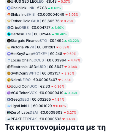
UNUS SED LEO
LEO
€8.43
0.37%
Chainlink
LINK
€7.08
0.63%
Shiba Inu
SHIB
€0.000004049
3.03%
Tether Gold
XAUt
€3,665.76
0.76%
Orbs
ORBS
€0.004727
1.40%
Cartesi
CTSI
€0.02544
36.46%
Stargate Finance
STG
€0.1492
43.22%
Victoria VR
VR
€0.001281
0.59%
HotKeySwap
HOTKEY
€0.248
0.69%
Locus Chain
LOCUS
€0.003964
4.47%
Electronic USD
eUSD
€0.8647
0.34%
SwftCoin
SWFTC
€0.002157
3.95%
Neiro
NEIRO
€0.00005407
2.53%
Uquid Coin
UQC
€2.33
0.36%
VGX Token
VGX
€0.00009419
0.06%
Geeq
GEEQ
€0.002265
1.84%
LightLink
LL
€0.001029
0.06%
Zero1 Labs
DEAI
€0.0009603
3.27%
PEAKDEFI
PEAK
€0.0000533
0.43%
Τα κρυπτονομίσματα με τη