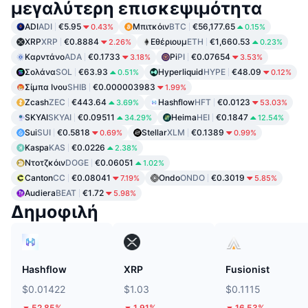
μεγαλύτερη επισκεψιμότητα
ADI
ADI
€5.95
Μπιτκόιν
BTC
€56,177.65
0.43%
0.15%
XRP
XRP
€0.8884
Εθέριουμ
ETH
€1,660.53
2.26%
0.23%
Καρντάνο
ADA
€0.1733
Pi
PI
€0.07654
3.18%
3.53%
Σολάνα
SOL
€63.93
Hyperliquid
HYPE
€48.09
0.51%
0.12%
Σίμπα Ινου
SHIB
€0.000003983
1.99%
Zcash
ZEC
€443.64
Hashflow
HFT
€0.0123
3.69%
53.03%
SKYAI
SKYAI
€0.09511
Heima
HEI
€0.1847
34.29%
12.54%
Sui
SUI
€0.5818
Stellar
XLM
€0.1389
0.69%
0.99%
Kaspa
KAS
€0.0226
2.38%
Ντοτζκόιν
DOGE
€0.06051
1.02%
Canton
CC
€0.08041
Ondo
ONDO
€0.3019
7.19%
5.85%
Audiera
BEAT
€1.72
5.98%
Δημοφιλή
Hashflow
XRP
Fusionist
$0.01422
$1.03
$0.1115
52.85%
1.91%
16.53%