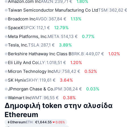
Amazon.com Inc
AMZN
239,71 €
1.80%
Taiwan Semiconductor Manufacturing Co Ltd
TSM
362,62 
Broadcom Inc
AVGO
367,84 €
1.13%
SpaceX
SPCX
112,1 €
12.79%
Meta Platforms, Inc.
META
514,13 €
0.77%
Tesla, Inc.
TSLA
287,1 €
3.89%
Berkshire Hathaway Inc Class B
BRK.B
449,07 €
1.02%
Eli Lilly And Co
LLY
1.018,51 €
1.20%
Micron Technology Inc
MU
758,42 €
0.52%
SK Hynix
SKHY
119,61 €
3.64%
JPmorgan Chase & Co
JPM
308,24 €
0.03%
Walmart Inc
WMT
96,55 €
0.38%
Δημοφιλή token στην αλυσίδα
Ethereum
Ethereum
ETH
€1,644.55
0.05%