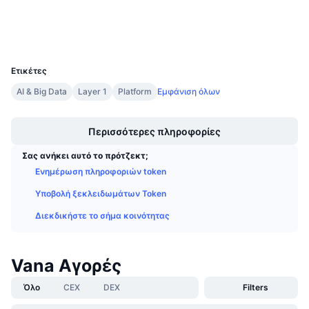
Explorers
Προσεχείς πωλήσεις
Επιτόκια χρηματοδότησης
Μάθετε και Κερδίστε
Wallets
UCID
34619
Ημερολόγια
Ετικέτες
AI & Big Data
Layer 1
Platform
Εμφάνιση όλων
Ημερολόγιο ICO
Boost
Ημερολόγιο Εκδηλώσεων
Περισσότερες πληροφορίες
Σας ανήκει αυτό το πρότζεκτ;
Ενημέρωση πληροφοριών token
Υποβολή ξεκλειδωμάτων Token
Διεκδικήστε το σήμα κοινότητας
Vana Αγορές
Όλο
CEX
DEX
Filters