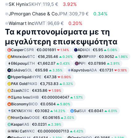
SK Hynix
SKHY
119,5 €
3.92%
JPmorgan Chase & Co
JPM
309,79 €
0.34%
Walmart Inc
WMT
96,69 €
0.20%
Τα κρυπτονομίσματα με τη
μεγαλύτερη επισκεψιμότητα
Casper
CSPR
€0.001691
ADI
ADI
€5.95
1.14%
0.08%
Μπιτκόιν
BTC
€56,255.46
XRP
XRP
€0.9052
0.26%
1.96%
Εθέριουμ
ETH
€1,662.07
Pi
PI
€0.07896
0.43%
2.91%
Σολάνα
SOL
€65.98
Καρντάνο
ADA
€0.1731
3.35%
0.18%
Hyperliquid
HYPE
€47.38
0.90%
PAX Gold
PAXG
€3,753.83
0.32%
Zcash
ZEC
€435.86
1.59%
Σίμπα Ινου
SHIB
€0.000004047
1.57%
Biconomy
BICO
€0.0504
5.80%
SKYAI
SKYAI
€0.1082
Sui
SUI
€0.6041
14.22%
4.01%
Ντοτζκόιν
DOGE
€0.06165
2.02%
Kaspa
KAS
€0.0231
2.39%
Wiki Cat
WKC
€0.00000007113
4.42%
Stellar
XLM
€0.1434
Ondo
ONDO
€0.3085
3.32%
2.23%