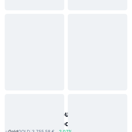
Δημοφιλή περιουσιακά στοιχεία
πραγματικού κόσμου
Gold
GOLD
3.755,58 €
2.07%