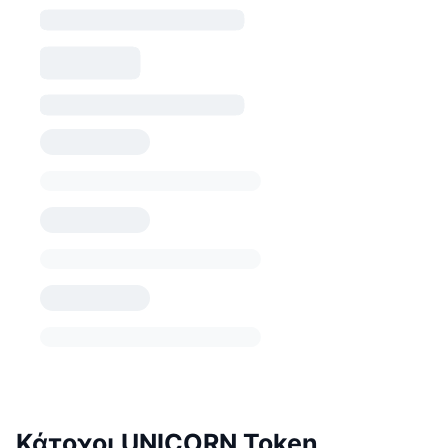
Κάτοχοι UNICORN Token