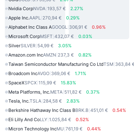
Nvidia Corp
NVDA
193,57 €
2.27%
Apple Inc.
AAPL
270,94 €
0.29%
Alphabet Inc Class A
GOOGL
306,91 €
0.96%
Microsoft Corp
MSFT
432,07 €
0.03%
Silver
SILVER
54,99 €
3.05%
Amazon.com Inc
AMZN
237,3 €
0.82%
Taiwan Semiconductor Manufacturing Co Ltd
TSM
363,84 
Broadcom Inc
AVGO
369,06 €
1.71%
SpaceX
SPCX
115,99 €
15.83%
Meta Platforms, Inc.
META
511,82 €
0.37%
Tesla, Inc.
TSLA
284,58 €
2.83%
Berkshire Hathaway Inc Class B
BRK.B
451,01 €
0.54%
Eli Lilly And Co
LLY
1.025,84 €
0.52%
Micron Technology Inc
MU
761,19 €
0.44%