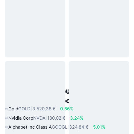
Δημοφιλή περιουσιακά στοιχεία
πραγματικού κόσμου
Gold
GOLD
3.520,38 €
0.56%
Nvidia Corp
NVDA
180,02 €
3.24%
Alphabet Inc Class A
GOOGL
324,84 €
5.01%