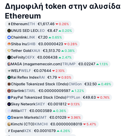
Δημοφιλή token στην αλυσίδα
Ethereum
Ethereum
ETH
€1,617.46
0.26%
UNUS SED LEO
LEO
€8.47
0.20%
Chainlink
LINK
€7.20
0.65%
Shiba Inu
SHIB
€0.00000423
0.28%
Tether Gold
XAUt
€3,513.70
0.38%
DeFinity
DEFX
€0.006438
2.47%
MAGA (magamemecoin.com)
TRUMP
€0.02247
1.13%
WELF
WELF
€0.07644
2.10%
Rai Reflex Index
RAI
€1.79
0.93%
Chipotle Tokenized Stock (Ondo)
CMGon
€32.50
0.49%
Starlink
STARL
€0.00000009597
1.22%
PayPal Tokenized Stock (Ondo)
PYPLon
€49.63
0.74%
Skey Network
SKEY
€0.001812
0.13%
Attila
ATT
€0.0003589
0.36%
Swarm Markets
SMT
€0.01029
3.96%
Kimchi (CTO)
KIMCHI
€0.00000008019
5.47%
Expand
XZK
€0.0001079
4.26%