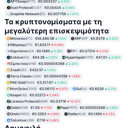
APYSwap
APYS
€0.004337
0.41%
Dust Protocol
DUST
€0.00424
0.64%
Graphite Network
@G
€0.007759
1.97%
Τα κρυπτονομίσματα με τη
μεγαλύτερη επισκεψιμότητα
Μπιτκόιν
BTC
€55,486.58
XRP
XRP
€0.9379
1.15%
0.35%
Εθέριουμ
ETH
€1,624.11
0.09%
Καρντάνο
ADA
€0.1685
Pi
PI
€0.07214
3.16%
3.23%
Σολάνα
SOL
€64.28
Hyperliquid
HYPE
€47.01
0.91%
3.05%
Σίμπα Ινου
SHIB
€0.000004368
2.20%
Zcash
ZEC
€422.57
1.24%
Terra Classic
LUNC
€0.00004358
1.58%
PAX Gold
PAXG
€3,517.67
0.06%
Ντοτζκόιν
DOGE
€0.06112
Sui
SUI
€0.6029
0.07%
0.71%
Kaspa
KAS
€0.02272
2.54%
Lorenzo Protocol
BANK
€0.03716
12.12%
DeXe
DEXE
€1.95
Pepe
PEPE
€0.000002548
7.73%
1.06%
Ondo
ONDO
€0.3263
Stellar
XLM
€0.1495
2.69%
0.73%
Τσέινλινκ
LINK
€7.16
0.49%