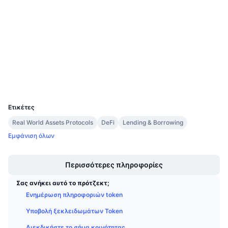
Κοινωνικά
Προσεχείς πωλήσεις
Επιτόκια χρηματοδότησης
Μάθετε και Κερδίστε
Συμβόλαια
0x4c19...543784
3.2
Αξιολόγηση (CertiK)
Ημερολόγια
etherscan.io
Explorers
Ημερολόγιο ICO
Wallets
UCID
7725
Ημερολόγιο Εκδηλώσεων
Ετικέτες
Real World Assets Protocols
DeFi
Lending & Borrowing
Εμφάνιση όλων
Boost
Περισσότερες πληροφορίες
Σας ανήκει αυτό το πρότζεκτ;
Ενημέρωση πληροφοριών token
Υποβολή ξεκλειδωμάτων Token
Διεκδικήστε το σήμα κοινότητας