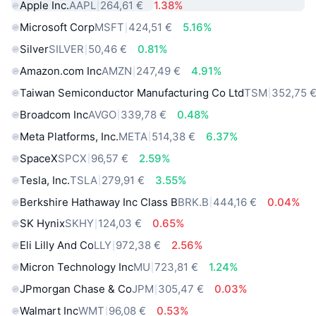
Apple Inc.
AAPL
264,61 €
1.38%
Microsoft Corp
MSFT
424,51 €
5.16%
Silver
SILVER
50,46 €
0.81%
Amazon.com Inc
AMZN
247,49 €
4.91%
Taiwan Semiconductor Manufacturing Co Ltd
TSM
352,75 
Broadcom Inc
AVGO
339,78 €
0.48%
Meta Platforms, Inc.
META
514,38 €
6.37%
SpaceX
SPCX
96,57 €
2.59%
Tesla, Inc.
TSLA
279,91 €
3.55%
Berkshire Hathaway Inc Class B
BRK.B
444,16 €
0.04%
SK Hynix
SKHY
124,03 €
0.65%
Eli Lilly And Co
LLY
972,38 €
2.56%
Micron Technology Inc
MU
723,81 €
1.24%
JPmorgan Chase & Co
JPM
305,47 €
0.03%
Walmart Inc
WMT
96,08 €
0.53%