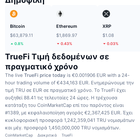
Δημοφιλή
Bitcoin
Ethereum
XRP
$63,879.11
$1,869.97
$1.08
0.8%
0.43%
0.03%
TrueFi Τιμή δεδομένων σε
πραγματικό χρόνο
The live
TrueFi price today
is €0.001906 EUR with a 24-
hour trading volume of €434,163 EUR.
Ενημερώνουμε την
τιμή TRU σε EUR σε πραγματικό χρόνο.
Το TrueFi έχει
αυξηθεί 88.41 τις τελευταίες 24 ώρες.
Η τρέχουσα
κατάταξη του CoinMarketCap επί του παρόντος είναι
#1389, με κεφαλαιοποίηση αγοράς €2,367,425 EUR.
Έχει
κυκλοφοριακή προσφορά 1,242,359,041 TRU νομισμάτων
και μέγ. προσφορά 1,450,000,000 TRU νομισμάτων.
CoinMarketCap
Διακριτικά
TrueFi