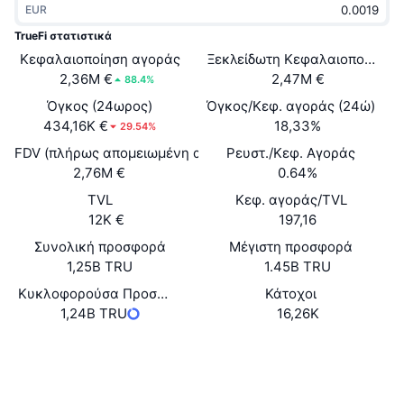
EUR
Δημοφιλή
Crypto ETFs
Εκμάθηση
CMC MCP
TrueFi στατιστικά
Κεφαλαιοποίηση αγοράς
Νέο
Ξεκλείδωτη Κεφαλαιοποίηση 
Διαπραγματεύσιμα Αμοιβαία Κεφάλαια Μπιτκόιν
x402
Νέα
2,36M €
2,47M €
88.4%
Κρυπτο
Διαπραγματεύσιμα Αμοιβαία Κεφάλαια Εθέριουμ
Όγκος (24ωρος)
Όγκος/Κεφ. αγοράς (24ώ)
Academy
434,16K €
18,33%
29.54%
Πολιτική
FDV (πλήρως απομειωμένη αξία)
Ρευστ./Κεφ. Αγοράς
Τεχνική ανάλυση
Έρευνα
2,76M €
0.64%
Αθλητισμός
TVL
Κεφ. αγοράς/TVL
RSI
Βίντεο
12K €
197,16
Οικονομικά
MACD
Συνολική προσφορά
Μέγιστη προσφορά
Γλωσσάριο
1,25B TRU
1.45B TRU
Τεχνολογία
Κυκλοφορούσα Προσφορά
Κάτοχοι
Παράγωγα
Καμπάνιες
1,24B TRU
16,26K
NFT
Επισκόπηση
Airdrop
Website
Ιστότοπος
Συνολικά στατιστικά NFT
Εκκαθαρίσεις
Ανταμοιβές Diamonds