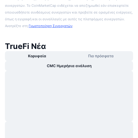
συνεργατών. Το CoinMarketCap ενδέχεται να αποζημιωθεί εάν επισκεφτείτε
οποιουσδήποτε συνδέσμους συνεργατών και προβείτε σε ορισμένες ενέργειες,
όπως η εγγραφή και οι συναλλαγές με αυτές τις πλατφόρμες συνεργατών.
Ανατρέξτε στη
Γνωστοποίηση Συνεργατών
.
TrueFi Νέα
Κορυφαία
Πιο πρόσφατα
CMC Ημερήσια ανάλυση