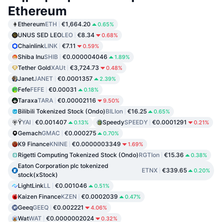
Ethereum
Ethereum
ETH
€1,664.20
0.65%
UNUS SED LEO
LEO
€8.34
0.68%
Chainlink
LINK
€7.11
0.59%
Shiba Inu
SHIB
€0.000004046
1.89%
Tether Gold
XAUt
€3,724.73
0.48%
Janet
JANET
€0.0001357
2.39%
Fefe
FEFE
€0.00031
0.18%
Taraxa
TARA
€0.00002116
9.50%
Bilibili Tokenized Stock (Ondo)
BILIon
€16.25
0.65%
Ÿ
YAI
€0.001407
Speedy
SPEEDY
€0.0001291
0.13%
0.21%
Gemach
GMAC
€0.000275
0.70%
K9 Finance
KNINE
€0.0000003349
1.69%
Rigetti Computing Tokenized Stock (Ondo)
RGTIon
€15.36
0.38%
Eaton Corporation plc tokenized
ETNX
€339.65
0.20%
stock(xStock)
LightLink
LL
€0.001046
0.51%
Kaizen Finance
KZEN
€0.0002039
0.47%
Geeq
GEEQ
€0.002221
4.06%
Wat
WAT
€0.0000002024
0.32%