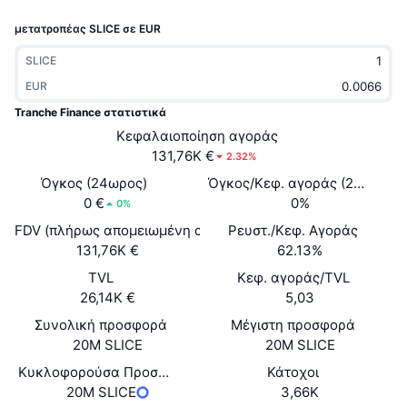
Δημοφιλή
Crypto ETFs
μετατροπέας SLICE σε EUR
Εκμάθηση
CMC MCP
Νέο
Διαπραγματεύσιμα Αμοιβαία Κεφάλαια Μπιτκόιν
SLICE
x402
Νέα
EUR
Κρυπτο
Διαπραγματεύσιμα Αμοιβαία Κεφάλαια Εθέριουμ
Tranche Finance στατιστικά
Academy
Κεφαλαιοποίηση αγοράς
Πολιτική
131,76K €
2.32%
Τεχνική ανάλυση
Έρευνα
Όγκος (24ωρος)
Όγκος/Κεφ. αγοράς (24ώ)
Αθλητισμός
0 €
0%
RSI
Βίντεο
0%
FDV (πλήρως απομειωμένη αξία)
Ρευστ./Κεφ. Αγοράς
Οικονομικά
MACD
Γλωσσάριο
131,76K €
62.13%
Τεχνολογία
TVL
Κεφ. αγοράς/TVL
26,14K €
5,03
Παράγωγα
Καμπάνιες
Συνολική προσφορά
Μέγιστη προσφορά
NFT
20M SLICE
20M SLICE
Επισκόπηση
Airdrop
Κυκλοφορούσα Προσφορά
Κάτοχοι
Συνολικά στατιστικά NFT
Εκκαθαρίσεις
20M SLICE
3,66K
Ανταμοιβές Diamonds