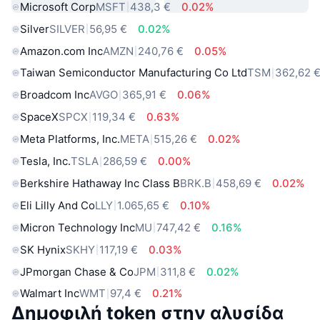
Microsoft Corp
MSFT
438,3 €
0.02%
Silver
SILVER
56,95 €
0.02%
Amazon.com Inc
AMZN
240,76 €
0.05%
Taiwan Semiconductor Manufacturing Co Ltd
TSM
362,62 
Broadcom Inc
AVGO
365,91 €
0.06%
SpaceX
SPCX
119,34 €
0.63%
Meta Platforms, Inc.
META
515,26 €
0.02%
Tesla, Inc.
TSLA
286,59 €
0.00%
Berkshire Hathaway Inc Class B
BRK.B
458,69 €
0.02%
Eli Lilly And Co
LLY
1.065,65 €
0.10%
Micron Technology Inc
MU
747,42 €
0.16%
SK Hynix
SKHY
117,19 €
0.03%
JPmorgan Chase & Co
JPM
311,8 €
0.02%
Walmart Inc
WMT
97,4 €
0.21%
Δημοφιλή token στην αλυσίδα