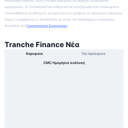
Αποποίηση ευθύνης: Αυτή η σελίδα ενδέχεται να περιέχει συνδέσμους
συνεργατών. Το CoinMarketCap ενδέχεται να αποζημιωθεί εάν επισκεφτείτε
οποιουσδήποτε συνδέσμους συνεργατών και προβείτε σε ορισμένες ενέργειες,
όπως η εγγραφή και οι συναλλαγές με αυτές τις πλατφόρμες συνεργατών.
Ανατρέξτε στη
Γνωστοποίηση Συνεργατών
.
Tranche Finance Νέα
Κορυφαία
Πιο πρόσφατα
CMC Ημερήσια ανάλυση