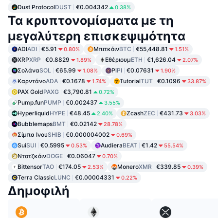
Dust Protocol
DUST
€0.004342
0.38%
Τα κρυπτονομίσματα με τη
μεγαλύτερη επισκεψιμότητα
ADI
ADI
€5.91
Μπιτκόιν
BTC
€55,448.81
0.80%
1.51%
XRP
XRP
€0.8829
Εθέριουμ
ETH
€1,626.04
1.89%
2.07%
Σολάνα
SOL
€65.99
Pi
PI
€0.07631
1.08%
1.90%
Καρντάνο
ADA
€0.1678
Tutorial
TUT
€0.1096
1.74%
33.87%
PAX Gold
PAXG
€3,790.81
0.72%
Pump.fun
PUMP
€0.002437
3.55%
Hyperliquid
HYPE
€48.45
Zcash
ZEC
€431.73
2.40%
3.03%
Bubblemaps
BMT
€0.02142
28.78%
Σίμπα Ινου
SHIB
€0.000004002
0.69%
Sui
SUI
€0.5995
Audiera
BEAT
€1.42
0.53%
55.54%
Ντοτζκόιν
DOGE
€0.06047
0.70%
Bittensor
TAO
€174.05
Monero
XMR
€339.85
2.53%
0.39%
Terra Classic
LUNC
€0.00004331
0.22%
Δημοφιλή