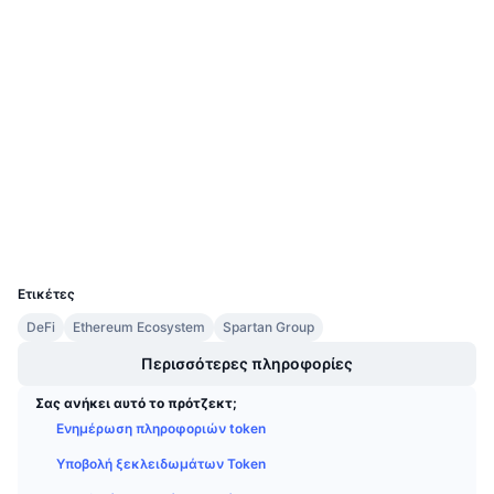
Προσεχείς πωλήσεις
Website
Whitepaper
Επιτόκια χρηματοδότησης
Μάθετε και Κερδίστε
Ιστότοπος
Κοινωνικά
Ημερολόγια
Συμβόλαια
0x0aee...d616d1
3.0
Αξιολόγηση (CertiK)
Ημερολόγιο ICO
etherscan.io
Explorers
Ημερολόγιο Εκδηλώσεων
Wallets
UCID
8637
Ετικέτες
DeFi
Ethereum Ecosystem
Spartan Group
Περισσότερες πληροφορίες
Σας ανήκει αυτό το πρότζεκτ;
Ενημέρωση πληροφοριών token
Υποβολή ξεκλειδωμάτων Token