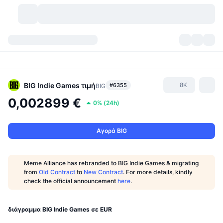
Κρυπτονομίσματα
Πίνακες ελέγχου
Κρυπτονομίσματα
DexScan
Αγορές
Κατάταξη
BIG Indie Games
τιμή
8K
#6355
BIG
0,002899 €
0%
(
24h
)
Σήματα
Ανταλλακτήρια
Κατηγορίες
New
Επισκόπηση αγοράς
Δημοφιλείς τάσεις
Κοινότητα
Ιστορικά Στιγμιότυπα
Αγορά Spot
Συγκεντρωτικά ανταλλακτήρια
Αγορά BIG
Νέο
Ροές
API
Ξεκλειδώματα token
Αριθμός κρυπτονομισμάτων
Spot
Meme Alliance has rebranded to BIG Indie Games & migrating
from
Old Contract
to
New Contract
. For more details, kindly
Κερδισμένοι
Θέματα
Αποδόσεις
Προϊόντα
Μπιτκόιν Θησαυροφυλάκια
Παράγωγα
API
check the official announcement
here
.
Εξερευνητής meme
Ζωντανά
Στοιχεία ενεργητικού πραγματικού κόσμου
BNB Θησαυροφυλάκια
Προϊόντα
API Κρυπτονομισμάτων
Αποκεντρωμένα ανταλλακτήρια
διάγραμμα BIG Indie Games σε EUR