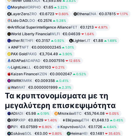
Tether Gold
XAUt
€3,693.66
3.83%
Morpho
MORPHO
€1.65
3.22%
LayerZero
ZRO
€0.6723
Ethena
ENA
€0.07815
0.60%
1.17%
Lido DAO
LDO
€0.2574
5.28%
Artificial Superintelligence Alliance
FET
€0.1213
4.97%
World Liberty Financial
WLFI
€0.04639
1.64%
ether.fi
ETHFI
€0.3157
Lighter
LIT
€1.88
0.92%
1.69%
AINFT
NFT
€0.0000002345
1.01%
PAX Gold
PAXG
€3,704.49
3.90%
ADAPad
ADAPAD
€0.0007516
12.65%
LightLink
LL
€0.00103
0.21%
Kaizen Finance
KZEN
€0.0002047
0.52%
RMRK
RMRK
€0.009358
0.41%
Wat
WAT
€0.0000001999
2.31%
Τα κρυπτονομίσματα με τη
μεγαλύτερη επισκεψιμότητα
ADI
ADI
€5.98
Μπιτκόιν
BTC
€55,764.08
0.19%
0.05%
XRP
XRP
€0.8929
Εθέριουμ
ETH
€1,648.13
1.40%
0.45%
Pi
PI
€0.07599
Καρντάνο
ADA
€0.1726
6.90%
4.64%
Σολάνα
SOL
€63.00
Heima
HEI
€0.1481
0.80%
35.63%