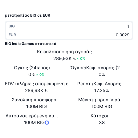
Δημοφιλή
Crypto ETFs
Εκμάθηση
CMC MCP
μετατροπέας BIG σε EUR
Νέο
Διαπραγματεύσιμα Αμοιβαία Κεφάλαια Μπιτκόιν
x402
Νέα
BIG
Κρυπτο
EUR
Διαπραγματεύσιμα Αμοιβαία Κεφάλαια Εθέριουμ
Academy
BIG Indie Games στατιστικά
Πολιτική
Κεφαλαιοποίηση αγοράς
Τεχνική ανάλυση
Έρευνα
289,93K €
0%
Αθλητισμός
Όγκος (24ωρος)
Όγκος/Κεφ. αγοράς (24ώ)
RSI
Βίντεο
0 €
0%
0%
Οικονομικά
FDV (πλήρως απομειωμένη αξία)
Ρευστ./Κεφ. Αγοράς
MACD
Γλωσσάριο
289,93K €
17.25%
Τεχνολογία
Συνολική προσφορά
Μέγιστη προσφορά
Παράγωγα
Καμπάνιες
100M BIG
100M BIG
NFT
Αυτοαναφερόμενη κυκλοφορούσα προσφορά
Κάτοχοι
Επισκόπηση
Airdrop
100M BIG
38
Συνολικά στατιστικά NFT
Εκκαθαρίσεις
Ανταμοιβές Diamonds
Ιστότοπος
Website
Whitepaper