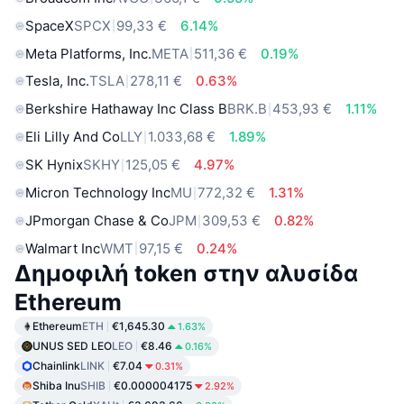
SpaceX
SPCX
99,33 €
6.14%
Meta Platforms, Inc.
META
511,36 €
0.19%
Tesla, Inc.
TSLA
278,11 €
0.63%
Berkshire Hathaway Inc Class B
BRK.B
453,93 €
1.11%
Eli Lilly And Co
LLY
1.033,68 €
1.89%
SK Hynix
SKHY
125,05 €
4.97%
Micron Technology Inc
MU
772,32 €
1.31%
JPmorgan Chase & Co
JPM
309,53 €
0.82%
Walmart Inc
WMT
97,15 €
0.24%
Δημοφιλή token στην αλυσίδα
Ethereum
Ethereum
ETH
€1,645.30
1.63%
UNUS SED LEO
LEO
€8.46
0.16%
Chainlink
LINK
€7.04
0.31%
Shiba Inu
SHIB
€0.000004175
2.92%