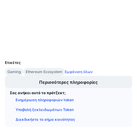
Κοινωνικά
Προσεχείς πωλήσεις
Επιτόκια χρηματοδότησης
Μάθετε και Κερδίστε
Συμβόλαια
0x1337...4B2799
2.9
Αξιολόγηση (CertiK)
Explorers
etherscan.io
Ημερολόγια
Wallets
Ημερολόγιο ICO
UCID
28725
Ημερολόγιο Εκδηλώσεων
Ετικέτες
Gaming
Ethereum Ecosystem
Εμφάνιση όλων
Περισσότερες πληροφορίες
Σας ανήκει αυτό το πρότζεκτ;
Ενημέρωση πληροφοριών token
Υποβολή ξεκλειδωμάτων Token
Διεκδικήστε το σήμα κοινότητας