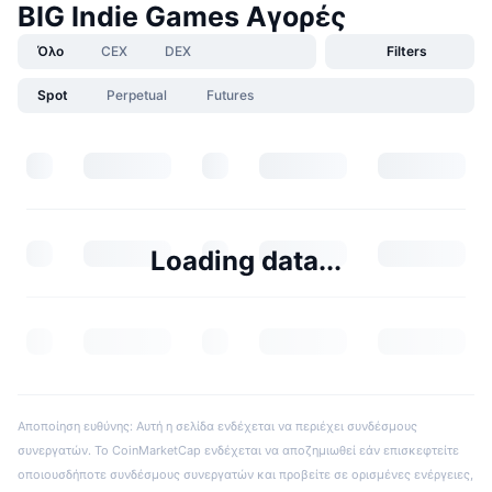
BIG Indie Games Αγορές
Όλο
CEX
DEX
Filters
Spot
Perpetual
Futures
Loading data...
Αποποίηση ευθύνης: Αυτή η σελίδα ενδέχεται να περιέχει συνδέσμους
συνεργατών. Το CoinMarketCap ενδέχεται να αποζημιωθεί εάν επισκεφτείτε
οποιουσδήποτε συνδέσμους συνεργατών και προβείτε σε ορισμένες ενέργειες,