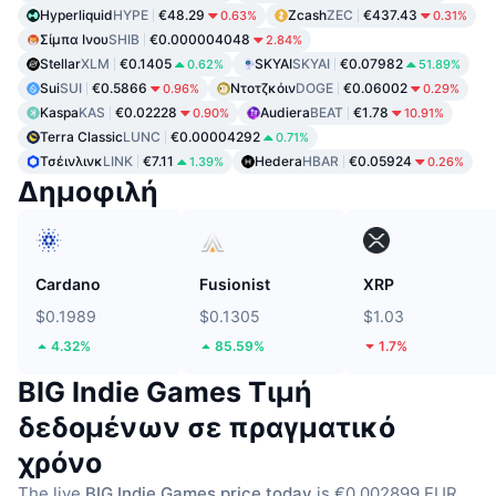
Hyperliquid
HYPE
€48.29
Zcash
ZEC
€437.43
0.63%
0.31%
Σίμπα Ινου
SHIB
€0.000004048
2.84%
Stellar
XLM
€0.1405
SKYAI
SKYAI
€0.07982
0.62%
51.89%
Sui
SUI
€0.5866
Ντοτζκόιν
DOGE
€0.06002
0.96%
0.29%
Kaspa
KAS
€0.02228
Audiera
BEAT
€1.78
0.90%
10.91%
Terra Classic
LUNC
€0.00004292
0.71%
Τσέινλινκ
LINK
€7.11
Hedera
HBAR
€0.05924
1.39%
0.26%
Δημοφιλή
Cardano
Fusionist
XRP
$0.1989
$0.1305
$1.03
4.32%
85.59%
1.7%
BIG Indie Games Τιμή
δεδομένων σε πραγματικό
χρόνο
The live
BIG Indie Games price today
is €0.002899 EUR