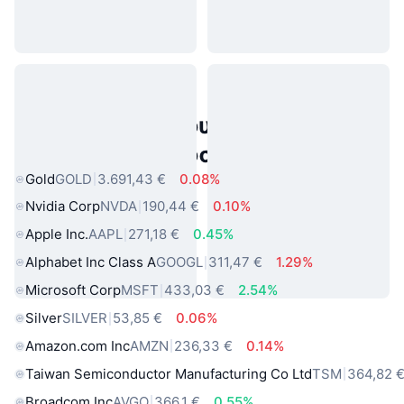
Δημοφιλή περιουσιακά στοιχεία
πραγματικού κόσμου
Gold
GOLD
3.691,43 €
0.08%
Nvidia Corp
NVDA
190,44 €
0.10%
Apple Inc.
AAPL
271,18 €
0.45%
Alphabet Inc Class A
GOOGL
311,47 €
1.29%
Microsoft Corp
MSFT
433,03 €
2.54%
Silver
SILVER
53,85 €
0.06%
Amazon.com Inc
AMZN
236,33 €
0.14%
Taiwan Semiconductor Manufacturing Co Ltd
TSM
364,82 
Broadcom Inc
AVGO
366,1 €
0.55%