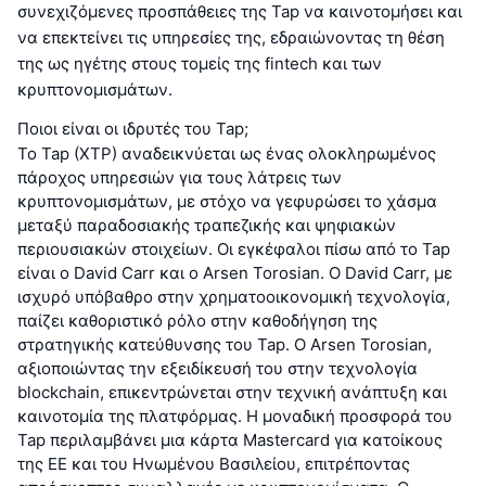
συνεχιζόμενες προσπάθειες της Tap να καινοτομήσει και
να επεκτείνει τις υπηρεσίες της, εδραιώνοντας τη θέση
της ως ηγέτης στους τομείς της fintech και των
κρυπτονομισμάτων.
Ποιοι είναι οι ιδρυτές του Tap;
Το Tap (XTP) αναδεικνύεται ως ένας ολοκληρωμένος
πάροχος υπηρεσιών για τους λάτρεις των
κρυπτονομισμάτων, με στόχο να γεφυρώσει το χάσμα
μεταξύ παραδοσιακής τραπεζικής και ψηφιακών
περιουσιακών στοιχείων. Οι εγκέφαλοι πίσω από το Tap
είναι ο David Carr και ο Arsen Torosian. Ο David Carr, με
ισχυρό υπόβαθρο στην χρηματοοικονομική τεχνολογία,
παίζει καθοριστικό ρόλο στην καθοδήγηση της
στρατηγικής κατεύθυνσης του Tap. Ο Arsen Torosian,
αξιοποιώντας την εξειδίκευσή του στην τεχνολογία
blockchain, επικεντρώνεται στην τεχνική ανάπτυξη και
καινοτομία της πλατφόρμας. Η μοναδική προσφορά του
Tap περιλαμβάνει μια κάρτα Mastercard για κατοίκους
της ΕΕ και του Ηνωμένου Βασιλείου, επιτρέποντας