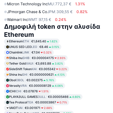
Micron Technology Inc
MU
772,37 €
1.31%
JPmorgan Chase & Co
JPM
309,55 €
0.82%
Walmart Inc
WMT
97,15 €
0.24%
Δημοφιλή token στην αλυσίδα
Ethereum
Ethereum
ETH
€1,645.40
1.62%
UNUS SED LEO
LEO
€8.46
0.15%
Chainlink
LINK
€7.04
0.32%
Shiba Inu
SHIB
€0.000004175
2.93%
Tether Gold
XAUt
€3,693.88
3.82%
SideShift Token
XAI
€0.005342
0.22%
Shina Inu
SHI
€0.0000000621
4.13%
Obol
OBOL
€0.002375
5.76%
Verasity
VRA
€0.000008129
4.06%
ICHI
ICHI
€0.07876
1.51%
PLAYA3ULL GAMES
3ULL
€0.00005466
4.60%
Tea Protocol
TEA
€0.00003867
0.71%
VAIOT
VAI
€0.001971
2.68%