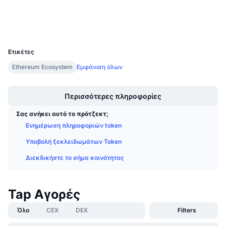
Explorers
Προσεχείς πωλήσεις
Επιτόκια χρηματοδότησης
Μάθετε και Κερδίστε
Wallets
UCID
5070
Ημερολόγια
Ετικέτες
Ethereum Ecosystem
Εμφάνιση όλων
Ημερολόγιο ICO
Boost
Ημερολόγιο Εκδηλώσεων
Περισσότερες πληροφορίες
Σας ανήκει αυτό το πρότζεκτ;
Ενημέρωση πληροφοριών token
Υποβολή ξεκλειδωμάτων Token
Διεκδικήστε το σήμα κοινότητας
Tap Αγορές
Όλο
CEX
DEX
Filters