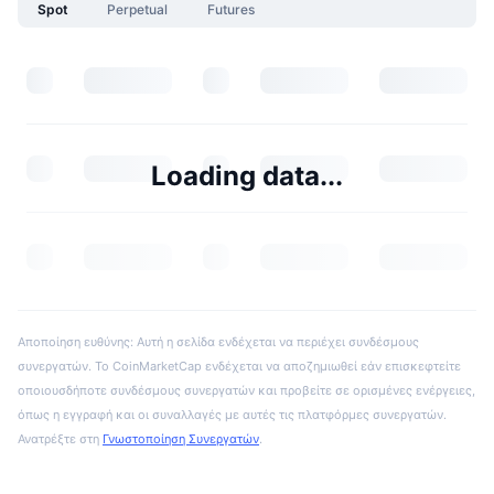
Spot
Perpetual
Futures
Loading data...
Αποποίηση ευθύνης: Αυτή η σελίδα ενδέχεται να περιέχει συνδέσμους
συνεργατών. Το CoinMarketCap ενδέχεται να αποζημιωθεί εάν επισκεφτείτε
οποιουσδήποτε συνδέσμους συνεργατών και προβείτε σε ορισμένες ενέργειες,
όπως η εγγραφή και οι συναλλαγές με αυτές τις πλατφόρμες συνεργατών.
Ανατρέξτε στη
Γνωστοποίηση Συνεργατών
.