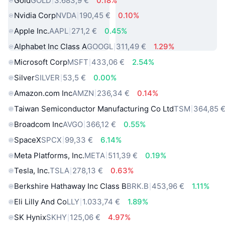
Gold
GOLD
3.683,9 €
0.18%
Nvidia Corp
NVDA
190,45 €
0.10%
Apple Inc.
AAPL
271,2 €
0.45%
Alphabet Inc Class A
GOOGL
311,49 €
1.29%
Microsoft Corp
MSFT
433,06 €
2.54%
Silver
SILVER
53,5 €
0.00%
Amazon.com Inc
AMZN
236,34 €
0.14%
Taiwan Semiconductor Manufacturing Co Ltd
TSM
364,85 
Broadcom Inc
AVGO
366,12 €
0.55%
SpaceX
SPCX
99,33 €
6.14%
Meta Platforms, Inc.
META
511,39 €
0.19%
Tesla, Inc.
TSLA
278,13 €
0.63%
Berkshire Hathaway Inc Class B
BRK.B
453,96 €
1.11%
Eli Lilly And Co
LLY
1.033,74 €
1.89%
SK Hynix
SKHY
125,06 €
4.97%