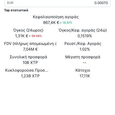
EUR
Δημοφιλή
Crypto ETFs
Εκμάθηση
CMC MCP
Tap στατιστικά
Νέο
Κεφαλαιοποίηση αγοράς
Διαπραγματεύσιμα Αμοιβαία Κεφάλαια Μπιτκόιν
x402
Νέα
867,4K €
14.37%
Κρυπτο
Διαπραγματεύσιμα Αμοιβαία Κεφάλαια Εθέριουμ
Όγκος (24ωρος)
Όγκος/Κεφ. αγοράς (24ώ)
Academy
1,31K €
0,1519%
59.58%
Πολιτική
FDV (πλήρως απομειωμένη αξία)
Ρευστ./Κεφ. Αγοράς
Τεχνική ανάλυση
Έρευνα
7,04M €
1.02%
Αθλητισμός
Συνολική προσφορά
Μέγιστη προσφορά
RSI
Βίντεο
10B XTP
--
Οικονομικά
MACD
Κυκλοφορούσα Προσφορά
Κάτοχοι
Γλωσσάριο
1,23B XTP
17,11K
Τεχνολογία
Ιστότοπος
Website
Παράγωγα
Καμπάνιες
Κοινωνικά
NFT
Επισκόπηση
Airdrop
Συμβόλαια
0x6368...9250fc
3.6
Αξιολόγηση (CertiK)
Συνολικά στατιστικά NFT
Εκκαθαρίσεις
Ανταμοιβές Diamonds
etherscan.io