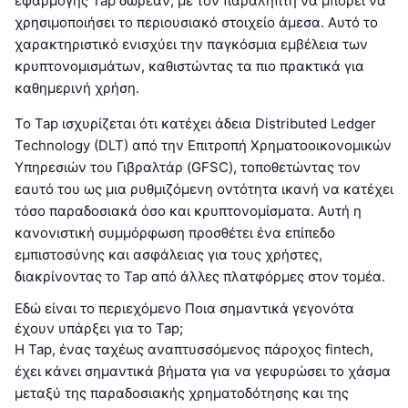
εφαρμογής Tap δωρεάν, με τον παραλήπτη να μπορεί να
χρησιμοποιήσει το περιουσιακό στοιχείο άμεσα. Αυτό το
χαρακτηριστικό ενισχύει την παγκόσμια εμβέλεια των
κρυπτονομισμάτων, καθιστώντας τα πιο πρακτικά για
καθημερινή χρήση.
Το Tap ισχυρίζεται ότι κατέχει άδεια Distributed Ledger
Technology (DLT) από την Επιτροπή Χρηματοοικονομικών
Υπηρεσιών του Γιβραλτάρ (GFSC), τοποθετώντας τον
εαυτό του ως μια ρυθμιζόμενη οντότητα ικανή να κατέχει
τόσο παραδοσιακά όσο και κρυπτονομίσματα. Αυτή η
κανονιστική συμμόρφωση προσθέτει ένα επίπεδο
εμπιστοσύνης και ασφάλειας για τους χρήστες,
διακρίνοντας το Tap από άλλες πλατφόρμες στον τομέα.
Εδώ είναι το περιεχόμενο Ποια σημαντικά γεγονότα
έχουν υπάρξει για το Tap;
Η Tap, ένας ταχέως αναπτυσσόμενος πάροχος fintech,
έχει κάνει σημαντικά βήματα για να γεφυρώσει το χάσμα
μεταξύ της παραδοσιακής χρηματοδότησης και της