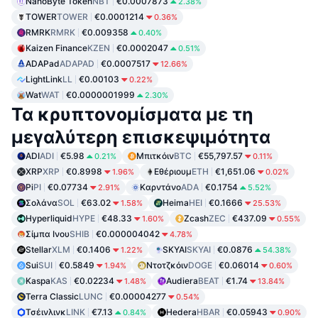
NanoByte Token
NBT
€0.0007873
2.38%
TOWER
TOWER
€0.0001214
0.36%
RMRK
RMRK
€0.009358
0.40%
Kaizen Finance
KZEN
€0.0002047
0.51%
ADAPad
ADAPAD
€0.0007517
12.66%
LightLink
LL
€0.00103
0.22%
Wat
WAT
€0.0000001999
2.30%
Τα κρυπτονομίσματα με τη
μεγαλύτερη επισκεψιμότητα
ADI
ADI
€5.98
Μπιτκόιν
BTC
€55,797.57
0.21%
0.11%
XRP
XRP
€0.8998
Εθέριουμ
ETH
€1,651.06
1.96%
0.02%
Pi
PI
€0.07734
Καρντάνο
ADA
€0.1754
2.91%
5.52%
Σολάνα
SOL
€63.02
Heima
HEI
€0.1666
1.58%
25.53%
Hyperliquid
HYPE
€48.33
Zcash
ZEC
€437.09
1.60%
0.55%
Σίμπα Ινου
SHIB
€0.000004042
4.78%
Stellar
XLM
€0.1406
SKYAI
SKYAI
€0.0876
1.22%
54.38%
Sui
SUI
€0.5849
Ντοτζκόιν
DOGE
€0.06014
1.94%
0.60%
Kaspa
KAS
€0.02234
Audiera
BEAT
€1.74
1.48%
13.84%
Terra Classic
LUNC
€0.00004277
0.54%
Τσέινλινκ
LINK
€7.13
Hedera
HBAR
€0.05943
0.84%
0.90%