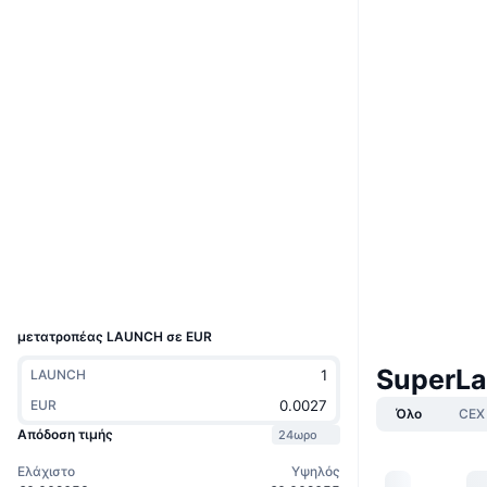
Ιστότοπος
Website
Whitepaper
Κοινωνικά
0xF6D9...6B1815
Συμβόλαια
3.1
Αξιολόγηση (CertiK)
Audits
explorer.zksync.io
Explorers
Wallets
UCID
9279
μετατροπέας LAUNCH σε EUR
SuperLa
LAUNCH
EUR
Όλο
CEX
Απόδοση τιμής
24ωρο
Ελάχιστο
Υψηλός