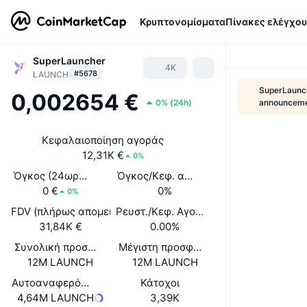
Κρυπτονομίσματα
Πίνακες ελέγχου
SuperLauncher
4K
#5678
LAUNCH
SuperLaunch
0,002654 €
0%
(
24h
)
announcem
Κεφαλαιοποίηση αγοράς
12,31K €
0%
Όγκος (24ωρος)
Όγκος/Κεφ. αγοράς (24ώ)
0 €
0%
0%
FDV (πλήρως απομειωμένη αξία)
Ρευστ./Κεφ. Αγοράς
31,84K €
0.00%
Συνολική προσφορά
Μέγιστη προσφορά
12M LAUNCH
12M LAUNCH
Αυτοαναφερόμενη κυκλοφορούσα προσφορά
Κάτοχοι
4,64M LAUNCH
3,39K