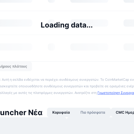
Loading data...
λήρους πλάτους
 Αυτή η σελίδα ενδέχεται να περιέχει συνδέσμους συνεργατών. Το CoinMarketCap εν
πισκεφτείτε οποιουσδήποτε συνδέσμους συνεργατών και προβείτε σε ορισμένες ενέρ
ναλλαγές με αυτές τις πλατφόρμες συνεργατών. Ανατρέξτε στη
Γνωστοποίηση Συνεργ
uncher Νέα
Κορυφαία
Πιο πρόσφατα
CMC Ημερ