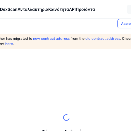
DexScan
Ανταλλακτήρια
Κοινότητα
API
Προϊόντα
Λειτο
er has migrated to
new contract address
from the
old contract address
. Chec
ent
here
.