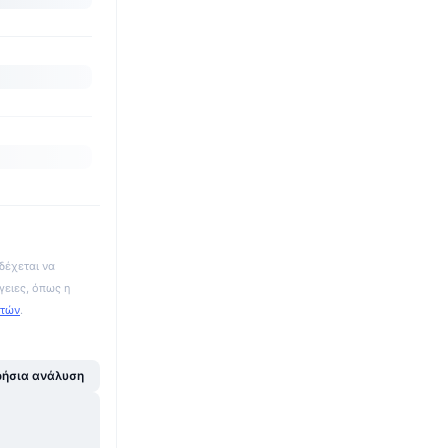
δέχεται να
γειες, όπως η
ατών
.
ήσια ανάλυση