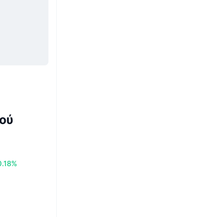
ού
0.18%