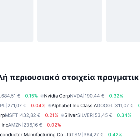
ή περιουσιακά στοιχεία πραγματικ
.684,51 €
0.15%
Nvidia Corp
NVDA
190,44 €
0.32%
PL
271,07 €
0.04%
Alphabet Inc Class A
GOOGL
311,07 €
orp
MSFT
432,82 €
0.21%
Silver
SILVER
53,45 €
0.34%
 Inc
AMZN
236,16 €
0.02%
conductor Manufacturing Co Ltd
TSM
364,27 €
0.42%