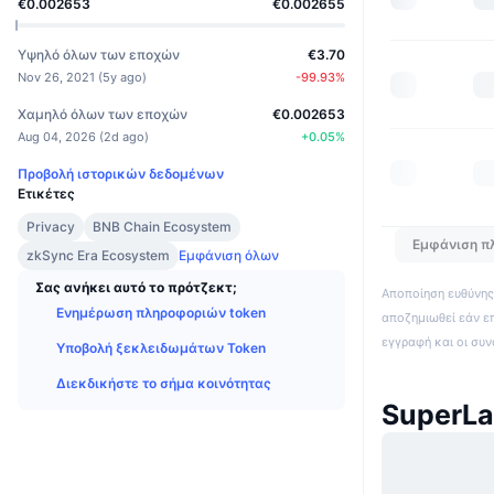
€0.002653
€0.002655
Υψηλό όλων των εποχών
€3.70
Nov 26, 2021
(
5y ago
)
-99.93
%
Χαμηλό όλων των εποχών
€0.002653
Aug 04, 2026
(
2d ago
)
+
0.05
%
Προβολή ιστορικών δεδομένων
Ετικέτες
Privacy
BNB Chain Ecosystem
Εμφάνιση π
zkSync Era Ecosystem
Εμφάνιση όλων
Σας ανήκει αυτό το πρότζεκτ;
Αποποίηση ευθύνης:
Ενημέρωση πληροφοριών token
αποζημιωθεί εάν ε
εγγραφή και οι συ
Υποβολή ξεκλειδωμάτων Token
Διεκδικήστε το σήμα κοινότητας
SuperLa