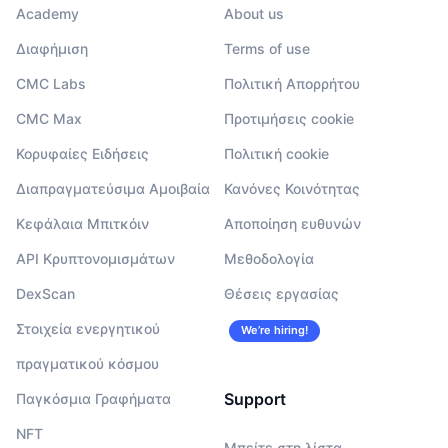
Academy
About us
Διαφήμιση
Terms of use
CMC Labs
Πολιτική Απορρήτου
CMC Max
Προτιμήσεις cookie
Κορυφαίες Ειδήσεις
Πολιτική cookie
Διαπραγματεύσιμα Αμοιβαία
Κανόνες Κοινότητας
Κεφάλαια Μπιτκόιν
Αποποίηση ευθυνών
API Κρυπτονομισμάτων
Μεθοδολογία
DexScan
Θέσεις εργασίας
Στοιχεία ενεργητικού
We’re hiring!
πραγματικού κόσμου
Support
Παγκόσμια Γραφήματα
NFT
Μπείτε στη λίστα