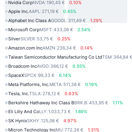
Nvidia Corp
NVDA
190,45 €
0.10%
Apple Inc.
AAPL
271,19 €
0.45%
Alphabet Inc Class A
GOOGL
311,49 €
1.29%
Microsoft Corp
MSFT
433,06 €
2.54%
Silver
SILVER
53,75 €
0.25%
Amazon.com Inc
AMZN
236,34 €
0.14%
Taiwan Semiconductor Manufacturing Co Ltd
TSM
364,84 
Broadcom Inc
AVGO
366,12 €
0.55%
SpaceX
SPCX
99,33 €
6.14%
Meta Platforms, Inc.
META
511,38 €
0.19%
Tesla, Inc.
TSLA
278,12 €
0.63%
Berkshire Hathaway Inc Class B
BRK.B
453,95 €
1.11%
Eli Lilly And Co
LLY
1.033,73 €
1.89%
SK Hynix
SKHY
125,06 €
4.97%
Micron Technology Inc
MU
772,36 €
1.31%