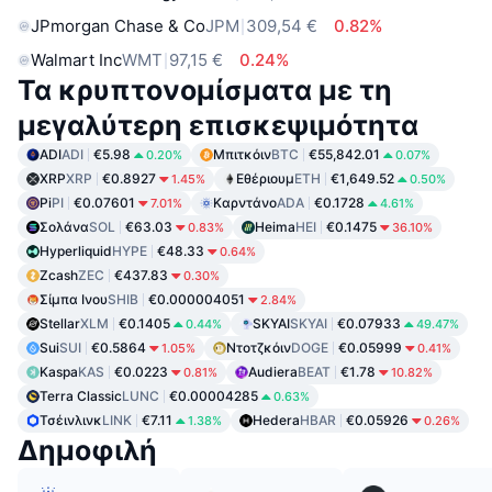
JPmorgan Chase & Co
JPM
309,54 €
0.82%
Walmart Inc
WMT
97,15 €
0.24%
Τα κρυπτονομίσματα με τη
μεγαλύτερη επισκεψιμότητα
ADI
ADI
€5.98
Μπιτκόιν
BTC
€55,842.01
0.20%
0.07%
XRP
XRP
€0.8927
Εθέριουμ
ETH
€1,649.52
1.45%
0.50%
Pi
PI
€0.07601
Καρντάνο
ADA
€0.1728
7.01%
4.61%
Σολάνα
SOL
€63.03
Heima
HEI
€0.1475
0.83%
36.10%
Hyperliquid
HYPE
€48.33
0.64%
Zcash
ZEC
€437.83
0.30%
Σίμπα Ινου
SHIB
€0.000004051
2.84%
Stellar
XLM
€0.1405
SKYAI
SKYAI
€0.07933
0.44%
49.47%
Sui
SUI
€0.5864
Ντοτζκόιν
DOGE
€0.05999
1.05%
0.41%
Kaspa
KAS
€0.0223
Audiera
BEAT
€1.78
0.81%
10.82%
Terra Classic
LUNC
€0.00004285
0.63%
Τσέινλινκ
LINK
€7.11
Hedera
HBAR
€0.05926
1.38%
0.26%
Δημοφιλή