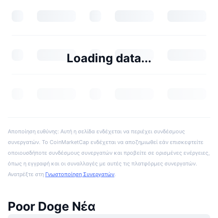
Loading data...
Αποποίηση ευθύνης: Αυτή η σελίδα ενδέχεται να περιέχει συνδέσμους
συνεργατών. Το CoinMarketCap ενδέχεται να αποζημιωθεί εάν επισκεφτείτε
οποιουσδήποτε συνδέσμους συνεργατών και προβείτε σε ορισμένες ενέργειες,
όπως η εγγραφή και οι συναλλαγές με αυτές τις πλατφόρμες συνεργατών.
Ανατρέξτε στη
Γνωστοποίηση Συνεργατών
.
Poor Doge Νέα