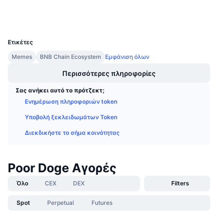
Προσεχείς πωλήσεις
Wallets
Επιτόκια χρηματοδότησης
Μάθετε και Κερδίστε
UCID
33518
Ετικέτες
Ημερολόγια
Memes
BNB Chain Ecosystem
Εμφάνιση όλων
Ημερολόγιο ICO
Περισσότερες πληροφορίες
Σας ανήκει αυτό το πρότζεκτ;
Ημερολόγιο Εκδηλώσεων
Ενημέρωση πληροφοριών token
Υποβολή ξεκλειδωμάτων Token
Διεκδικήστε το σήμα κοινότητας
Poor Doge Αγορές
Όλο
CEX
DEX
Filters
Spot
Perpetual
Futures