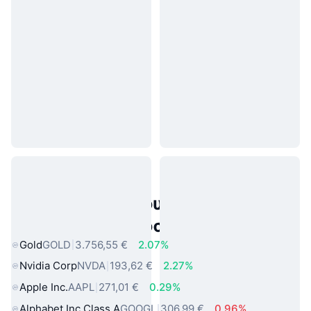
Δημοφιλή περιουσιακά στοιχεία
πραγματικού κόσμου
Gold
GOLD
3.756,55 €
2.07%
Nvidia Corp
NVDA
193,62 €
2.27%
Apple Inc.
AAPL
271,01 €
0.29%
Alphabet Inc Class A
GOOGL
306,99 €
0.96%