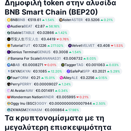
Δημοφιλή token στην αλυσίδα
BNB Smart Chain (BEP20)
BNB
BNB
€519.61
Aster
ASTER
€0.5206
1.54%
0.21%
Audiera
BEAT
€2.87
56.16%
Stable
STABLE
€0.02866
1.42%
币安人生
币安人生
€0.4419
0.76%
Tutorial
TUT
€0.1226
Velvet
VELVET
€0.408
277.02%
1.53%
Genius Terminal
GENIUS
€0.3008
1.54%
Banana For Scale
BANANAS31
€0.006732
8.03%
AB
AB
€0.0008271
Tagger
TAG
€0.001063
0.01%
0.03%
SKYAI
SKYAI
€0.1085
SafePal
SFP
€0.2021
12.20%
5.29%
Four
FORM
€0.21
Ailey
ALE
€0.2256
15.01%
0.15%
Perry
PERRY
€0.00009027
1.24%
AI Avatar
AIAV
€0.001491
0.34%
Wonderman Nation
WNDR
€0.005995
0.21%
Oggy Inu (BSC)
OGGY
€0.0000000000007944
2.50%
ZKWASM
ZKWASM
€0.000864
17.98%
Τα κρυπτονομίσματα με τη
μεγαλύτερη επισκεψιμότητα