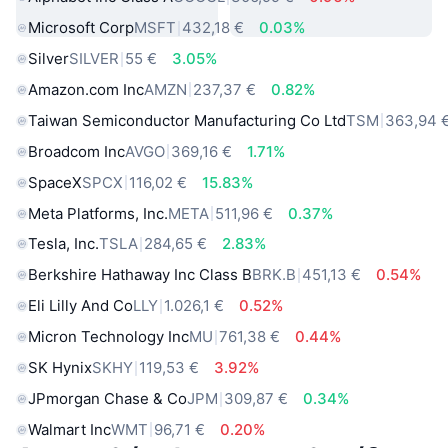
Microsoft Corp
MSFT
432,18 €
0.03%
Silver
SILVER
55 €
3.05%
Amazon.com Inc
AMZN
237,37 €
0.82%
Taiwan Semiconductor Manufacturing Co Ltd
TSM
363,94 
Broadcom Inc
AVGO
369,16 €
1.71%
SpaceX
SPCX
116,02 €
15.83%
Meta Platforms, Inc.
META
511,96 €
0.37%
Tesla, Inc.
TSLA
284,65 €
2.83%
Berkshire Hathaway Inc Class B
BRK.B
451,13 €
0.54%
Eli Lilly And Co
LLY
1.026,1 €
0.52%
Micron Technology Inc
MU
761,38 €
0.44%
SK Hynix
SKHY
119,53 €
3.92%
JPmorgan Chase & Co
JPM
309,87 €
0.34%
Walmart Inc
WMT
96,71 €
0.20%