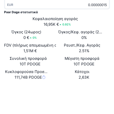
Δημοφιλή
Crypto ETFs
EUR
Εκμάθηση
CMC MCP
Poor Doge στατιστικά
Νέο
Διαπραγματεύσιμα Αμοιβαία Κεφάλαια Μπιτκόιν
Κεφαλαιοποίηση αγοράς
x402
Νέα
16,95K €
0.92%
Κρυπτο
Διαπραγματεύσιμα Αμοιβαία Κεφάλαια Εθέριουμ
Όγκος (24ωρος)
Όγκος/Κεφ. αγοράς (24ώ)
Academy
0 €
0%
0%
Πολιτική
Τεχνική ανάλυση
FDV (πλήρως απομειωμένη αξία)
Ρευστ./Κεφ. Αγοράς
Έρευνα
1,51M €
2.51%
Αθλητισμός
RSI
Βίντεο
Συνολική προσφορά
Μέγιστη προσφορά
10T PDOGE
10T PDOGE
Οικονομικά
MACD
Γλωσσάριο
Κυκλοφορούσα Προσφορά
Κάτοχοι
111,74B PDOGE
2,63K
Τεχνολογία
Παράγωγα
Καμπάνιες
Ιστότοπος
Website
Whitepaper
NFT
Κοινωνικά
Επισκόπηση
Airdrop
Συνολικά στατιστικά NFT
Συμβόλαια
0xb299...b2f59B
Εκκαθαρίσεις
Ανταμοιβές Diamonds
Explorers
bscscan.com