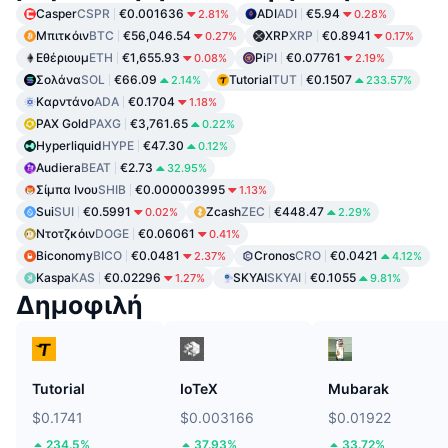
Casper
CSPR
€0.001636
ADI
ADI
€5.94
2.81%
0.28%
Μπιτκόιν
BTC
€56,046.54
XRP
XRP
€0.8941
0.27%
0.17%
Εθέριουμ
ETH
€1,655.93
Pi
PI
€0.07761
0.08%
2.19%
Σολάνα
SOL
€66.09
Tutorial
TUT
€0.1507
2.14%
233.57%
Καρντάνο
ADA
€0.1704
1.18%
PAX Gold
PAXG
€3,761.65
0.22%
Hyperliquid
HYPE
€47.30
0.12%
Audiera
BEAT
€2.73
32.95%
Σίμπα Ινου
SHIB
€0.000003995
1.13%
Sui
SUI
€0.5991
Zcash
ZEC
€448.47
0.02%
2.29%
Ντοτζκόιν
DOGE
€0.06061
0.41%
Biconomy
BICO
€0.0481
Cronos
CRO
€0.0421
2.37%
4.12%
Kaspa
KAS
€0.02296
SKYAI
SKYAI
€0.1055
1.27%
9.81%
Δημοφιλή
Tutorial
IoTeX
Mubarak
$0.1741
$0.003166
$0.01922
234.5%
37.93%
33.72%