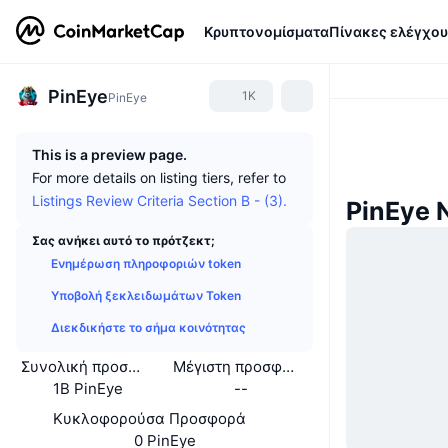
Κρυπτονομίσματα
Πίνακες ελέγχου
PinEye
1K
PinEye
This is a preview page.
For more details on listing tiers, refer to
Listings Review Criteria Section B - (3).
PinEye 
Σας ανήκει αυτό το πρότζεκτ;
Ενημέρωση πληροφοριών token
Υποβολή ξεκλειδωμάτων Token
Διεκδικήστε το σήμα κοινότητας
Συνολική προσφορά
Μέγιστη προσφορά
1B PinEye
--
Κυκλοφορούσα Προσφορά
0 PinEye