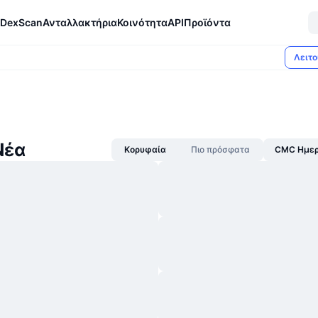
DexScan
Ανταλλακτήρια
Κοινότητα
API
Προϊόντα
Λειτο
Νέα
Κορυφαία
Πιο πρόσφατα
CMC Ημερ