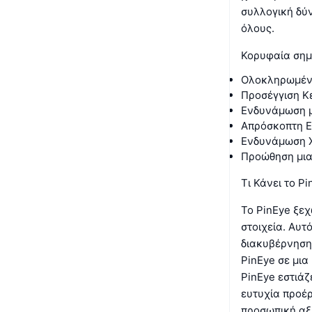
συλλογική δύ
όλους.
Κορυφαία σημε
Ολοκληρωμέν
Προσέγγιση Κ
Ενδυνάμωση μ
Απρόσκοπτη 
Ενδυνάμωση Χ
Προώθηση μια
Τι Κάνει το P
Το PinEye ξεχ
στοιχεία. Αυ
διακυβέρνησης
PinEye σε μι
PinEye εστιάζ
ευτυχία προέρ
προσωπική αξί