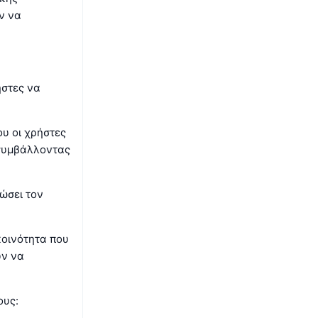
ν να
ήστες να
υ οι χρήστες
 συμβάλλοντας
ώσει τον
οινότητα που
υν να
ους: