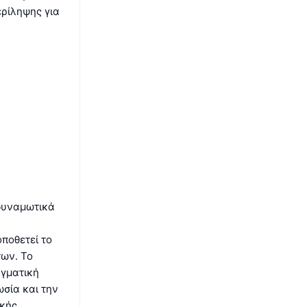
ρίληψης για
νδυναμωτικά
ποθετεί το
των. Το
αγματική
σία και την
ικής