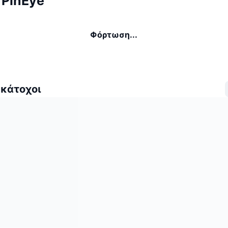
 PinEye
Φόρτωση...
 κάτοχοι