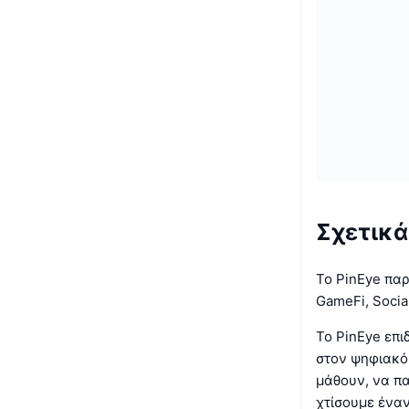
Σχετικά
Το PinEye πα
GameFi, Socia
Το PinEye επι
στον ψηφιακό
μάθουν, να πα
χτίσουμε έναν