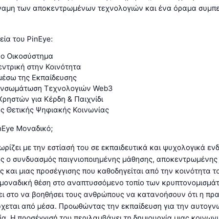
ναμη των αποκεντρωμένων τεχνολογιών και ένα όραμα συμπε
ία του PinEye:
ο Οικοσύστημα
εντρική στην Κοινότητα
έσω της Εκπαίδευσης
Ενσωμάτωση Τεχνολογιών Web3
ρηστών για Κέρδη & Παιχνίδι
ς Θετικής Ψηφιακής Κοινωνίας
inEye Μοναδικό;
ωρίζει με την εστίασή του σε εκπαιδευτικά και ψυχολογικά ε
τός ο συνδυασμός παιγνιοποιημένης μάθησης, αποκεντρωμένης
 και μιας προσέγγισης που καθοδηγείται από την κοινότητα το
α μοναδική θέση στο αναπτυσσόμενο τοπίο των κρυπτονομισμά
ει στο να βοηθήσει τους ανθρώπους να κατανοήσουν ότι η πρ
χεται από μέσα. Προωθώντας την εκπαίδευση για την αυτογνω
α. Η προσέγγισή του περιλαμβάνει τη δημιουργία μιας κοινων