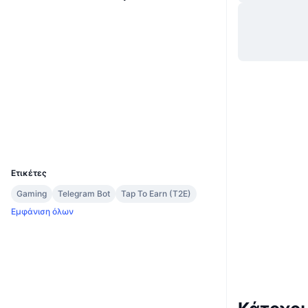
Website
Whitepaper
Ιστότοπος
Κοινωνικά
0x4b3a...23dd10
Συμβόλαια
Explorers
bscscan.com
Wallets
UCID
33862
Ετικέτες
Gaming
Telegram Bot
Tap To Earn (T2E)
Εμφάνιση όλων