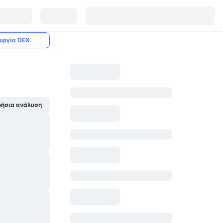
υργία DEX
ήσια ανάλυση