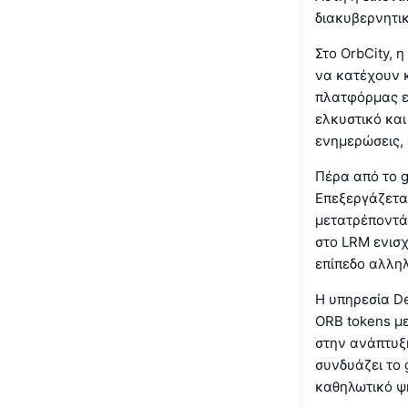
διακυβερνητικ
Στο OrbCity, 
να κατέχουν κ
πλατφόρμας ε
ελκυστικό και
ενημερώσεις, 
Πέρα από το g
Επεξεργάζεται
μετατρέποντά
στο LRM ενισχ
επίπεδο αλλη
Η υπηρεσία D
ORB tokens με
στην ανάπτυξη
συνδυάζει το 
καθηλωτικό ψ