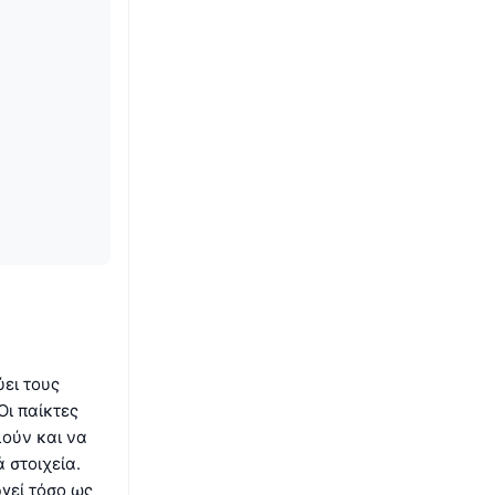
ύει τους
ι παίκτες
ούν και να
 στοιχεία.
ργεί τόσο ως