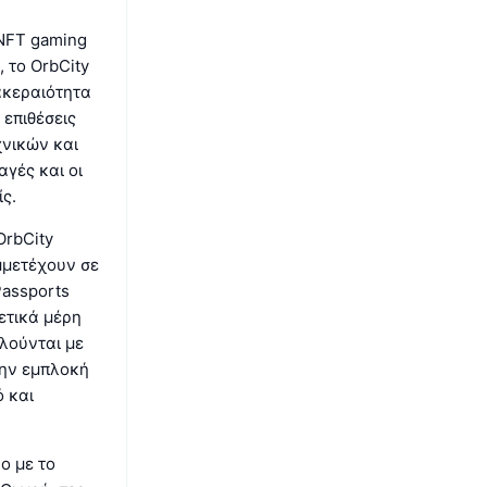
 NFT gaming
 το OrbCity
 ακεραιότητα
 επιθέσεις
νικών και
γές και οι
ς.
OrbCity
μμετέχουν σε
Passports
ετικά μέρη
λούνται με
την εμπλοκή
ό και
ο με το