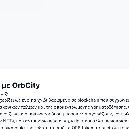
 με OrbCity
City;
χωρίζει ως ένα παιχνίδι βασισμένο σε blockchain που συγχωνε
εικονικών πόλεων και της αποκεντρωμένης χρηματοδότησης. Ο
ε ένα ζωντανό metaverse όπου μπορούν να αγοράζουν, να πωλ
NFTs, που αντιπροσωπεύουν γη, κτίρια και άλλα περιουσιακά
κή οικονομία τροφοδοτείται από το ORB token, το οποίο λειτου