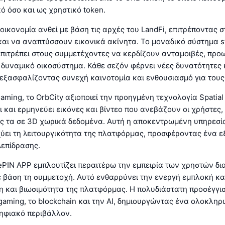
ό όσο και ως χρηστικό token.
η οικονομία ανθεί με βάση τις αρχές του LandFi, επιτρέποντας 
αι να αναπτύσσουν εικονικά ακίνητα. Το μοναδικό σύστημα s
πιτρέπει στους συμμετέχοντες να κερδίζουν ανταμοιβές, πρ
 δυναμικό οικοσύστημα. Κάθε σεζόν φέρνει νέες δυνατότητες 
εξασφαλίζοντας συνεχή καινοτομία και ενθουσιασμό για τους
aming, το OrbCity αξιοποιεί την προηγμένη τεχνολογία Spatial 
 και ερμηνεύει εικόνες και βίντεο που ανεβάζουν οι χρήστες,
ς τα σε 3D χωρικά δεδομένα. Αυτή η αποκεντρωμένη υπηρεσί
ύει τη λειτουργικότητα της πλατφόρμας, προσφέροντας ένα ε
λεπίδρασης.
ePIN APP εμπλουτίζει περαιτέρω την εμπειρία των χρηστών δ
 βάση τη συμμετοχή. Αυτό ενθαρρύνει την ενεργή εμπλοκή κα
 και βιωσιμότητα της πλατφόρμας. Η πολυδιάστατη προσέγγισ
gaming, το blockchain και την AI, δημιουργώντας ένα ολοκλη
ηφιακό περιβάλλον.