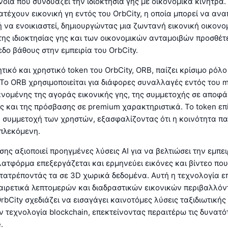
ννοια που συνδυάζει την ιδιοκτησία γης με οικονομικά κίνητρα.
τέχουν εικονική γη εντός του OrbCity, η οποία μπορεί να ανα
 να ενοικιαστεί, δημιουργώντας μια ζωντανή εικονική οικονομ
ης ιδιοκτησίας γης και των οικονομικών ανταμοιβών προσθέτε
εδο βάθους στην εμπειρία του OrbCity.
τικό και χρηστικό token του OrbCity, ORB, παίζει κρίσιμο ρόλο
Το ORB χρησιμοποιείται για διάφορες συναλλαγές εντός του m
νομένης της αγοράς εικονικής γης, της συμμετοχής σε αποφά
 και της πρόσβασης σε premium χαρακτηριστικά. Το token επ
η συμμετοχή των χρηστών, εξασφαλίζοντας ότι η κοινότητα π
μπλεκόμενη.
ίσης αξιοποιεί προηγμένες λύσεις AI για να βελτιώσει την εμπε
ατφόρμα επεξεργάζεται και ερμηνεύει εικόνες και βίντεο πο
ετατρέποντάς τα σε 3D χωρικά δεδομένα. Αυτή η τεχνολογία επ
αιρετικά λεπτομερών και διαδραστικών εικονικών περιβαλλόν
OrbCity σχεδιάζει να εισαγάγει καινοτόμες λύσεις ταξιδιωτικής
ν τεχνολογία blockchain, επεκτείνοντας περαιτέρω τις δυνατό
.