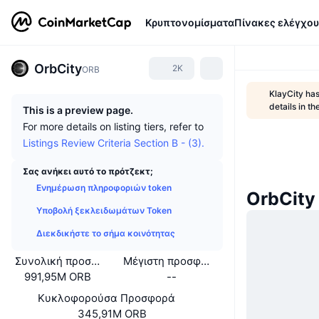
Κρυπτονομίσματα
Πίνακες ελέγχου
OrbCity
2K
ORB
KlayCity ha
details in 
This is a preview page.
For more details on listing tiers, refer to
Listings Review Criteria Section B - (3).
Σας ανήκει αυτό το πρότζεκτ;
Ενημέρωση πληροφοριών token
OrbCity
Υποβολή ξεκλειδωμάτων Token
Διεκδικήστε το σήμα κοινότητας
Συνολική προσφορά
Μέγιστη προσφορά
991,95M ORB
--
Κυκλοφορούσα Προσφορά
345,91M ORB