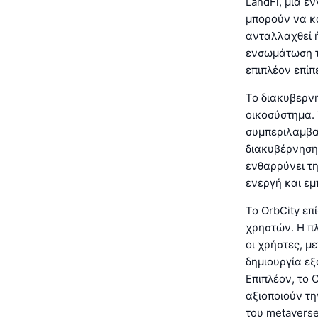
LandFi, μια έ
μπορούν να κα
ανταλλαχθεί ή
ενσωμάτωση τ
επιπλέον επίπ
Το διακυβερνη
οικοσύστημα. 
συμπεριλαμβα
διακυβέρνησης
ενθαρρύνει τ
ενεργή και ε
Το OrbCity επ
χρηστών. Η πλ
οι χρήστες, μ
δημιουργία εξ
Επιπλέον, το 
αξιοποιούν τη
του metaverse