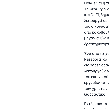
Ποια είναι η 
Το OrbCity εί
και DeFi, δημ
λειτουργεί σε
του οικοσυστή
από κακόβουλ
μηχανισμών συ
δραστηριότητε
Ένα από τα χα
Passports και
διάφορες δρασ
λειτουργούν 
του εικονικού
εργασίες και 
των χρηστών, 
διαδραστικό.
Εκτός από τα 