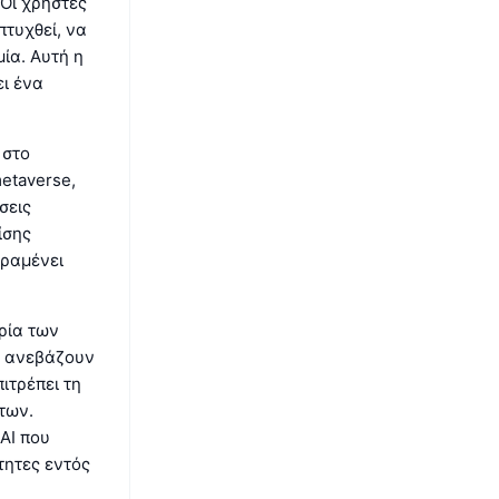
 Οι χρήστες
πτυχθεί, να
ία. Αυτή η
ι ένα
 στο
etaverse,
σεις
ίσης
αραμένει
ιρία των
υ ανεβάζουν
ιτρέπει τη
των.
 AI που
τητες εντός