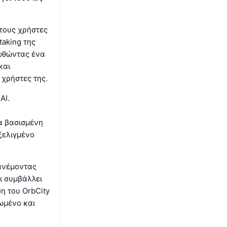
στους χρήστες
taking της
οωθώντας ένα
και
 χρήστες της.
AI.
α βασισμένη
ξελιγμένο
ιανέμοντας
ι συμβάλλει
η του OrbCity
ρωμένο και