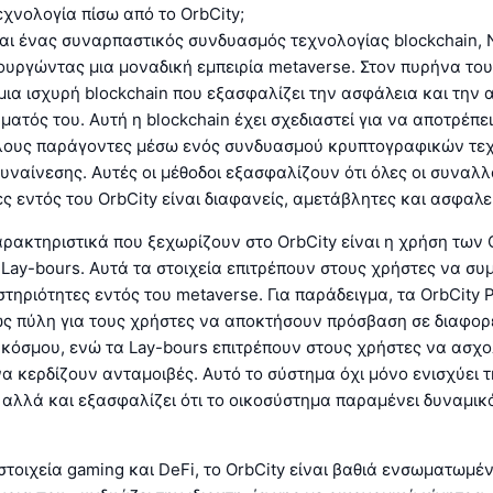
τεχνολογία πίσω από το OrbCity;
ναι ένας συναρπαστικός συνδυασμός τεχνολογίας blockchain,
ιουργώντας μια μοναδική εμπειρία metaverse. Στον πυρήνα του,
 μια ισχυρή blockchain που εξασφαλίζει την ασφάλεια και την
ματός του. Αυτή η blockchain έχει σχεδιαστεί για να αποτρέπει
ους παράγοντες μέσω ενός συνδυασμού κρυπτογραφικών τεχ
ναίνεσης. Αυτές οι μέθοδοι εξασφαλίζουν ότι όλες οι συναλλα
ς εντός του OrbCity είναι διαφανείς, αμετάβλητες και ασφαλεί
ρακτηριστικά που ξεχωρίζουν στο OrbCity είναι η χρήση των 
 Lay-bours. Αυτά τα στοιχεία επιτρέπουν στους χρήστες να συ
τηριότητες εντός του metaverse. Για παράδειγμα, τα OrbCity 
ως πύλη για τους χρήστες να αποκτήσουν πρόσβαση σε διαφορ
 κόσμου, ενώ τα Lay-bours επιτρέπουν στους χρήστες να ασχο
να κερδίζουν ανταμοιβές. Αυτό το σύστημα όχι μόνο ενισχύει 
αλλά και εξασφαλίζει ότι το οικοσύστημα παραμένει δυναμικ
στοιχεία gaming και DeFi, το OrbCity είναι βαθιά ενσωματωμέν