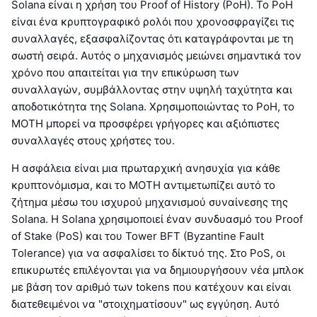
Solana είναι η χρήση του Proof of History (PoH). Το PoH
είναι ένα κρυπτογραφικό ρολόι που χρονοσφραγίζει τις
συναλλαγές, εξασφαλίζοντας ότι καταγράφονται με τη
σωστή σειρά. Αυτός ο μηχανισμός μειώνει σημαντικά τον
χρόνο που απαιτείται για την επικύρωση των
συναλλαγών, συμβάλλοντας στην υψηλή ταχύτητα και
αποδοτικότητα της Solana. Χρησιμοποιώντας το PoH, το
MOTH μπορεί να προσφέρει γρήγορες και αξιόπιστες
συναλλαγές στους χρήστες του.
Η ασφάλεια είναι μια πρωταρχική ανησυχία για κάθε
κρυπτονόμισμα, και το MOTH αντιμετωπίζει αυτό το
ζήτημα μέσω του ισχυρού μηχανισμού συναίνεσης της
Solana. Η Solana χρησιμοποιεί έναν συνδυασμό του Proof
of Stake (PoS) και του Tower BFT (Byzantine Fault
Tolerance) για να ασφαλίσει το δίκτυό της. Στο PoS, οι
επικυρωτές επιλέγονται για να δημιουργήσουν νέα μπλοκ
με βάση τον αριθμό των tokens που κατέχουν και είναι
διατεθειμένοι να "στοιχηματίσουν" ως εγγύηση. Αυτό