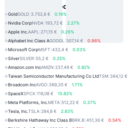
πραγματικού κόσμου
Gold
GOLD
3.752,6 €
0.19%
Nvidia Corp
NVDA
193,72 €
2.27%
Apple Inc.
AAPL
271,15 €
0.29%
Alphabet Inc Class A
GOOGL
307,14 €
0.96%
Microsoft Corp
MSFT
432,4 €
0.03%
Silver
SILVER
55,2 €
0.25%
Amazon.com Inc
AMZN
237,49 €
0.82%
Taiwan Semiconductor Manufacturing Co Ltd
TSM
364,12 €
Broadcom Inc
AVGO
369,35 €
1.71%
SpaceX
SPCX
116,08 €
15.83%
Meta Platforms, Inc.
META
512,22 €
0.37%
Tesla, Inc.
TSLA
284,8 €
2.83%
Berkshire Hathaway Inc Class B
BRK.B
451,36 €
0.54%