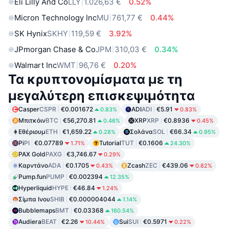
Eli Lilly And Co
LLY
1.026,63 €
0.52%
Micron Technology Inc
MU
761,77 €
0.44%
SK Hynix
SKHY
119,59 €
3.92%
JPmorgan Chase & Co
JPM
310,03 €
0.34%
Walmart Inc
WMT
96,76 €
0.20%
Τα κρυπτονομίσματα με τη
μεγαλύτερη επισκεψιμότητα
Casper
CSPR
€0.001672
ADI
ADI
€5.91
0.83%
0.83%
Μπιτκόιν
BTC
€56,270.81
XRP
XRP
€0.8936
0.46%
0.45%
Εθέριουμ
ETH
€1,659.22
Σολάνα
SOL
€66.34
0.28%
0.95%
Pi
PI
€0.07789
Tutorial
TUT
€0.1606
1.71%
24.30%
PAX Gold
PAXG
€3,746.67
0.29%
Καρντάνο
ADA
€0.1705
Zcash
ZEC
€439.06
0.43%
0.82%
Pump.fun
PUMP
€0.002394
12.35%
Hyperliquid
HYPE
€46.84
1.24%
Σίμπα Ινου
SHIB
€0.000004044
1.14%
Bubblemaps
BMT
€0.03368
160.54%
Audiera
BEAT
€2.26
Sui
SUI
€0.5971
10.44%
0.22%