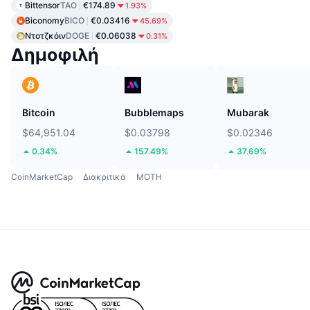
Bittensor
TAO
€174.89
1.93%
Biconomy
BICO
€0.03416
45.69%
Ντοτζκόιν
DOGE
€0.06038
0.31%
Δημοφιλή
Bitcoin
Bubblemaps
Mubarak
$64,951.04
$0.03798
$0.02346
0.34%
157.49%
37.69%
CoinMarketCap
Διακριτικά
MOTH