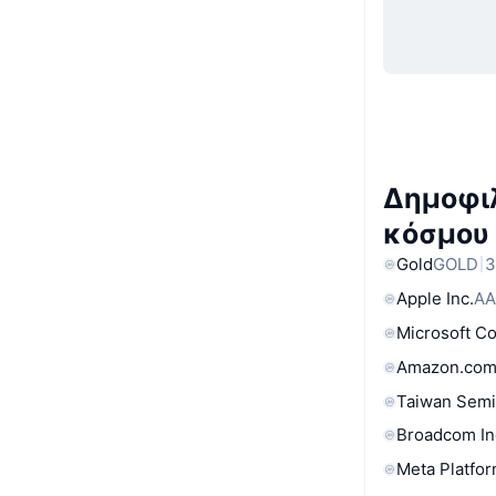
Δημοφιλ
κόσμου
Gold
GOLD
3
Apple Inc.
AA
Microsoft C
Amazon.com
Taiwan Semi
Broadcom In
Meta Platfor