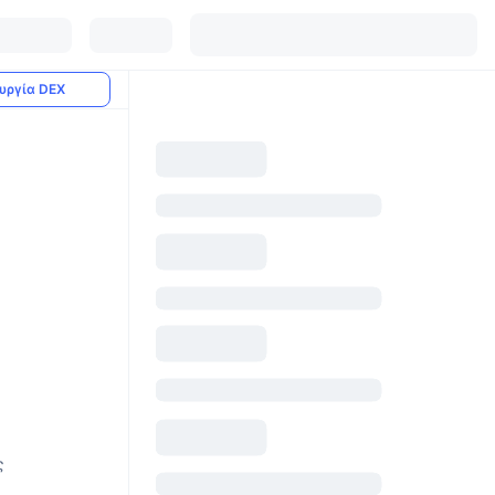
υργία DEX
ς