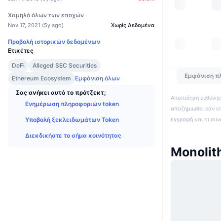
Χαμηλό όλων των εποχών
Nov 17, 2021
(
5y ago
)
Χωρίς Δεδομένα
Προβολή ιστορικών δεδομένων
Ετικέτες
DeFi
Alleged SEC Securities
Εμφάνιση π
Ethereum Ecosystem
Εμφάνιση όλων
Σας ανήκει αυτό το πρότζεκτ;
Αποποίηση ευθύνης:
Ενημέρωση πληροφοριών token
αποζημιωθεί εάν ε
εγγραφή και οι συ
Υποβολή ξεκλειδωμάτων Token
Διεκδικήστε το σήμα κοινότητας
Monolit