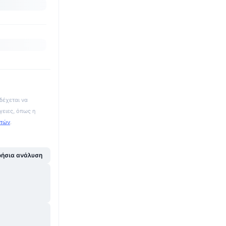
δέχεται να
γειες, όπως η
ατών
.
ήσια ανάλυση