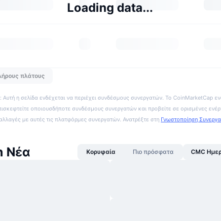
Loading data...
λήρους πλάτους
 Αυτή η σελίδα ενδέχεται να περιέχει συνδέσμους συνεργατών. Το CoinMarketCap εν
πισκεφτείτε οποιουσδήποτε συνδέσμους συνεργατών και προβείτε σε ορισμένες ενέρ
ναλλαγές με αυτές τις πλατφόρμες συνεργατών. Ανατρέξτε στη
Γνωστοποίηση Συνεργ
h Νέα
Κορυφαία
Πιο πρόσφατα
CMC Ημερ