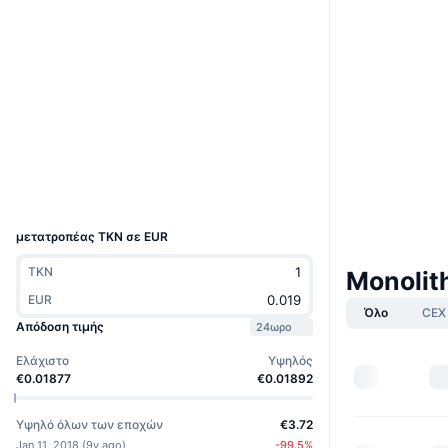
Ιστότοπος
Website
Whitepaper
Κοινωνικά
Συμβόλαια
0xaaaf...77e73a
2.3
Αξιολόγηση (CertiK)
etherscan.io
Explorers
Wallets
UCID
1660
μετατροπέας TKN σε EUR
TKN
Monolit
EUR
Όλο
CEX
Απόδοση τιμής
24ωρο
Ελάχιστο
Υψηλός
€0.01877
€0.01892
Υψηλό όλων των εποχών
€3.72
Jan 11, 2018
(
9y ago
)
-99.5
%