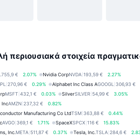
ή περιουσιακά στοιχεία πραγματικ
.755,9 €
2.07%
Nvidia Corp
NVDA
193,59 €
2.27%
PL
270,96 €
0.29%
Alphabet Inc Class A
GOOGL
306,93 €
orp
MSFT
432,1 €
0.03%
Silver
SILVER
54,99 €
3.05%
 Inc
AMZN
237,32 €
0.82%
conductor Manufacturing Co Ltd
TSM
363,88 €
0.44%
c
AVGO
369,1 €
1.71%
SpaceX
SPCX
116 €
15.83%
ms, Inc.
META
511,87 €
0.37%
Tesla, Inc.
TSLA
284,6 €
2.8