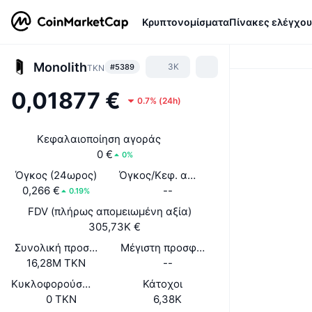
Κρυπτονομίσματα
Πίνακες ελέγχου
Monolith
3K
#5389
TKN
0,01877 €
0.7%
(
24h
)
Κεφαλαιοποίηση αγοράς
0 €
0%
Όγκος (24ωρος)
Όγκος/Κεφ. αγοράς (24ώ)
0,266 €
--
0.19%
FDV (πλήρως απομειωμένη αξία)
305,73K €
Συνολική προσφορά
Μέγιστη προσφορά
16,28M TKN
--
Κυκλοφορούσα Προσφορά
Κάτοχοι
0 TKN
6,38K