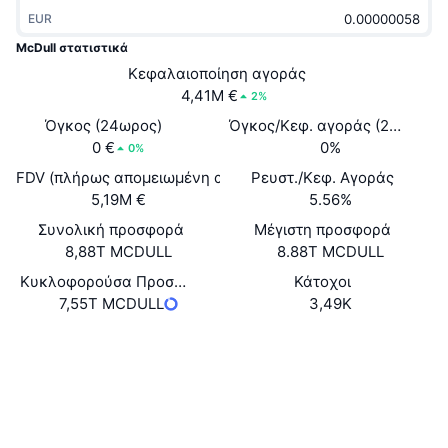
Δημοφιλή
Crypto ETFs
EUR
Εκμάθηση
CMC MCP
McDull στατιστικά
Νέο
Διαπραγματεύσιμα Αμοιβαία Κεφάλαια Μπιτκόιν
Κεφαλαιοποίηση αγοράς
x402
Νέα
4,41M €
2%
Κρυπτο
Διαπραγματεύσιμα Αμοιβαία Κεφάλαια Εθέριουμ
Όγκος (24ωρος)
Όγκος/Κεφ. αγοράς (24ώ)
Academy
0 €
0%
0%
Πολιτική
Τεχνική ανάλυση
FDV (πλήρως απομειωμένη αξία)
Ρευστ./Κεφ. Αγοράς
Έρευνα
5,19M €
5.56%
Αθλητισμός
RSI
Βίντεο
Συνολική προσφορά
Μέγιστη προσφορά
8,88T MCDULL
8.88T MCDULL
Οικονομικά
MACD
Γλωσσάριο
Κυκλοφορούσα Προσφορά
Κάτοχοι
7,55T MCDULL
3,49K
Τεχνολογία
Παράγωγα
Καμπάνιες
Ιστότοπος
Website
Κοινωνικά
NFT
Επισκόπηση
Airdrop
Συμβόλαια
Buoj8H...Yp6pCr
Συνολικά στατιστικά NFT
Explorers
solscan.io
Εκκαθαρίσεις
Ανταμοιβές Diamonds