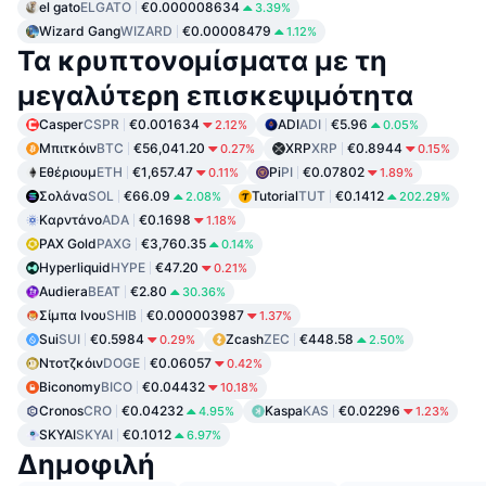
el gato
ELGATO
€0.000008634
3.39%
Wizard Gang
WIZARD
€0.00008479
1.12%
Τα κρυπτονομίσματα με τη
μεγαλύτερη επισκεψιμότητα
Casper
CSPR
€0.001634
ADI
ADI
€5.96
2.12%
0.05%
Μπιτκόιν
BTC
€56,041.20
XRP
XRP
€0.8944
0.27%
0.15%
Εθέριουμ
ETH
€1,657.47
Pi
PI
€0.07802
0.11%
1.89%
Σολάνα
SOL
€66.09
Tutorial
TUT
€0.1412
2.08%
202.29%
Καρντάνο
ADA
€0.1698
1.18%
PAX Gold
PAXG
€3,760.35
0.14%
Hyperliquid
HYPE
€47.20
0.21%
Audiera
BEAT
€2.80
30.36%
Σίμπα Ινου
SHIB
€0.000003987
1.37%
Sui
SUI
€0.5984
Zcash
ZEC
€448.58
0.29%
2.50%
Ντοτζκόιν
DOGE
€0.06057
0.42%
Biconomy
BICO
€0.04432
10.18%
Cronos
CRO
€0.04232
Kaspa
KAS
€0.02296
4.95%
1.23%
SKYAI
SKYAI
€0.1012
6.97%
Δημοφιλή