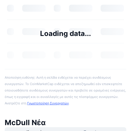
Loading data...
Αποποίηση ευθύνης: Αυτή η σελίδα ενδέχεται να περιέχει συνδέσμους
συνεργατών. Το CoinMarketCap ενδέχεται να αποζημιωθεί εάν επισκεφτείτε
οποιουσδήποτε συνδέσμους συνεργατών και προβείτε σε ορισμένες ενέργειες,
όπως η εγγραφή και οι συναλλαγές με αυτές τις πλατφόρμες συνεργατών.
Ανατρέξτε στη
Γνωστοποίηση Συνεργατών
.
McDull Νέα