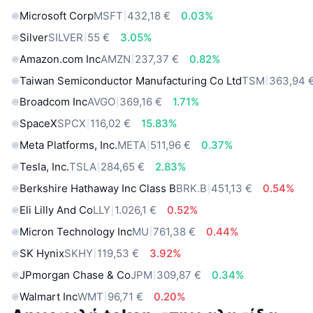
Microsoft Corp
MSFT
432,18 €
0.03%
Silver
SILVER
55 €
3.05%
Amazon.com Inc
AMZN
237,37 €
0.82%
Taiwan Semiconductor Manufacturing Co Ltd
TSM
363,94 
Broadcom Inc
AVGO
369,16 €
1.71%
SpaceX
SPCX
116,02 €
15.83%
Meta Platforms, Inc.
META
511,96 €
0.37%
Tesla, Inc.
TSLA
284,65 €
2.83%
Berkshire Hathaway Inc Class B
BRK.B
451,13 €
0.54%
Eli Lilly And Co
LLY
1.026,1 €
0.52%
Micron Technology Inc
MU
761,38 €
0.44%
SK Hynix
SKHY
119,53 €
3.92%
JPmorgan Chase & Co
JPM
309,87 €
0.34%
Walmart Inc
WMT
96,71 €
0.20%