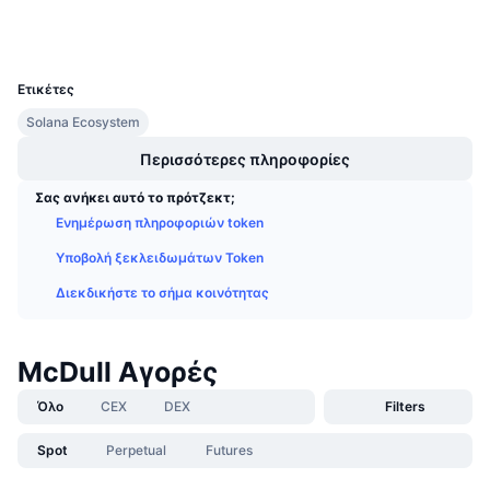
Wallets
Προσεχείς πωλήσεις
Επιτόκια χρηματοδότησης
Μάθετε και Κερδίστε
UCID
32866
Ετικέτες
Ημερολόγια
Solana Ecosystem
Ημερολόγιο ICO
Περισσότερες πληροφορίες
Σας ανήκει αυτό το πρότζεκτ;
Ημερολόγιο Εκδηλώσεων
Ενημέρωση πληροφοριών token
Υποβολή ξεκλειδωμάτων Token
Διεκδικήστε το σήμα κοινότητας
McDull Αγορές
Όλο
CEX
DEX
Filters
Spot
Perpetual
Futures