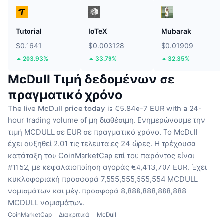
Tutorial
IoTeX
Mubarak
$0.1641
$0.003128
$0.01909
203.93%
33.79%
32.35%
McDull Τιμή δεδομένων σε
πραγματικό χρόνο
The live
McDull price today
is €5.84e-7 EUR with a 24-
hour trading volume of μη διαθέσιμη.
Ενημερώνουμε την
τιμή MCDULL σε EUR σε πραγματικό χρόνο.
Το McDull
έχει αυξηθεί 2.01 τις τελευταίες 24 ώρες.
Η τρέχουσα
κατάταξη του CoinMarketCap επί του παρόντος είναι
#1152, με κεφαλαιοποίηση αγοράς €4,413,707 EUR.
Έχει
κυκλοφοριακή προσφορά 7,555,555,555,554 MCDULL
νομισμάτων
και μέγ. προσφορά 8,888,888,888,888
MCDULL νομισμάτων.
CoinMarketCap
Διακριτικά
McDull