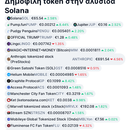
Δημοφιλή token στην αλυσίδα
Solana
Solana
SOL
€65.54
2.58%
Pump.fun
PUMP
€0.00212
Jupiter
JUP
€0.16
8.44%
2.52%
Pudgy Penguins
PENGU
€0.005401
2.20%
OFFICIAL TRUMP
TRUMP
€1.28
0.48%
Lingo
LINGO
€0.007742
1.35%
MAGIC•INTERNET•MONEY (Bitcoin)
MIM
€0.0001811
2.04%
Anthropic tokenized stock
ANTHROPIC
€691.54
4.56%
(PreStocks)
Green Satoshi Token (SOL)
GST
€0.0008516
0.51%
Helium Mobile
MOBILE
€0.00004985
1.65%
Graphite Protocol
GP
€0.1099
8.42%
Access Protocol
ACS
€0.0001093
1.48%
Manchester City Fan Token
CITY
€0.3219
1.67%
Ket (ketonsolana.com)
KET
€0.0038
9.98%
Marvell tokenized stock (xStock)
MRVLX
€192.08
1.82%
Stream SZN
STRSZN
€0.00008707
1.58%
Mobileye Global Tokenized Stock (Ondo)
MBLYon
€7.56
0.02%
Fluminense FC Fan Token
FLU
€0.02139
4.32%