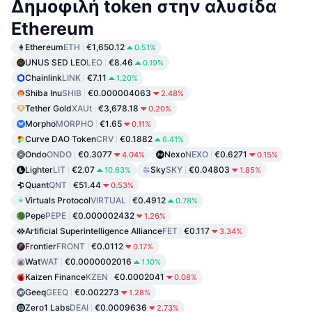
Δημοφιλή token στην αλυσίδα
Ethereum
Ethereum
ETH
€1,650.12
0.51%
UNUS SED LEO
LEO
€8.46
0.19%
Chainlink
LINK
€7.11
1.20%
Shiba Inu
SHIB
€0.000004063
2.48%
Tether Gold
XAUt
€3,678.18
0.20%
Morpho
MORPHO
€1.65
0.11%
Curve DAO Token
CRV
€0.1882
6.41%
Ondo
ONDO
€0.3077
Nexo
NEXO
€0.6271
4.04%
0.15%
Lighter
LIT
€2.07
Sky
SKY
€0.04803
10.63%
1.85%
Quant
QNT
€51.44
0.53%
Virtuals Protocol
VIRTUAL
€0.4912
0.78%
Pepe
PEPE
€0.000002432
1.26%
Artificial Superintelligence Alliance
FET
€0.117
3.34%
Frontier
FRONT
€0.0112
0.17%
Wat
WAT
€0.0000002016
1.10%
Kaizen Finance
KZEN
€0.0002041
0.08%
Geeq
GEEQ
€0.002273
1.28%
Zero1 Labs
DEAI
€0.0009636
2.73%