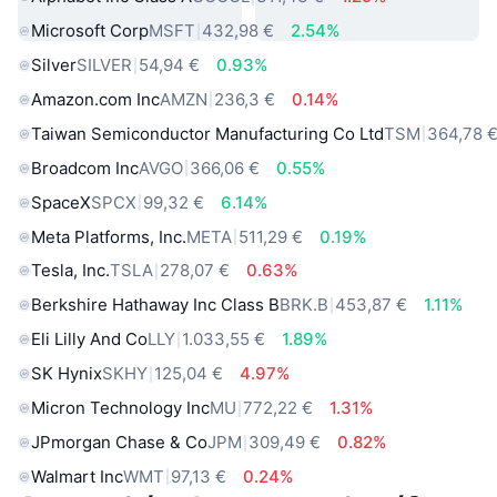
Microsoft Corp
MSFT
432,98 €
2.54%
Silver
SILVER
54,94 €
0.93%
Amazon.com Inc
AMZN
236,3 €
0.14%
Taiwan Semiconductor Manufacturing Co Ltd
TSM
364,78 
Broadcom Inc
AVGO
366,06 €
0.55%
SpaceX
SPCX
99,32 €
6.14%
Meta Platforms, Inc.
META
511,29 €
0.19%
Tesla, Inc.
TSLA
278,07 €
0.63%
Berkshire Hathaway Inc Class B
BRK.B
453,87 €
1.11%
Eli Lilly And Co
LLY
1.033,55 €
1.89%
SK Hynix
SKHY
125,04 €
4.97%
Micron Technology Inc
MU
772,22 €
1.31%
JPmorgan Chase & Co
JPM
309,49 €
0.82%
Walmart Inc
WMT
97,13 €
0.24%