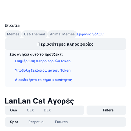
Wallets
Προσεχείς πωλήσεις
Επιτόκια χρηματοδότησης
Μάθετε και Κερδίστε
UCID
36574
Ετικέτες
Ημερολόγια
Memes
Cat-Themed
Animal Memes
Εμφάνιση όλων
Ημερολόγιο ICO
Περισσότερες πληροφορίες
Σας ανήκει αυτό το πρότζεκτ;
Ημερολόγιο Εκδηλώσεων
Ενημέρωση πληροφοριών token
Υποβολή ξεκλειδωμάτων Token
Διεκδικήστε το σήμα κοινότητας
LanLan Cat Αγορές
Όλο
CEX
DEX
Filters
Spot
Perpetual
Futures