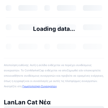
Loading data...
Αποποίηση ευθύνης: Αυτή η σελίδα ενδέχεται να περιέχει συνδέσμους
συνεργατών. Το CoinMarketCap ενδέχεται να αποζημιωθεί εάν επισκεφτείτε
οποιουσδήποτε συνδέσμους συνεργατών και προβείτε σε ορισμένες ενέργειες,
όπως η εγγραφή και οι συναλλαγές με αυτές τις πλατφόρμες συνεργατών.
Ανατρέξτε στη
Γνωστοποίηση Συνεργατών
.
LanLan Cat Νέα