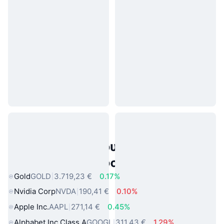
Δημοφιλή περιουσιακά στοιχεία
πραγματικού κόσμου
Gold
GOLD
3.719,23 €
0.17%
Nvidia Corp
NVDA
190,41 €
0.10%
Apple Inc.
AAPL
271,14 €
0.45%
Alphabet Inc Class A
GOOGL
311,43 €
1.29%