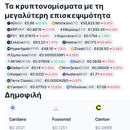
Τα κρυπτονομίσματα με τη
μεγαλύτερη επισκεψιμότητα
ADI
ADI
€5.98
Μπιτκόιν
BTC
€55,823.50
0.15%
0.41%
XRP
XRP
€0.8876
Εθέριουμ
ETH
€1,650.45
2.37%
0.14%
Pi
PI
€0.07615
Καρντάνο
ADA
€0.1754
3.34%
7.76%
Σολάνα
SOL
€63.22
Heima
HEI
€0.173
1.37%
53.80%
Hyperliquid
HYPE
€48.16
Zcash
ZEC
€436.92
1.00%
0.58%
Σίμπα Ινου
SHIB
€0.000003991
4.58%
SKYAI
SKYAI
€0.07909
Sui
SUI
€0.5838
22.04%
1.75%
Stellar
XLM
€0.14
Ντοτζκόιν
DOGE
€0.06006
0.50%
0.67%
Kaspa
KAS
€0.0222
Audiera
BEAT
€1.71
2.20%
0.03%
Terra Classic
LUNC
€0.00004265
0.87%
Canton
CC
€0.07703
Τσέινλινκ
LINK
€7.08
12.25%
0.03%
Δημοφιλή
Cardano
Fusionist
Canton
$0.2021
$0.1251
$0.0888