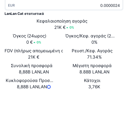
Δημοφιλή
Crypto ETFs
EUR
Εκμάθηση
CMC MCP
LanLan Cat στατιστικά
Νέο
Διαπραγματεύσιμα Αμοιβαία Κεφάλαια Μπιτκόιν
Κεφαλαιοποίηση αγοράς
x402
Νέα
21K €
0%
Κρυπτο
Διαπραγματεύσιμα Αμοιβαία Κεφάλαια Εθέριουμ
Όγκος (24ωρος)
Όγκος/Κεφ. αγοράς (24ώ)
Academy
0 €
0%
0%
Πολιτική
Τεχνική ανάλυση
FDV (πλήρως απομειωμένη αξία)
Ρευστ./Κεφ. Αγοράς
Έρευνα
21K €
71.34%
Αθλητισμός
RSI
Βίντεο
Συνολική προσφορά
Μέγιστη προσφορά
8,88B LANLAN
8.88B LANLAN
Οικονομικά
MACD
Γλωσσάριο
Κυκλοφορούσα Προσφορά
Κάτοχοι
8,88B LANLAN
3,76K
Τεχνολογία
Παράγωγα
Καμπάνιες
Ιστότοπος
Website
Κοινωνικά
NFT
Επισκόπηση
Airdrop
Συμβόλαια
0xEccA...7E51FB
Συνολικά στατιστικά NFT
Explorers
etherscan.io
Εκκαθαρίσεις
Ανταμοιβές Diamonds