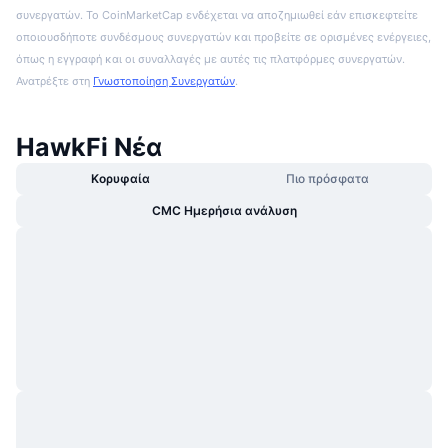
συνεργατών. Το CoinMarketCap ενδέχεται να αποζημιωθεί εάν επισκεφτείτε
οποιουσδήποτε συνδέσμους συνεργατών και προβείτε σε ορισμένες ενέργειες,
όπως η εγγραφή και οι συναλλαγές με αυτές τις πλατφόρμες συνεργατών.
Ανατρέξτε στη
Γνωστοποίηση Συνεργατών
.
HawkFi Νέα
Κορυφαία
Πιο πρόσφατα
CMC Ημερήσια ανάλυση