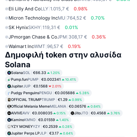
Eli Lilly And Co
LLY
1.015,7 €
0.98%
Micron Technology Inc
MU
764,52 €
0.70%
SK Hynix
SKHY
119,31 €
0.01%
JPmorgan Chase & Co
JPM
308,17 €
0.36%
Walmart Inc
WMT
96,57 €
0.19%
Δημοφιλή token στην αλυσίδα
Solana
Solana
SOL
€66.33
1.20%
Pump.fun
PUMP
€0.002341
10.41%
Jupiter
JUP
€0.1568
2.01%
Pudgy Penguins
PENGU
€0.005686
5.28%
OFFICIAL TRUMP
TRUMP
€1.29
0.99%
Official Melania Meme
MELANIA
€0.06576
0.64%
AIVIVE
AVV
€0.008035
Jito
JTO
€0.4568
0.15%
3.76%
Kamino
KMNO
€0.01559
1.40%
YZY MONEY
YZY
€0.2539
0.28%
Jupiter Perps LP
JLP
€3.17
0.64%