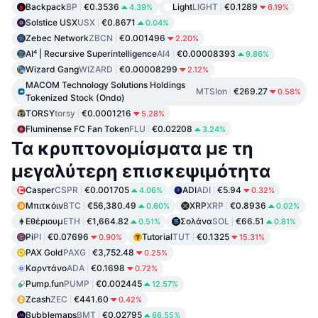
Backpack
BP
€0.3536
Light
LIGHT
€0.1289
4.39%
6.19%
Solstice USX
USX
€0.8671
0.04%
Zebec Network
ZBCN
€0.001496
2.20%
AI⁴ | Recursive Superintelligence
AI4
€0.00008393
9.86%
Wizard Gang
WIZARD
€0.00008299
2.12%
MACOM Technology Solutions Holdings
MTSIon
€269.27
0.58%
Tokenized Stock (Ondo)
TORSY
torsy
€0.0001216
5.28%
Fluminense FC Fan Token
FLU
€0.02208
3.24%
Τα κρυπτονομίσματα με τη
μεγαλύτερη επισκεψιμότητα
Casper
CSPR
€0.001705
ADI
ADI
€5.94
4.06%
0.32%
Μπιτκόιν
BTC
€56,380.49
XRP
XRP
€0.8936
0.60%
0.02%
Εθέριουμ
ETH
€1,664.82
Σολάνα
SOL
€66.51
0.51%
0.81%
Pi
PI
€0.07696
Tutorial
TUT
€0.1325
0.90%
15.31%
PAX Gold
PAXG
€3,752.48
0.25%
Καρντάνο
ADA
€0.1698
0.72%
Pump.fun
PUMP
€0.002445
12.57%
Zcash
ZEC
€441.60
0.42%
Bubblemaps
BMT
€0.02795
66.55%