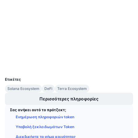
Προσεχείς πωλήσεις
Κοινωνικά
Επιτόκια χρηματοδότησης
Μάθετε και Κερδίστε
Συμβόλαια
BKipke...DDu9WE
3.6
Αξιολόγηση (CertiK)
Ημερολόγια
Audits
Ημερολόγιο ICO
Explorers
solscan.io
Wallets
Ημερολόγιο Εκδηλώσεων
UCID
19677
Ετικέτες
Solana Ecosystem
DeFi
Terra Ecosystem
Περισσότερες πληροφορίες
Σας ανήκει αυτό το πρότζεκτ;
Ενημέρωση πληροφοριών token
Υποβολή ξεκλειδωμάτων Token
Διεκδικήστε το σήμα κοινότητας