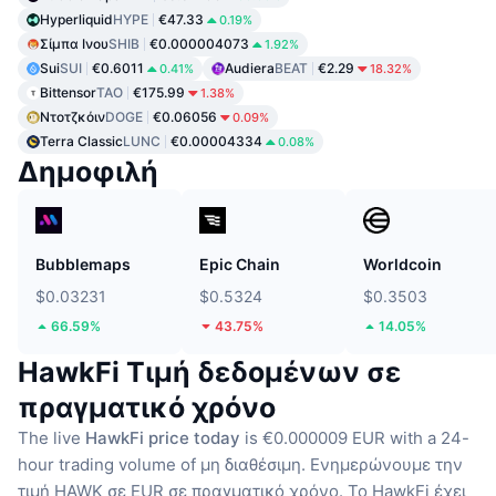
Hyperliquid
HYPE
€47.33
0.19%
Σίμπα Ινου
SHIB
€0.000004073
1.92%
Sui
SUI
€0.6011
Audiera
BEAT
€2.29
0.41%
18.32%
Bittensor
TAO
€175.99
1.38%
Ντοτζκόιν
DOGE
€0.06056
0.09%
Terra Classic
LUNC
€0.00004334
0.08%
Δημοφιλή
Bubblemaps
Epic Chain
Worldcoin
$0.03231
$0.5324
$0.3503
66.59%
43.75%
14.05%
HawkFi Τιμή δεδομένων σε
πραγματικό χρόνο
The live
HawkFi price today
is €0.000009 EUR with a 24-
hour trading volume of μη διαθέσιμη.
Ενημερώνουμε την
τιμή HAWK σε EUR σε πραγματικό χρόνο.
Το HawkFi έχει