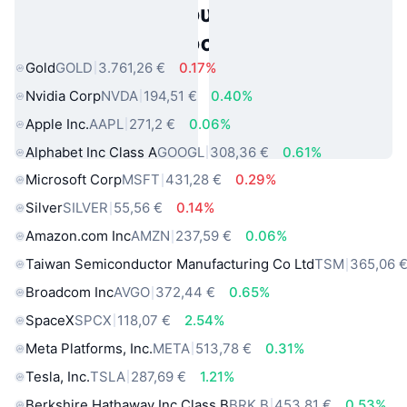
Δημοφιλή περιουσιακά στοιχεία
πραγματικού κόσμου
Gold
GOLD
3.761,26 €
0.17%
Nvidia Corp
NVDA
194,51 €
0.40%
Apple Inc.
AAPL
271,2 €
0.06%
Alphabet Inc Class A
GOOGL
308,36 €
0.61%
Microsoft Corp
MSFT
431,28 €
0.29%
Silver
SILVER
55,56 €
0.14%
Amazon.com Inc
AMZN
237,59 €
0.06%
Taiwan Semiconductor Manufacturing Co Ltd
TSM
365,06 
Broadcom Inc
AVGO
372,44 €
0.65%
SpaceX
SPCX
118,07 €
2.54%
Meta Platforms, Inc.
META
513,78 €
0.31%
Tesla, Inc.
TSLA
287,69 €
1.21%
Berkshire Hathaway Inc Class B
BRK.B
453,81 €
0.53%