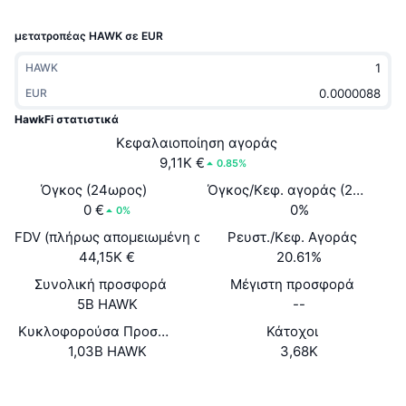
Δημοφιλή
Crypto ETFs
Εκμάθηση
CMC MCP
μετατροπέας HAWK σε EUR
Νέο
Διαπραγματεύσιμα Αμοιβαία Κεφάλαια Μπιτκόιν
HAWK
x402
Νέα
EUR
Κρυπτο
Διαπραγματεύσιμα Αμοιβαία Κεφάλαια Εθέριουμ
Academy
HawkFi στατιστικά
Κεφαλαιοποίηση αγοράς
Πολιτική
Τεχνική ανάλυση
Έρευνα
9,11K €
0.85%
Όγκος (24ωρος)
Αθλητισμός
Όγκος/Κεφ. αγοράς (24ώ)
RSI
Βίντεο
0 €
0%
0%
Οικονομικά
FDV (πλήρως απομειωμένη αξία)
Ρευστ./Κεφ. Αγοράς
MACD
Γλωσσάριο
44,15K €
20.61%
Τεχνολογία
Συνολική προσφορά
Μέγιστη προσφορά
Παράγωγα
Καμπάνιες
5B HAWK
--
Κυκλοφορούσα Προσφορά
Κάτοχοι
NFT
Επισκόπηση
Airdrop
1,03B HAWK
3,68K
Συνολικά στατιστικά NFT
Ιστότοπος
Website
Whitepaper
Εκκαθαρίσεις
Ανταμοιβές Diamonds