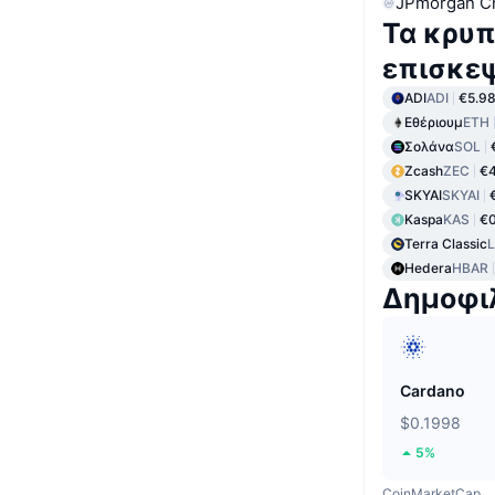
JPmorgan C
Τα κρυπ
επισκε
ADI
ADI
€5.9
Εθέριουμ
ETH
Σολάνα
SOL
Zcash
ZEC
€4
SKYAI
SKYAI
Kaspa
KAS
€0
Terra Classic
Hedera
HBAR
Δημοφι
Cardano
$0.1998
5%
CoinMarketCap