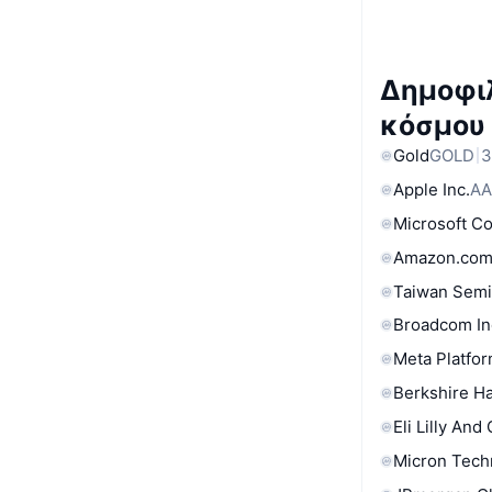
Δημοφιλ
κόσμου
Gold
GOLD
3
Apple Inc.
AA
Microsoft C
Amazon.com
Taiwan Semi
Broadcom In
Meta Platfor
Berkshire Ha
Eli Lilly And
Micron Tech