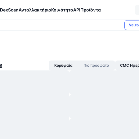
DexScan
Ανταλλακτήρια
Κοινότητα
API
Προϊόντα
Λειτο
α
Κορυφαία
Πιο πρόσφατα
CMC Ημερ