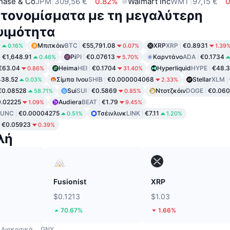
hase & Co
JPM
309,56 €
0.82%
Walmart Inc
WMT
97,15 €
τονομίσματα με τη μεγαλύτερη
ψιμότητα
8
Μπιτκόιν
BTC
€55,791.08
XRP
XRP
€0.8931
0.16%
0.07%
1.39
€1,648.91
Pi
PI
€0.07613
Καρντάνο
ADA
€0.1734
0.46%
5.70%
€63.04
Heima
HEI
€0.1704
Hyperliquid
HYPE
€48.
0.86%
31.40%
38.52
Σίμπα Ινου
SHIB
€0.000004068
Stellar
XLM
0.03%
2.33%
€0.08528
Sui
SUI
€0.5869
Ντοτζκόιν
DOGE
€0.060
58.71%
0.85%
.02225
Audiera
BEAT
€1.79
1.09%
9.45%
LUNC
€0.00004275
Τσέινλινκ
LINK
€7.11
0.51%
1.20%
€0.05923
0.39%
λή
Fusionist
XRP
$0.1213
$1.03
70.67%
1.66%
Διακριτικά
GNY