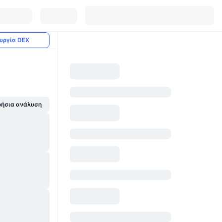
υργία DEX
ήσια ανάλυση