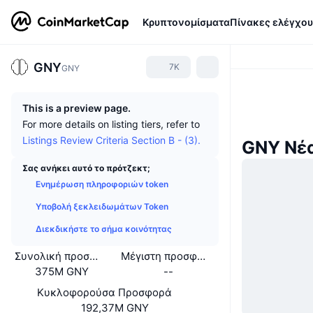
Κρυπτονομίσματα
Πίνακες ελέγχου
GNY
7K
GNY
This is a preview page.
For more details on listing tiers, refer to
Listings Review Criteria Section B - (3).
GNY Νέ
Σας ανήκει αυτό το πρότζεκτ;
Ενημέρωση πληροφοριών token
Υποβολή ξεκλειδωμάτων Token
Διεκδικήστε το σήμα κοινότητας
Συνολική προσφορά
Μέγιστη προσφορά
375M GNY
--
Κυκλοφορούσα Προσφορά
192,37M GNY