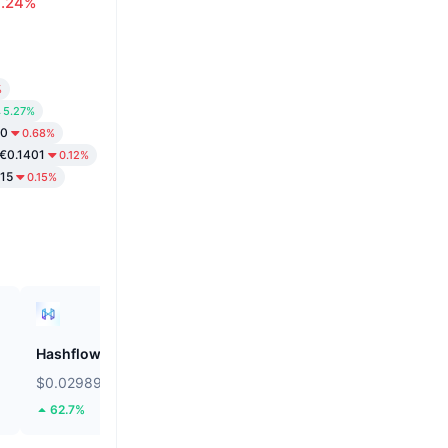
0.24%
%
5.27%
30
0.68%
€0.1401
0.12%
15
0.15%
Hashflow
ZEROBASE
$0.02989
$0.1476
62.7%
14.26%