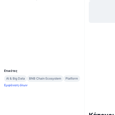
Website
Whitepaper
Ιστότοπος
Κοινωνικά
Συμβόλαια
0xb1f8...6751d4
3.8
Αξιολόγηση (CertiK)
Explorers
etherscan.io
Wallets
UCID
3936
Ετικέτες
AI & Big Data
BNB Chain Ecosystem
Platform
Εμφάνιση όλων