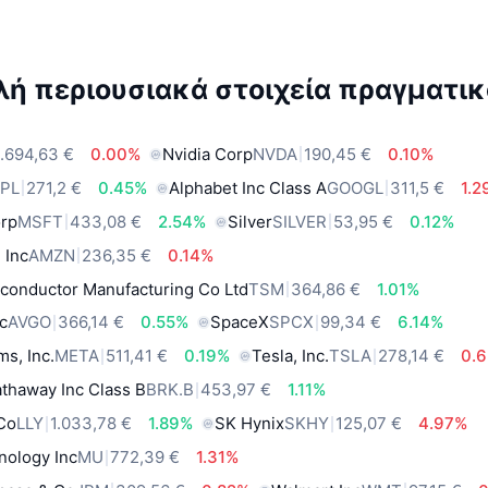
ή περιουσιακά στοιχεία πραγματικ
.694,63 €
0.00%
Nvidia Corp
NVDA
190,45 €
0.10%
PL
271,2 €
0.45%
Alphabet Inc Class A
GOOGL
311,5 €
1.
orp
MSFT
433,08 €
2.54%
Silver
SILVER
53,95 €
0.12%
 Inc
AMZN
236,35 €
0.14%
conductor Manufacturing Co Ltd
TSM
364,86 €
1.01%
c
AVGO
366,14 €
0.55%
SpaceX
SPCX
99,34 €
6.14%
ms, Inc.
META
511,41 €
0.19%
Tesla, Inc.
TSLA
278,14 €
0.
thaway Inc Class B
BRK.B
453,97 €
1.11%
 Co
LLY
1.033,78 €
1.89%
SK Hynix
SKHY
125,07 €
4.97%
nology Inc
MU
772,39 €
1.31%