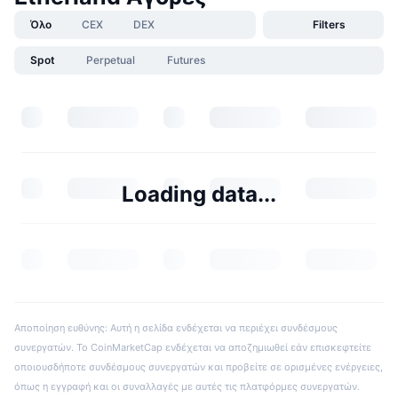
Όλο
CEX
DEX
Filters
Spot
Perpetual
Futures
Loading data...
Αποποίηση ευθύνης: Αυτή η σελίδα ενδέχεται να περιέχει συνδέσμους
συνεργατών. Το CoinMarketCap ενδέχεται να αποζημιωθεί εάν επισκεφτείτε
οποιουσδήποτε συνδέσμους συνεργατών και προβείτε σε ορισμένες ενέργειες,
όπως η εγγραφή και οι συναλλαγές με αυτές τις πλατφόρμες συνεργατών.