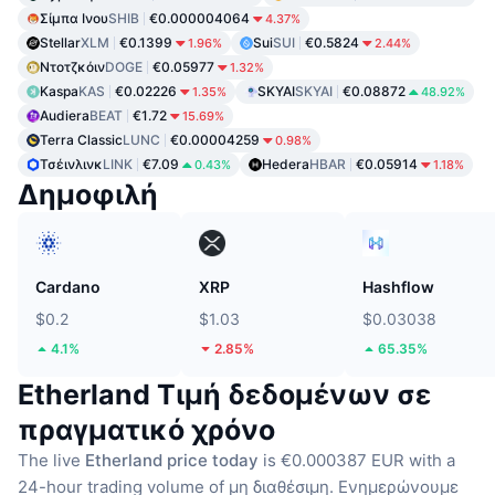
Σίμπα Ινου
SHIB
€0.000004064
4.37%
Stellar
XLM
€0.1399
Sui
SUI
€0.5824
1.96%
2.44%
Ντοτζκόιν
DOGE
€0.05977
1.32%
Kaspa
KAS
€0.02226
SKYAI
SKYAI
€0.08872
1.35%
48.92%
Audiera
BEAT
€1.72
15.69%
Terra Classic
LUNC
€0.00004259
0.98%
Τσέινλινκ
LINK
€7.09
Hedera
HBAR
€0.05914
0.43%
1.18%
Δημοφιλή
Cardano
XRP
Hashflow
$0.2
$1.03
$0.03038
4.1%
2.85%
65.35%
Etherland Τιμή δεδομένων σε
πραγματικό χρόνο
The live
Etherland price today
is €0.000387 EUR with a
24-hour trading volume of μη διαθέσιμη.
Ενημερώνουμε