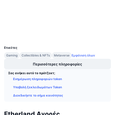
Συμβόλαια
Προσεχείς πωλήσεις
Επιτόκια χρηματοδότησης
Μάθετε και Κερδίστε
3.4
Αξιολόγηση (CertiK)
etherscan.io
Explorers
Ημερολόγια
Wallets
Ημερολόγιο ICO
UCID
9492
Ετικέτες
Ημερολόγιο Εκδηλώσεων
Gaming
Collectibles & NFTs
Metaverse
Εμφάνιση όλων
Περισσότερες πληροφορίες
Σας ανήκει αυτό το πρότζεκτ;
Ενημέρωση πληροφοριών token
Υποβολή ξεκλειδωμάτων Token
Διεκδικήστε το σήμα κοινότητας
Etherland Αγορές