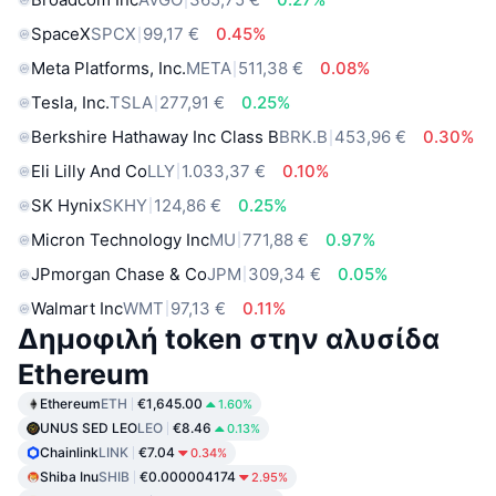
SpaceX
SPCX
99,17 €
0.45%
Meta Platforms, Inc.
META
511,38 €
0.08%
Tesla, Inc.
TSLA
277,91 €
0.25%
Berkshire Hathaway Inc Class B
BRK.B
453,96 €
0.30%
Eli Lilly And Co
LLY
1.033,37 €
0.10%
SK Hynix
SKHY
124,86 €
0.25%
Micron Technology Inc
MU
771,88 €
0.97%
JPmorgan Chase & Co
JPM
309,34 €
0.05%
Walmart Inc
WMT
97,13 €
0.11%
Δημοφιλή token στην αλυσίδα
Ethereum
Ethereum
ETH
€1,645.00
1.60%
UNUS SED LEO
LEO
€8.46
0.13%
Chainlink
LINK
€7.04
0.34%
Shiba Inu
SHIB
€0.000004174
2.95%