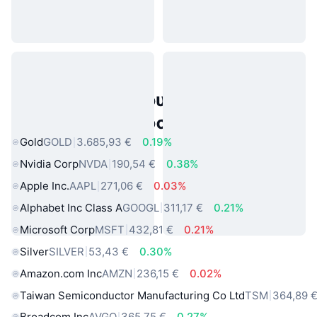
Δημοφιλή περιουσιακά στοιχεία
πραγματικού κόσμου
Gold
GOLD
3.685,93 €
0.19%
Nvidia Corp
NVDA
190,54 €
0.38%
Apple Inc.
AAPL
271,06 €
0.03%
Alphabet Inc Class A
GOOGL
311,17 €
0.21%
Microsoft Corp
MSFT
432,81 €
0.21%
Silver
SILVER
53,43 €
0.30%
Amazon.com Inc
AMZN
236,15 €
0.02%
Taiwan Semiconductor Manufacturing Co Ltd
TSM
364,89 
Broadcom Inc
AVGO
365,75 €
0.27%