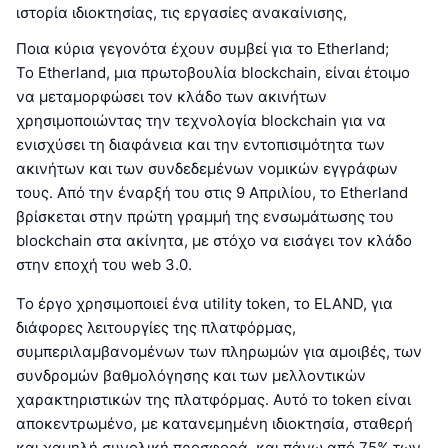
ιστορία ιδιοκτησίας, τις εργασίες ανακαίνισης,
Ποια κύρια γεγονότα έχουν συμβεί για το Etherland;
Το Etherland, μια πρωτοβουλία blockchain, είναι έτοιμο
να μεταμορφώσει τον κλάδο των ακινήτων
χρησιμοποιώντας την τεχνολογία blockchain για να
ενισχύσει τη διαφάνεια και την εντοπισιμότητα των
ακινήτων και των συνδεδεμένων νομικών εγγράφων
τους. Από την έναρξή του στις 9 Απριλίου, το Etherland
βρίσκεται στην πρώτη γραμμή της ενσωμάτωσης του
blockchain στα ακίνητα, με στόχο να εισάγει τον κλάδο
στην εποχή του web 3.0.
Το έργο χρησιμοποιεί ένα utility token, το ELAND, για
διάφορες λειτουργίες της πλατφόρμας,
συμπεριλαμβανομένων των πληρωμών για αμοιβές, των
συνδρομών βαθμολόγησης και των μελλοντικών
χαρακτηριστικών της πλατφόρμας. Αυτό το token είναι
αποκεντρωμένο, με κατανεμημένη ιδιοκτησία, σταθερή
και χαμηλή συνολική προσφορά, και πάνω από 75% των