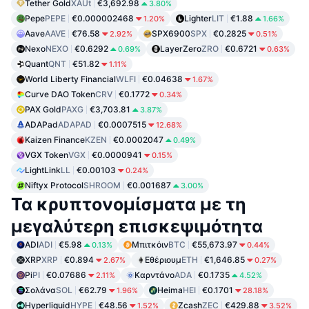
Tether Gold
XAUt
€3,692.98
3.80%
Pepe
PEPE
€0.000002468
Lighter
LIT
€1.88
1.20%
1.66%
Aave
AAVE
€76.58
SPX6900
SPX
€0.2825
2.92%
0.51%
Nexo
NEXO
€0.6292
LayerZero
ZRO
€0.6721
0.69%
0.63%
Quant
QNT
€51.82
1.11%
World Liberty Financial
WLFI
€0.04638
1.67%
Curve DAO Token
CRV
€0.1772
0.34%
PAX Gold
PAXG
€3,703.81
3.87%
ADAPad
ADAPAD
€0.0007515
12.68%
Kaizen Finance
KZEN
€0.0002047
0.49%
VGX Token
VGX
€0.0000941
0.15%
LightLink
LL
€0.00103
0.24%
Niftyx Protocol
SHROOM
€0.001687
3.00%
Τα κρυπτονομίσματα με τη
μεγαλύτερη επισκεψιμότητα
ADI
ADI
€5.98
Μπιτκόιν
BTC
€55,673.97
0.13%
0.44%
XRP
XRP
€0.894
Εθέριουμ
ETH
€1,646.85
2.67%
0.27%
Pi
PI
€0.07686
Καρντάνο
ADA
€0.1735
2.11%
4.52%
Σολάνα
SOL
€62.79
Heima
HEI
€0.1701
1.96%
28.18%
Hyperliquid
HYPE
€48.56
Zcash
ZEC
€429.88
1.52%
3.52%