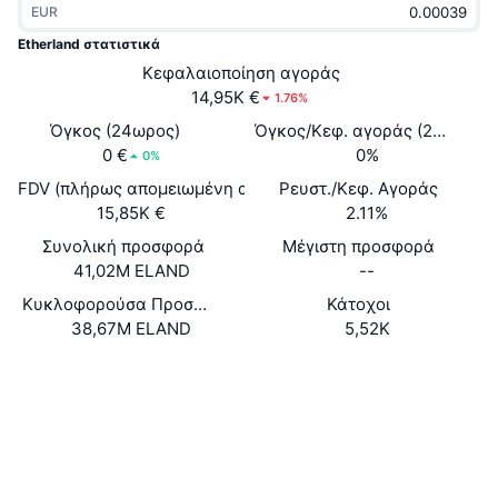
EUR
Δημοφιλή
Crypto ETFs
Εκμάθηση
CMC MCP
Etherland στατιστικά
Νέο
Κεφαλαιοποίηση αγοράς
Διαπραγματεύσιμα Αμοιβαία Κεφάλαια Μπιτκόιν
x402
Νέα
14,95K €
1.76%
Κρυπτο
Διαπραγματεύσιμα Αμοιβαία Κεφάλαια Εθέριουμ
Όγκος (24ωρος)
Όγκος/Κεφ. αγοράς (24ώ)
Academy
0 €
0%
0%
Πολιτική
FDV (πλήρως απομειωμένη αξία)
Ρευστ./Κεφ. Αγοράς
Τεχνική ανάλυση
Έρευνα
15,85K €
2.11%
Αθλητισμός
Συνολική προσφορά
Μέγιστη προσφορά
RSI
Βίντεο
41,02M ELAND
--
Οικονομικά
MACD
Κυκλοφορούσα Προσφορά
Κάτοχοι
Γλωσσάριο
38,67M ELAND
5,52K
Τεχνολογία
Website
Whitepaper
Παράγωγα
Καμπάνιες
Ιστότοπος
NFT
Επισκόπηση
Airdrop
Κοινωνικά
Συνολικά στατιστικά NFT
Εκκαθαρίσεις
Ανταμοιβές Diamonds
0x33e0...523205