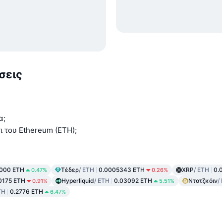
σεις
α;
ι του Ethereum (ETH);
0000 ETH
Τέδερ
/ ETH
0.0005343 ETH
XRP
/ ETH
0.
0.47%
0.26%
0175 ETH
Hyperliquid
/ ETH
0.03092 ETH
Ντοτζκόιν
/
0.91%
5.51%
TH
0.2776 ETH
6.47%