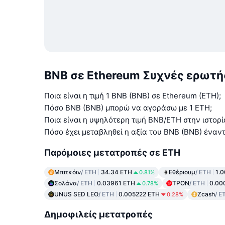
BNB σε Ethereum Συχνές ερωτή
Ποια είναι η τιμή 1 BNB (BNB) σε Ethereum (ETH);
Πόσο BNB (BNB) μπορώ να αγοράσω με 1 ETH;
Ποια είναι η υψηλότερη τιμή BNB/ETH στην ιστορί
Πόσο έχει μεταβληθεί η αξία του BNB (BNB) έναντ
Παρόμοιες μετατροπές σε ETH
Μπιτκόιν
/ ETH
34.34 ETH
Εθέριουμ
/ ETH
1.
0.81%
Σολάνα
/ ETH
0.03961 ETH
ΤΡΟΝ
/ ETH
0.00
0.78%
UNUS SED LEO
/ ETH
0.005222 ETH
Zcash
/ E
0.28%
Δημοφιλείς μετατροπές