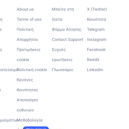
About us
Μπείτε στη
X (Twitter)
η
Terms of use
λίστα
Κοινότητα
s
Πολιτική
Φόρμα Αίτησης
Telegram
x
Απορρήτου
Contact Support
Instagram
ς
Προτιμήσεις
Συχνές
Facebook
cookie
ερωτήσεις
Reddit
ματεύσιμα
Πολιτική cookie
Γλωσσάριο
LinkedIn
Κανόνες
α
Κοινότητας
Αποποίηση
ευθυνών
ομισμάτων
Μεθοδολογία