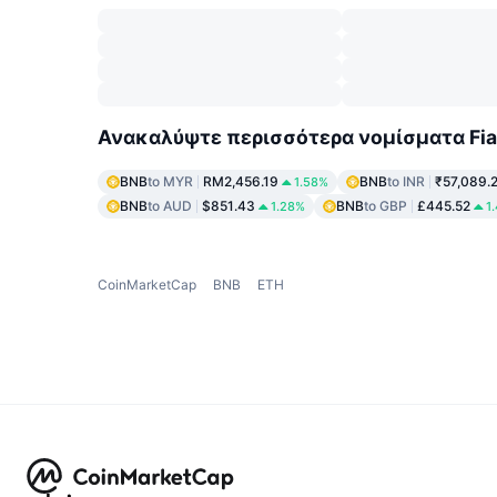
Ανακαλύψτε περισσότερα νομίσματα Fia
BNB
to MYR
RM2,456.19
BNB
to INR
₹57,089.
1.58%
BNB
to AUD
$851.43
BNB
to GBP
£445.52
1.28%
1
CoinMarketCap
BNB
ETH