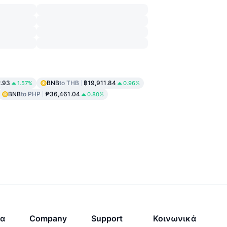
.93
BNB
to THB
฿19,911.84
1.57%
0.96%
BNB
to PHP
₱36,461.04
0.80%
τα
Company
Support
Κοινωνικά