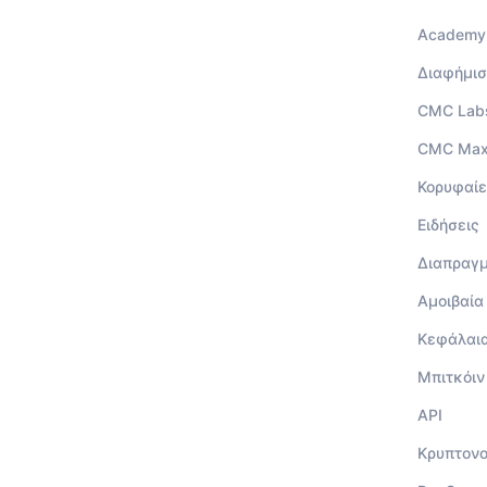
Academy
Διαφήμισ
CMC Lab
CMC Ma
Κορυφαίε
Ειδήσεις
Διαπραγ
Αμοιβαία
Κεφάλαι
Μπιτκόιν
API
Κρυπτον