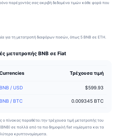
ρόνο παρέχοντάς σας ακριβή δεδομένα τιμών κάθε φορά που
ιμία για τη μετατροπή διαφόρων ποσών, όπως 5 BNB σε ETH.
ές μετατροπής BNB σε Fiat
Currencies
Τρέχουσα τιμή
BNB
/
USD
$599.93
BNB
/
BTC
0.009345 BTC
ς ο πίνακας παραθέτει την τρέχουσα τιμή μετατροπής του
(BNB) σε πολλά από τα πιο δημοφιλή fiat νομίσματα και τα
λύτερα κρυπτονομίσματα.