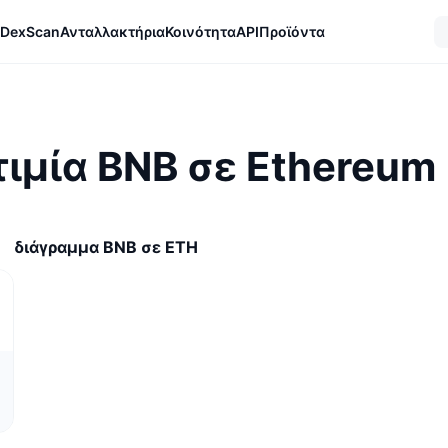
DexScan
Ανταλλακτήρια
Κοινότητα
API
Προϊόντα
τιμία BNB σε Ethereum
διάγραμμα BNB σε ETH