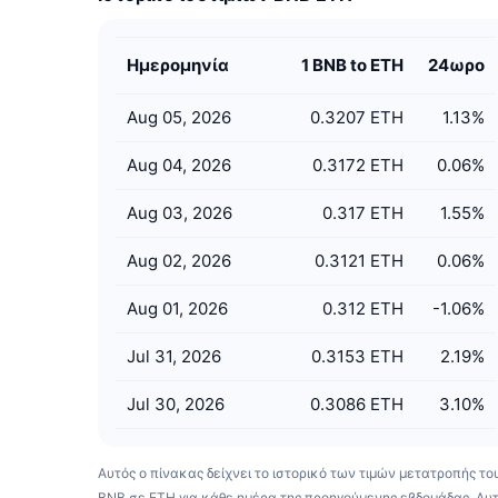
Ημερομηνία
1 BNB to ETH
24ωρο
Aug 05, 2026
0.3207 ETH
1.13
%
Aug 04, 2026
0.3172 ETH
0.06
%
Aug 03, 2026
0.317 ETH
1.55
%
Aug 02, 2026
0.3121 ETH
0.06
%
Aug 01, 2026
0.312 ETH
-1.06
%
Jul 31, 2026
0.3153 ETH
2.19
%
Jul 30, 2026
0.3086 ETH
3.10
%
Αυτός ο πίνακας δείχνει το ιστορικό των τιμών μετατροπής το
BNB σε ETH για κάθε ημέρα της προηγούμενης εβδομάδας. Αυ