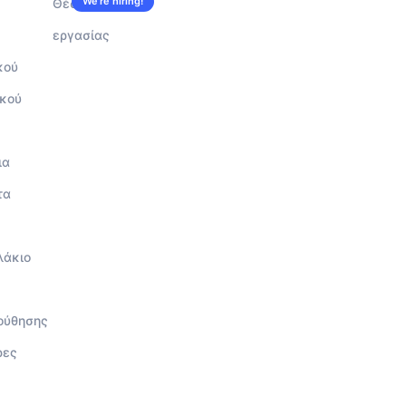
We’re hiring!
Θέσεις
εργασίας
κού
κού
ια
τα
λάκιο
ούθησης
ρες