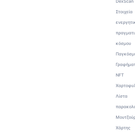
DexScan
Στοιχεία
ενεργητι
πραγματι
κόσμου
Παγκόσμ
Γραφήμα
NFT
Χαρτοφυ
Λίστα
παρακολ
Μουτζού
Χάρτης