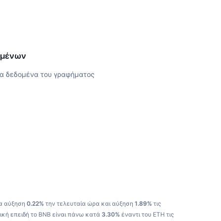
ομένων
α δεδομένα του γραφήματος
ια αύξηση
0.22%
την τελευταία ώρα και αύξηση
1.89%
τις
ική επειδή το BNB είναι πάνω κατά
3.30%
έναντι του ETH τις