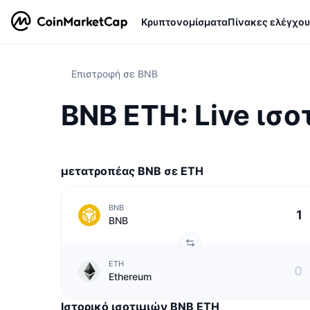
Κρυπτονομίσματα
Πίνακες ελέγχου
Επιστροφή σε BNB
BNB ETH: Live ισο
μετατροπέας BNB σε ETH
BNB
BNB
ETH
Ethereum
Ιστορικό ισοτιμιών BNB ETH