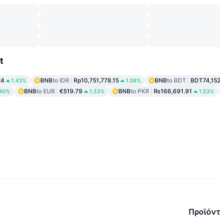
t
24
BNB
to IDR
Rp10,751,778.15
BNB
to BDT
BDT74,152
1.43%
1.08%
BNB
to EUR
€519.79
BNB
to PKR
₨166,691.91
.40%
1.33%
1.53%
Προϊόν