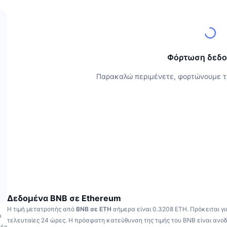
Φόρτωση δεδ
Παρακαλώ περιμένετε, φορτώνουμε τ
Δεδομένα BNB σε Ethereum
Η τιμή μετατροπής από
BNB σε ETH
σήμερα είναι 0.3208 ETH.
Πρόκειται γ
υ
τελευταίες 24 ώρες.
Η πρόσφατη κατεύθυνση της τιμής του BNB είναι ανοδ
τές