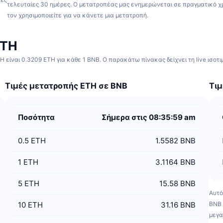
τελευταίες 30 ημέρες.
Ο μετατροπέας μας ενημερώνεται σε πραγματικό χ
τον χρησιμοποιείτε για να κάνετε μια μετατροπή.
ETH
 είναι 0.3209 ETH για κάθε 1 BNB. Ο παρακάτω πίνακας δείχνει τη live ισοτ
Τιμές μετατροπής ETH σε BNB
Τιμ
Ποσότητα
Σήμερα στις 08:35:59 am
0.5
ETH
1.5582 BNB
1
ETH
3.1164 BNB
5
ETH
15.58 BNB
Αυτό
10
ETH
31.16 BNB
BNB 
μεγα