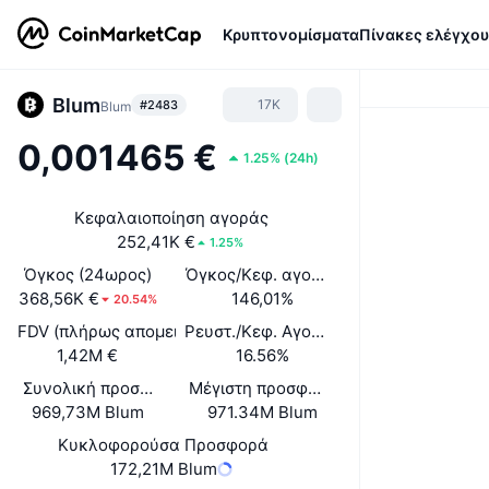
Κρυπτονομίσματα
Πίνακες ελέγχου
Blum
17K
#2483
Blum
0,001465 €
1.25%
(
24h
)
Κεφαλαιοποίηση αγοράς
252,41K €
1.25%
Όγκος (24ωρος)
Όγκος/Κεφ. αγοράς (24ώ)
368,56K €
146,01%
20.54%
FDV (πλήρως απομειωμένη αξία)
Ρευστ./Κεφ. Αγοράς
1,42M €
16.56%
Συνολική προσφορά
Μέγιστη προσφορά
969,73M Blum
971.34M Blum
Κυκλοφορούσα Προσφορά
172,21M Blum