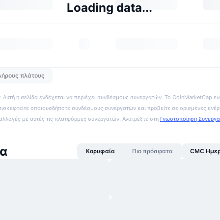
Loading data...
λήρους πλάτους
 Αυτή η σελίδα ενδέχεται να περιέχει συνδέσμους συνεργατών. Το CoinMarketCap εν
πισκεφτείτε οποιουσδήποτε συνδέσμους συνεργατών και προβείτε σε ορισμένες ενέρ
ναλλαγές με αυτές τις πλατφόρμες συνεργατών. Ανατρέξτε στη
Γνωστοποίηση Συνεργ
έα
Κορυφαία
Πιο πρόσφατα
CMC Ημερ