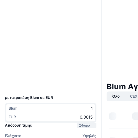
Boost
Ιστότοπος
Website
Κοινωνικά
0xfDc8...1cFA5e
Συμβόλαια
3.8
Αξιολόγηση (CertiK)
tonviewer.com
Explorers
Wallets
Blum Αγ
UCID
33154
Όλο
CEX
μετατροπέας Blum σε EUR
Blum
EUR
Απόδοση τιμής
24ωρο
Ελάχιστο
Υψηλός