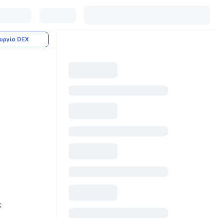
υργία DEX
ς