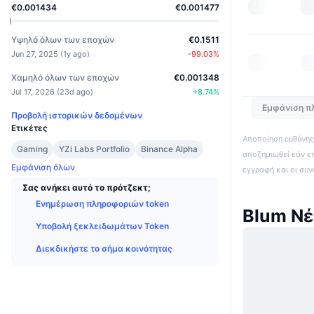
€0.001434
€0.001477
Υψηλό όλων των εποχών
€0.1511
Jun 27, 2025
(
1y ago
)
-99.03
%
Χαμηλό όλων των εποχών
€0.001348
Jul 17, 2026
(
23d ago
)
+
8.74
%
Εμφάνιση π
Προβολή ιστορικών δεδομένων
Ετικέτες
Αποποίηση ευθύνης:
Gaming
YZi Labs Portfolio
Binance Alpha
αποζημιωθεί εάν ε
Εμφάνιση όλων
εγγραφή και οι συ
Σας ανήκει αυτό το πρότζεκτ;
Ενημέρωση πληροφοριών token
Blum Ν
Υποβολή ξεκλειδωμάτων Token
Διεκδικήστε το σήμα κοινότητας