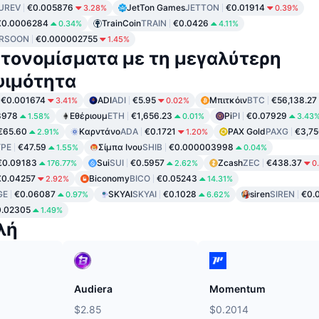
UREV
€0.005876
JetTon Games
JETTON
€0.01914
3.28%
0.39%
€0.0006284
TrainCoin
TRAIN
€0.0426
0.34%
4.11%
RSOON
€0.000002755
1.45%
τονομίσματα με τη μεγαλύτερη
ψιμότητα
€0.001674
ADI
ADI
€5.95
Μπιτκόιν
BTC
€56,138.27
3.41%
0.02%
8978
Εθέριουμ
ETH
€1,656.23
Pi
PI
€0.07929
1.58%
0.01%
3.43
€65.60
Καρντάνο
ADA
€0.1721
PAX Gold
PAXG
€3,75
2.91%
1.20%
PE
€47.59
Σίμπα Ινου
SHIB
€0.000003998
1.55%
0.04%
€0.09183
Sui
SUI
€0.5957
Zcash
ZEC
€438.37
176.77%
2.62%
0
€0.04257
Biconomy
BICO
€0.05243
2.92%
14.31%
GE
€0.06087
SKYAI
SKYAI
€0.1028
siren
SIREN
€0.
0.97%
6.62%
0.02305
1.49%
λή
Audiera
Momentum
$2.85
$0.2014