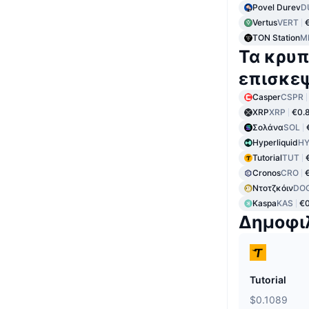
Povel Durev
D
Vertus
VERT
TON Station
M
Τα κρυπ
επισκε
Casper
CSPR
XRP
XRP
€0.
Σολάνα
SOL
Hyperliquid
HY
Tutorial
TUT
Cronos
CRO
Ντοτζκόιν
DO
Kaspa
KAS
€
Δημοφι
Tutorial
$0.1089