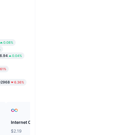
0.08%
%
6.94
0.04%
.61%
02968
6.36%
Internet Computer
Cysic
$2.19
$0.9541