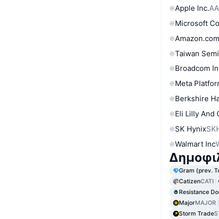
Apple Inc.
AA
Microsoft C
Amazon.com
Taiwan Semi
Broadcom In
Meta Platfor
Berkshire Ha
Eli Lilly And
SK Hynix
SK
Walmart Inc
Δημοφιλ
Gram (prev. T
Catizen
CATI
Resistance Do
Major
MAJOR
Storm Trade
S