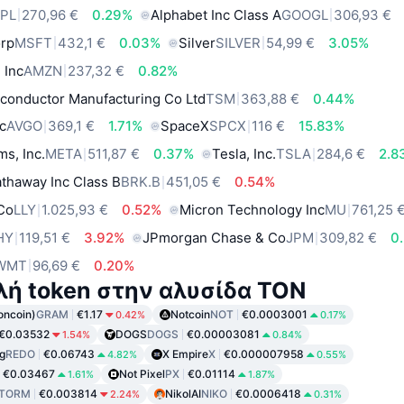
PL
270,96 €
0.29%
Alphabet Inc Class A
GOOGL
306,93 €
orp
MSFT
432,1 €
0.03%
Silver
SILVER
54,99 €
3.05%
 Inc
AMZN
237,32 €
0.82%
conductor Manufacturing Co Ltd
TSM
363,88 €
0.44%
c
AVGO
369,1 €
1.71%
SpaceX
SPCX
116 €
15.83%
ms, Inc.
META
511,87 €
0.37%
Tesla, Inc.
TSLA
284,6 €
2.8
thaway Inc Class B
BRK.B
451,05 €
0.54%
 Co
LLY
1.025,93 €
0.52%
Micron Technology Inc
MU
761,25 
HY
119,51 €
3.92%
JPmorgan Chase & Co
JPM
309,82 €
0
WMT
96,69 €
0.20%
ή token στην αλυσίδα TON
oncoin)
GRAM
€1.17
Notcoin
NOT
€0.0003001
0.42%
0.17%
€0.03532
DOGS
DOGS
€0.00003081
1.54%
0.84%
g
REDO
€0.06743
X Empire
X
€0.000007958
4.82%
0.55%
€0.03467
Not Pixel
PX
€0.01114
1.61%
1.87%
TORM
€0.003814
NikolAI
NIKO
€0.0006418
2.24%
0.31%